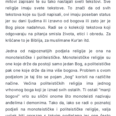
mitovi zapisani te su tako nastajali sveti tekstovi. Sve
religije imaju svete tekstove. To znači da od svih
tekstova koje su ljudi napisali, ovi imaju poseban status
jer su dani ljudima ili izravno od bogova ili zato jer je
Bog pisce nadahnuo. Radi se o kolekciji tekstova koji
odgovaraju na pitanja smisla života, etici i obredu. Za
kršćane to je Biblija, za muslimane Kur’an itd.
Jedna od najpoznatijih podjela religije je ona na
monoteističke i politeističke. Monoteističke religije su
one koje drže da postoji samo jedan Bog, a politeističke
pak one koje drže da ima više bogova. Problem s ovom
podjelom je taj što se pojam „bog“ koristi na različite
načine. Većina politeističkih religija ima jednog
vrhovnog boga koji je iznad svih ostalih. Ti ostali “manji
bogovi” vrlo su slični onome što monoteisti nazivaju
anđelima i demonima. Tako da, iako se radi o poznatoj
podjeli na monoteističke i politeističke religije, valja
uvijek biti oprezan s takvim podjelama jer one često