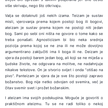
više skrivaju, nego što otkrivaju.
Valja se dotaknuti još nekih
izama
. Teizam je sustav
misli, vjerovanja prema kojem postoji bog ili bogovi,
ateizam je sustav prema kojem ne postoji niti jedan
bog. Sami po sebi oni ništa ne govore o tome kako se
treba ponašati. Agnosticizam bi bio neka srednja
pozicija prema kojoj se ne zna ili ne može dovoljno
argumentirano zaključiti ima li boga ili ne. Deizam je
vjera da postoji barem jedan bog, ali koji se ne miješa u
ljudske živote, ne odgovara na molitve, ne nadahnjuje
nikakve tekstove. On je stvorio svijet i onda “otišao na
pivo”. Panteizam je vjera da je sve što postoji zapravo
božanstvo. Bog nije netko odvojen od svemira, već je
čitav svemir svet i prožet božanskim.
I ateizam ima svojih podskupina. Moguće je govoriti o
praktičnom ateizmu. Tu se ne radi toliko o nekoj