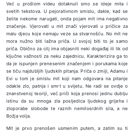
Već u prošlom videu dotaknuli smo se ideje mita i
svetih tekstova. U pejorativnom smislu, dakle, kad se
želite nekome narugati, onda pojam mit ima negativno
značenje. Vjerovati u mit znači vjerovati u pričice za
malu djecu koje nemaju veze sa stvarnošću. No mit ne
mora nužno biti lažna priča. U svojoj biti to je samo
priča. Obično za cilj ima objasniti neki događaj ili lik od
ključne važnosti za neku zajednicu. Karakterizira ga to
da je ispunjen prenesenim značenjem i porukama koje
se tiču najdubljih ljudskih pitanja. Priča o zmiji, Adamu i
Evi u tom je smislu mit koji nam odgovara na pitanje
odakle zlo, patnja i smrt u svijetu. Ne radi se ovdje o
znanstvenoj teoriji, već priči koja prenosi jednu dublju
istinu da su mnoga zla posljedica ljudskog grijeha i
zloporabe slobode te raznih nemilosrdnih sila, a ne
Božja volja.
Mit je prvo prenošen usmenim putem, a zatim su ti