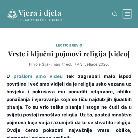
Skip
Vjera i djela
to
content
PORTAL KATOLIČKIH TEOLOGA
LECTIO BREVIS
Vrste i ključni pojmovi religija [video]
Hrvoje Šijak, mag. theol.
3. veljače 2020.
U
prošlom smo videu
tek zagrebali malo ispod
površine i već smo vidjeli da je religija usko vezana uz
čovjeka i pokušava mu ponuditi odgovore, oblike
ponašanja i vjerovanja koja se tiču najdubljih ljudskih
pitanja. To su vrlo teška pitanja i stoga ne čudi da u
svijetu postoji mnoštvo religija. Uz to, postoji mnoštvo
pojmova koje valja razumjeti da bi se shvatilo religiju.
Ovdje ćemo pokazati najvažnije vrste, oblike,
elemente i pojmove u religiji.