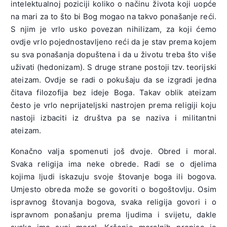
intelektualnoj poziciji koliko o načinu života koji uopće
na mari za to što bi Bog mogao na takvo ponašanje reći.
S njim je vrlo usko povezan nihilizam, za koji ćemo
ovdje vrlo pojednostavljeno reći da je stav prema kojem
su sva ponašanja dopuštena i da u životu treba što više
uživati (hedonizam). S druge strane postoji tzv. teorijski
ateizam. Ovdje se radi o pokušaju da se izgradi jedna
čitava filozofija bez ideje Boga. Takav oblik ateizam
često je vrlo neprijateljski nastrojen prema religiji koju
nastoji izbaciti iz društva pa se naziva i militantni
ateizam.
Konačno valja spomenuti još dvoje. Obred i moral.
Svaka religija ima neke obrede. Radi se o djelima
kojima ljudi iskazuju svoje štovanje boga ili bogova.
Umjesto obreda može se govoriti o bogoštovlju. Osim
ispravnog štovanja bogova, svaka religija govori i o
ispravnom ponašanju prema ljudima i svijetu, dakle