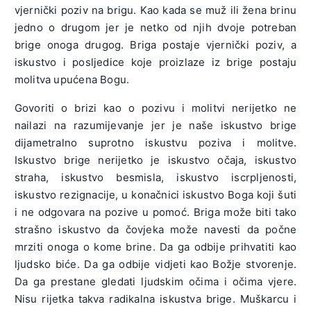
vjernički poziv na brigu. Kao kada se muž ili žena brinu
jedno o drugom jer je netko od njih dvoje potreban
brige onoga drugog. Briga postaje vjernički poziv, a
iskustvo i posljedice koje proizlaze iz brige postaju
molitva upućena Bogu.
Govoriti o brizi kao o pozivu i molitvi nerijetko ne
nailazi na razumijevanje jer je naše iskustvo brige
dijametralno suprotno iskustvu poziva i molitve.
Iskustvo brige nerijetko je iskustvo očaja, iskustvo
straha, iskustvo besmisla, iskustvo iscrpljenosti,
iskustvo rezignacije, u konačnici iskustvo Boga koji šuti
i ne odgovara na pozive u pomoć. Briga može biti tako
strašno iskustvo da čovjeka može navesti da počne
mrziti onoga o kome brine. Da ga odbije prihvatiti kao
ljudsko biće. Da ga odbije vidjeti kao Božje stvorenje.
Da ga prestane gledati ljudskim očima i očima vjere.
Nisu rijetka takva radikalna iskustva brige. Muškarcu i