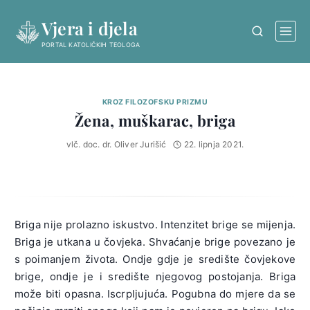
Skip
Vjera i djela
to
content
PORTAL KATOLIČKIH TEOLOGA
KROZ FILOZOFSKU PRIZMU
Žena, muškarac, briga
vlč. doc. dr. Oliver Jurišić
22. lipnja 2021.
Briga nije prolazno iskustvo. Intenzitet brige se mijenja.
Briga je utkana u čovjeka. Shvaćanje brige povezano je
s poimanjem života. Ondje gdje je središte čovjekove
brige, ondje je i središte njegovog postojanja. Briga
može biti opasna. Iscrpljujuća. Pogubna do mjere da se