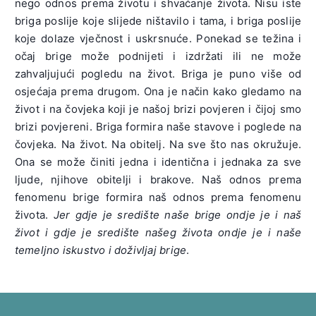
nego odnos prema životu i shvaćanje života. Nisu iste
briga poslije koje slijede ništavilo i tama, i briga poslije
koje dolaze vječnost i uskrsnuće. Ponekad se težina i
očaj brige može podnijeti i izdržati ili ne može
zahvaljujući pogledu na život. Briga je puno više od
osjećaja prema drugom. Ona je način kako gledamo na
život i na čovjeka koji je našoj brizi povjeren i čijoj smo
brizi povjereni. Briga formira naše stavove i poglede na
čovjeka. Na život. Na obitelj. Na sve što nas okružuje.
Ona se može činiti jedna i identična i jednaka za sve
ljude, njihove obitelji i brakove. Naš odnos prema
fenomenu brige formira naš odnos prema fenomenu
života.
Jer gdje je središte naše brige ondje je i naš
život i gdje je središte našeg života ondje je i naše
temeljno iskustvo i doživljaj brige
.