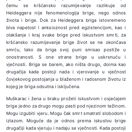
čemu se kršćansko razumijevanje razlikuje od
Heideggera nije fenomenologija brige, nego odnos
života i brige. Dok za Heideggera briga istovremeno
biva napetost i anksioznost pred egzistencijom, kao i
olakšanje i kraj svake brige pred iskustvom smrti, za
kršćansko razumijevanje brige život se ne okončava
smrću, tako da briga svoj puni smisao postiže u
onostranosti. S one strane brige u uskrsnuću i
vječnosti. Briga se barem, ako ništa drugo, doima kao
drugačija kada postoji nada i vjerovanje u vječnost
čovjekovog postojanja u blaženom i radosnom životu iz
kojeg je briga odsutna i isključena.
Muškarac i žena u braku prožeti iskustvom i osjećajem
brige jedno za drugo mogu pasti pod njezinom težinom.
Mogu izgubiti vjeru. Mogu čak smrt smatrati slobodom i
izlazom. Moguće da je odnos prema iskustvu brige
drugačiji kada vjeruju i nadaju se vječnosti. Kada postoji