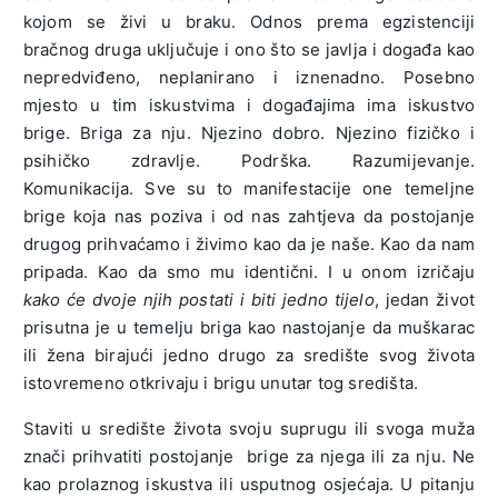
kojom se živi u braku. Odnos prema egzistenciji
bračnog druga uključuje i ono što se javlja i događa kao
nepredviđeno, neplanirano i iznenadno. Posebno
mjesto u tim iskustvima i događajima ima iskustvo
brige. Briga za nju. Njezino dobro. Njezino fizičko i
psihičko zdravlje. Podrška. Razumijevanje.
Komunikacija. Sve su to manifestacije one temeljne
brige koja nas poziva i od nas zahtjeva da postojanje
drugog prihvaćamo i živimo kao da je naše. Kao da nam
pripada. Kao da smo mu identični. I u onom izričaju
kako će dvoje njih postati i biti jedno tijelo
, jedan život
prisutna je u temelju briga kao nastojanje da muškarac
ili žena birajući jedno drugo za središte svog života
istovremeno otkrivaju i brigu unutar tog središta.
Staviti u središte života svoju suprugu ili svoga muža
znači prihvatiti postojanje brige za njega ili za nju. Ne
kao prolaznog iskustva ili usputnog osjećaja. U pitanju