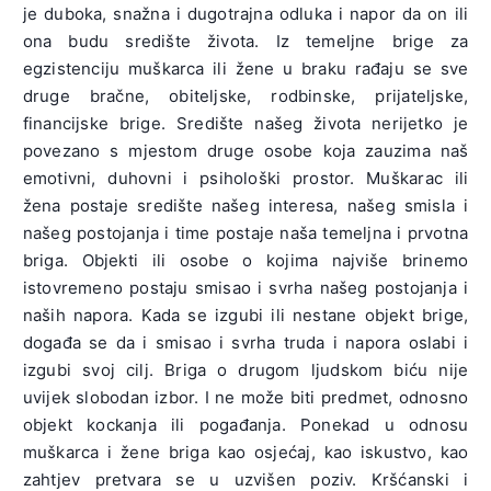
je duboka, snažna i dugotrajna odluka i napor da on ili
ona budu središte života. Iz temeljne brige za
egzistenciju muškarca ili žene u braku rađaju se sve
druge bračne, obiteljske, rodbinske, prijateljske,
financijske brige. Središte našeg života nerijetko je
povezano s mjestom druge osobe koja zauzima naš
emotivni, duhovni i psihološki prostor. Muškarac ili
žena postaje središte našeg interesa, našeg smisla i
našeg postojanja i time postaje naša temeljna i prvotna
briga. Objekti ili osobe o kojima najviše brinemo
istovremeno postaju smisao i svrha našeg postojanja i
naših napora. Kada se izgubi ili nestane objekt brige,
događa se da i smisao i svrha truda i napora oslabi i
izgubi svoj cilj. Briga o drugom ljudskom biću nije
uvijek slobodan izbor. I ne može biti predmet, odnosno
objekt kockanja ili pogađanja. Ponekad u odnosu
muškarca i žene briga kao osjećaj, kao iskustvo, kao
zahtjev pretvara se u uzvišen poziv. Kršćanski i