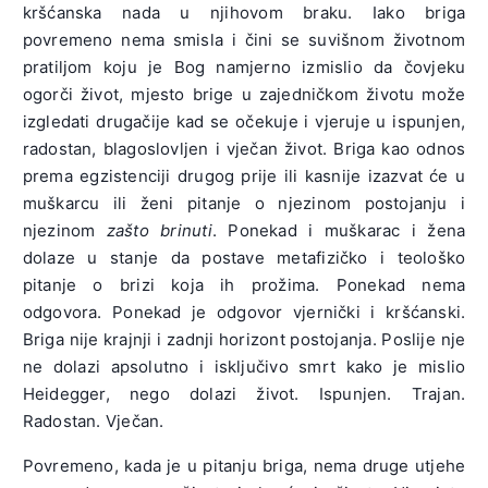
kršćanska nada u njihovom braku. Iako briga
povremeno nema smisla i čini se suvišnom životnom
pratiljom koju je Bog namjerno izmislio da čovjeku
ogorči život, mjesto brige u zajedničkom životu može
izgledati drugačije kad se očekuje i vjeruje u ispunjen,
radostan, blagoslovljen i vječan život. Briga kao odnos
prema egzistenciji drugog prije ili kasnije izazvat će u
muškarcu ili ženi pitanje o njezinom postojanju i
njezinom
zašto brinuti
. Ponekad i muškarac i žena
dolaze u stanje da postave metafizičko i teološko
pitanje o brizi koja ih prožima. Ponekad nema
odgovora. Ponekad je odgovor vjernički i kršćanski.
Briga nije krajnji i zadnji horizont postojanja. Poslije nje
ne dolazi apsolutno i isključivo smrt kako je mislio
Heidegger, nego dolazi život. Ispunjen. Trajan.
Radostan. Vječan.
Povremeno, kada je u pitanju briga, nema druge utjehe