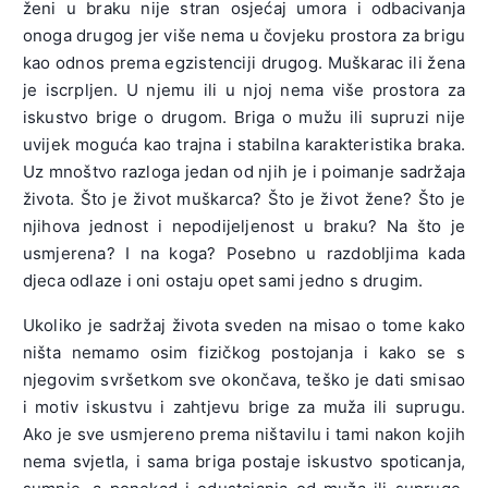
ženi u braku nije stran osjećaj umora i odbacivanja
onoga drugog jer više nema u čovjeku prostora za brigu
kao odnos prema egzistenciji drugog. Muškarac ili žena
je iscrpljen. U njemu ili u njoj nema više prostora za
iskustvo brige o drugom. Briga o mužu ili supruzi nije
uvijek moguća kao trajna i stabilna karakteristika braka.
Uz mnoštvo razloga jedan od njih je i poimanje sadržaja
života. Što je život muškarca? Što je život žene? Što je
njihova jednost i nepodijeljenost u braku? Na što je
usmjerena? I na koga? Posebno u razdobljima kada
djeca odlaze i oni ostaju opet sami jedno s drugim.
Ukoliko je sadržaj života sveden na misao o tome kako
ništa nemamo osim fizičkog postojanja i kako se s
njegovim svršetkom sve okončava, teško je dati smisao
i motiv iskustvu i zahtjevu brige za muža ili suprugu.
Ako je sve usmjereno prema ništavilu i tami nakon kojih
nema svjetla, i sama briga postaje iskustvo spoticanja,