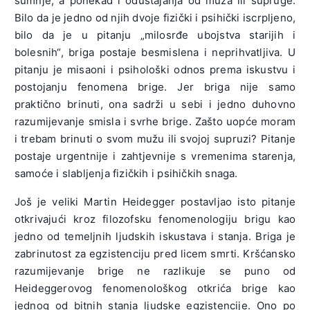
sumnje, a ponekad i odustajanja od muža ili supruge.
Bilo da je jedno od njih dvoje fizički i psihički iscrpljeno,
bilo da je u pitanju „milosrđe ubojstva starijih i
bolesnih“, briga postaje besmislena i neprihvatljiva. U
pitanju je misaoni i psihološki odnos prema iskustvu i
postojanju fenomena brige. Jer briga nije samo
praktično brinuti, ona sadrži u sebi i jedno duhovno
razumijevanje smisla i svrhe brige. Zašto uopće moram
i trebam brinuti o svom mužu ili svojoj supruzi? Pitanje
postaje urgentnije i zahtjevnije s vremenima starenja,
samoće i slabljenja fizičkih i psihičkih snaga.
Još je veliki Martin Heidegger postavljao isto pitanje
otkrivajući kroz filozofsku fenomenologiju brigu kao
jedno od temeljnih ljudskih iskustava i stanja. Briga je
zabrinutost za egzistenciju pred licem smrti. Kršćansko
razumijevanje brige ne razlikuje se puno od
Heideggerovog fenomenološkog otkrića brige kao
jednog od bitnih stanja ljudske egzistencije. Ono po