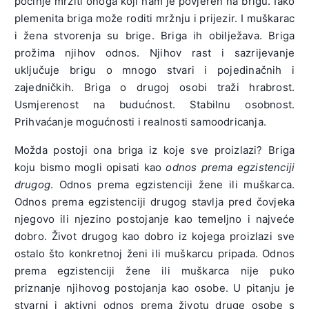
počinje mrziti onoga koji nam je povjeren na brigu. Iako
plemenita briga može roditi mržnju i prijezir. I muškarac
i žena stvorenja su brige. Briga ih obilježava. Briga
prožima njihov odnos. Njihov rast i sazrijevanje
uključuje brigu o mnogo stvari i pojedinačnih i
zajedničkih. Briga o drugoj osobi traži hrabrost.
Usmjerenost na budućnost. Stabilnu osobnost.
Prihvaćanje mogućnosti i realnosti samoodricanja.
Možda postoji ona briga iz koje sve proizlazi? Briga
koju bismo mogli opisati kao
odnos prema egzistenciji
drugog
. Odnos prema egzistenciji žene ili muškarca.
Odnos prema egzistenciji drugog stavlja pred čovjeka
njegovo ili njezino postojanje kao temeljno i najveće
dobro. Život drugog kao dobro iz kojega proizlazi sve
ostalo što konkretnoj ženi ili muškarcu pripada. Odnos
prema egzistenciji žene ili muškarca nije puko
priznanje njihovog postojanja kao osobe. U pitanju je
stvarni i aktivni odnos prema životu druge osobe s