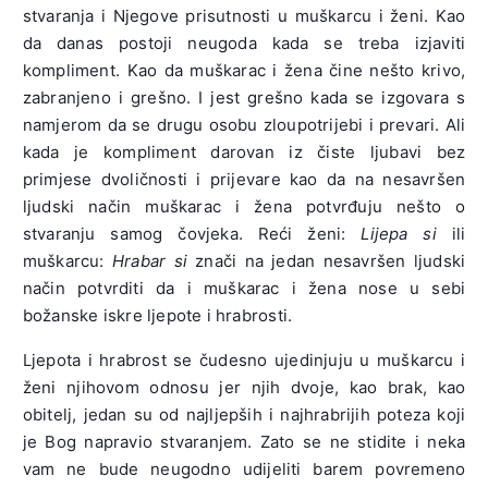
stvaranja i Njegove prisutnosti u muškarcu i ženi. Kao
da danas postoji neugoda kada se treba izjaviti
kompliment. Kao da muškarac i žena čine nešto krivo,
zabranjeno i grešno. I jest grešno kada se izgovara s
namjerom da se drugu osobu zloupotrijebi i prevari. Ali
kada je kompliment darovan iz čiste ljubavi bez
primjese dvoličnosti i prijevare kao da na nesavršen
ljudski način muškarac i žena potvrđuju nešto o
stvaranju samog čovjeka. Reći ženi:
Lijepa si
ili
muškarcu:
Hrabar si
znači na jedan nesavršen ljudski
način potvrditi da i muškarac i žena nose u sebi
božanske iskre ljepote i hrabrosti.
Ljepota i hrabrost se čudesno ujedinjuju u muškarcu i
ženi njihovom odnosu jer njih dvoje, kao brak, kao
obitelj, jedan su od najljepših i najhrabrijih poteza koji
je Bog napravio stvaranjem. Zato se ne stidite i neka
vam ne bude neugodno udijeliti barem povremeno