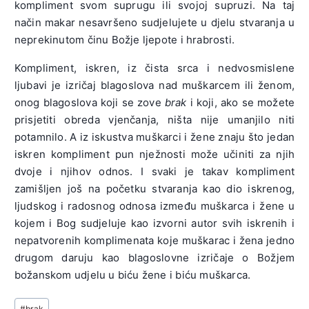
kompliment svom suprugu ili svojoj supruzi. Na taj
način makar nesavršeno sudjelujete u djelu stvaranja u
neprekinutom činu Božje ljepote i hrabrosti.
Kompliment, iskren, iz čista srca i nedvosmislene
ljubavi je izričaj blagoslova nad muškarcem ili ženom,
onog blagoslova koji se zove
brak
i koji, ako se možete
prisjetiti obreda vjenčanja, ništa nije umanjilo niti
potamnilo. A iz iskustva muškarci i žene znaju što jedan
iskren kompliment pun nježnosti može učiniti za njih
dvoje i njihov odnos. I svaki je takav kompliment
zamišljen još na početku stvaranja kao dio iskrenog,
ljudskog i radosnog odnosa između muškarca i žene u
kojem i Bog sudjeluje kao izvorni autor svih iskrenih i
nepatvorenih komplimenata koje muškarac i žena jedno
drugom daruju kao blagoslovne izričaje o Božjem
božanskom udjelu u biću žene i biću muškarca.
Post
#
brak