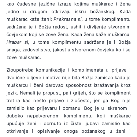
kao čudesne jezične izraze kojima muškarac i žena
jedno u drugom otkrivaju iskru božanskog. Kada
muškarac kaže ženi:
Prekrasna si,
u tome komplimentu
sadržana je i Božja radost, ushit i divljenje stvorenim
čovjekom koji se zove žena. Kada žena kaže muškarcu:
Hrabar si,
u tome komplimentu sadržana je i Božja
snaga, zadovoljstvo, jakost u stvorenom čovjeku koji se
zove muškarac.
Zloupotreba komunikacije i komplimenata u prljave i
dvolične ciljeve i motive nije bila Božja zamisao kada je
muškarcu i ženi darovao sposobnost izražavanja kroz
jezik. Nemali je propust, pa i grijeh, što se kompliment
tretira kao nešto prljavo i zločesto, jer ga Bog nije
zamislio kao prijevaru i obmanu. Bog je u iskrenom i
duboko nepatvorenom komplimentu koji muškarac
upućuje ženi i obrnuto iz čiste ljubavi zamislio kao
otkrivanje i opisivanje onoga božanskog u ženi i