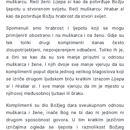
muškarcu. Reći ženi:
Lijepa si
kao da potvrđuje Božju
ljepotu u stvorenom svijetu. Reći muškarcu:
Hrabar si
kao da potvrđuje Božju hrabrost da stvori svijet.
Spomenuli smo hrabrost i ljepotu koji se mogu
primijeniti obostrano i na muškarca i na ženu. Gdje su
tek toliki drugi komplimenti danas često
zloupotrijebljeni, nepovjerenjem odbačeni. Toliko ih je,
a čini se kao da su sve manje prisutni u odnosu
muškarca i žene. I njih dvoje sve manje vjeruju da su
komplimenti poput dijela jednog velikog blagoslova koji
se izriče drugom ljudskom biću kratkim izrazom
Lijepa
si
i
Hrabar si
. I sve manje vjeruju da im je mjesto u
njihovoj međusobnoj ljubavi ili braku.
Komplimenti su dio Božjeg dara sveukupnom odnosu
muškarca i žene, inače Bog ne bi dao ni jednom ni
drugom sposobnost govora. U tim kratkim jezičnim
izričajima ogleda se ljepota i raznolikost Božjeg