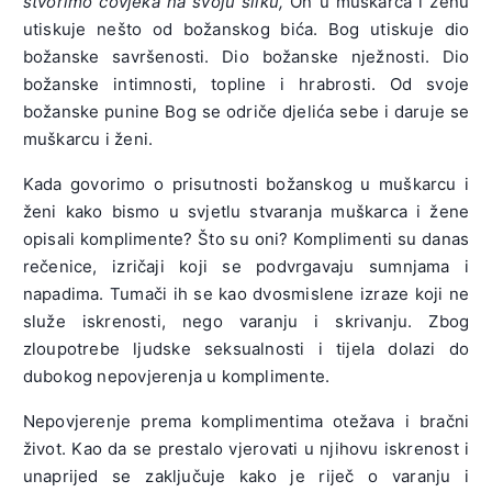
stvorimo čovjeka na svoju sliku,
On u muškarca i ženu
utiskuje nešto od božanskog bića. Bog utiskuje dio
božanske savršenosti. Dio božanske nježnosti. Dio
božanske intimnosti, topline i hrabrosti. Od svoje
božanske punine Bog se odriče djelića sebe i daruje se
muškarcu i ženi.
Kada govorimo o prisutnosti božanskog u muškarcu i
ženi kako bismo u svjetlu stvaranja muškarca i žene
opisali komplimente? Što su oni? Komplimenti su danas
rečenice, izričaji koji se podvrgavaju sumnjama i
napadima. Tumači ih se kao dvosmislene izraze koji ne
služe iskrenosti, nego varanju i skrivanju. Zbog
zloupotrebe ljudske seksualnosti i tijela dolazi do
dubokog nepovjerenja u komplimente.
Nepovjerenje prema komplimentima otežava i bračni
život. Kao da se prestalo vjerovati u njihovu iskrenost i
unaprijed se zaključuje kako je riječ o varanju i