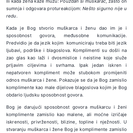
Ili kada žena kaže mužu:
Pouzdan si muškarac,
zašto on
sumnja i odgovara protureakcijom:
Nešto sigurno nije u
redu
.
Kada je Bog stvorio muškarca i ženu dao im je i
sposobnost govora, međusobne komunikacije.
Predvidio je da jezik kojim komuniciraju treba biti jezik
ljubavi, podrške i blagoslova. Komplimenti su došli na
zao glas kao laži i dvosmislice i neistine koje služe
prljavim ciljevima i svrhama. Ipak jedan iskren i
nepatvoren kompliment može stubokom promijeniti
odnos muškarca i žene. Pokazuje se da je Bog zamislio
komplimente kao male dijelove blagoslova kojim je Bog
obdario ljudsku sposobnost govora.
Bog je darujući sposobnost govora muškarcu i ženi
komplimente zamislio kao malene, ali moćne izričaje
iskrenosti, privrženosti, blizine, topline i nježnosti. U
stvaranju muškarca i žene Bog je komplimente zamislio