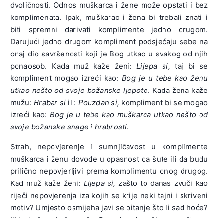
dvoličnosti. Odnos muškarca i žene može opstati i bez
komplimenata. Ipak, muškarac i žena bi trebali znati i
biti spremni darivati komplimente jedno drugom.
Darujući jedno drugom kompliment podsjećaju sebe na
onaj dio savršenosti koji je Bog utkao u svakog od njih
ponaosob. Kada muž kaže ženi:
Lijepa si,
taj bi se
kompliment mogao izreći kao:
Bog je u tebe kao ženu
utkao nešto od svoje božanske ljepote
. Kada žena kaže
mužu:
Hrabar si
ili:
Pouzdan si,
kompliment bi se mogao
izreći kao:
Bog je u tebe kao muškarca utkao nešto od
svoje božanske snage i hrabrosti
.
Strah, nepovjerenje i sumnjičavost u komplimente
muškarca i ženu dovode u opasnost da šute ili da budu
prilično nepovjerljivi prema komplimentu onog drugog.
Kad muž kaže ženi:
Lijepa si,
zašto to danas zvuči kao
riječi nepovjerenja iza kojih se krije neki tajni i skriveni
motiv? Umjesto osmijeha javi se pitanje što li sad hoće?