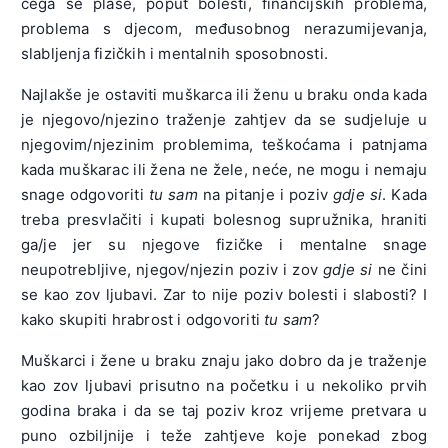
čega se plaše, poput bolesti, financijskih problema,
problema s djecom, međusobnog nerazumijevanja,
slabljenja fizičkih i mentalnih sposobnosti.
Najlakše je ostaviti muškarca ili ženu u braku onda kada
je njegovo/njezino traženje zahtjev da se sudjeluje u
njegovim/njezinim problemima, teškoćama i patnjama
kada muškarac ili žena ne žele, neće, ne mogu i nemaju
snage odgovoriti
tu sam
na pitanje i poziv
gdje si
. Kada
treba presvlačiti i kupati bolesnog supružnika, hraniti
ga/je jer su njegove fizičke i mentalne snage
neupotrebljive, njegov/njezin poziv i zov
gdje si
ne čini
se kao zov ljubavi. Zar to nije poziv bolesti i slabosti? I
kako skupiti hrabrost i odgovoriti
tu sam
?
Muškarci i žene u braku znaju jako dobro da je traženje
kao zov ljubavi prisutno na početku i u nekoliko prvih
godina braka i da se taj poziv kroz vrijeme pretvara u
puno ozbiljnije i teže zahtjeve koje ponekad zbog