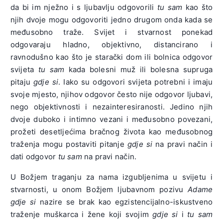
da bi im nježno i s ljubavlju odgovorili
tu sam
kao što
njih dvoje mogu odgovoriti jedno drugom onda kada se
međusobno traže. Svijet i stvarnost ponekad
odgovaraju hladno, objektivno, distancirano i
ravnodušno kao što je starački dom ili bolnica odgovor
svijeta
tu sam
kada bolesni muž ili bolesna supruga
pitaju
gdje si
. Iako su odgovori svijeta potrebni i imaju
svoje mjesto, njihov odgovor često nije odgovor ljubavi,
nego objektivnosti i nezainteresiranosti. Jedino njih
dvoje duboko i intimno vezani i međusobno povezani,
prožeti desetljećima bračnog života kao međusobnog
traženja mogu postaviti pitanje
gdje si
na pravi način i
dati odgovor
tu sam
na pravi način.
U Božjem traganju za nama izgubljenima u svijetu i
stvarnosti, u onom Božjem ljubavnom pozivu
Adame
gdje si
nazire se brak kao egzistencijalno-iskustveno
traženje muškarca i žene koji svojim
gdje si
i
tu sam