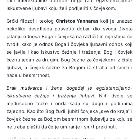
radi intelektualne potrebe, nego radi egzistencijalno-
iskustvene ljubavi koju želi podijeliti s čovjekom.
Grčki filozof i teolog
Christos Yannaras
koji je unazad
nekoliko desetljeća posvetio dobar dio svoga života
pitanju odnosa Boga i čovjeka na različitim mjestima će
tvrditi kako je odnos Boga i čovjeka ljubavni odnos koji
se javlja i kao iskustvo čežnje i traženja. Bog i čovjek
čeznu jedan za drugim. Bog čezne za čovjekom iz čiste
ljubavi, a čovjek čezne za Bogom iz straha od smrti i
nade u besmrtnost.
Brak muškarca i žene događaj je egzistencijalno-
iskustvene čežnje i traženja ljubavi
. Njih dvoje se
međusobno traže i onda kada su dugo i godinama
zajedno. Kao što Bog žudi ljubiti čovjeka „sve do kraja“ i
čovjek čezne za Božjom besmrtnom ljubavlju za koju se
ne treba plašiti da će je umiranje i smrt prekinuti.