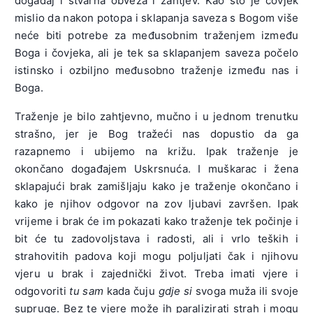
događaj i stvarna obveza i zahtjev. Kao što je čovjek
mislio da nakon potopa i sklapanja saveza s Bogom više
neće biti potrebe za međusobnim traženjem između
Boga i čovjeka, ali je tek sa sklapanjem saveza počelo
istinsko i ozbiljno međusobno traženje između nas i
Boga.
Traženje je bilo zahtjevno, mučno i u jednom trenutku
strašno, jer je Bog tražeći nas dopustio da ga
razapnemo i ubijemo na križu. Ipak traženje je
okončano događajem Uskrsnuća. I muškarac i žena
sklapajući brak zamišljaju kako je traženje okončano i
kako je njihov odgovor na zov ljubavi završen. Ipak
vrijeme i brak će im pokazati kako traženje tek počinje i
bit će tu zadovoljstava i radosti, ali i vrlo teških i
strahovitih padova koji mogu poljuljati čak i njihovu
vjeru u brak i zajednički život. Treba imati vjere i
odgovoriti
tu sam
kada čuju
gdje si
svoga muža ili svoje
supruge. Bez te vjere može ih paralizirati strah i mogu