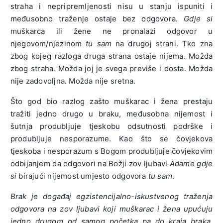
straha i nepripremljenosti nisu u stanju ispuniti i
međusobno traženje ostaje bez odgovora.
Gdje si
muškarca ili žene ne pronalazi odgovor u
njegovom/njezinom
tu sam
na drugoj strani. Tko zna
zbog kojeg razloga druga strana ostaje nijema. Možda
zbog straha. Možda joj je svega previše i dosta. Možda
nije zadovoljna. Možda nije sretna.
Što god bio razlog zašto muškarac i žena prestaju
tražiti jedno drugo u braku, međusobna nijemost i
šutnja produbljuje tjeskobu odsutnosti podrške i
produbljuje nesporazume. Kao što se čovjekova
tjeskoba i nesporazum s Bogom produbljuje čovjekovim
odbijanjem da odgovori na Božji zov ljubavi
Adame gdje
si
birajući nijemost umjesto odgovora
tu sam
.
Brak je događaj egzistencijalno-iskustvenog traženja
odgovora na zov ljubavi koji muškarac i žena upućuju
jedno drugom od samog početka pa do kraja braka
.