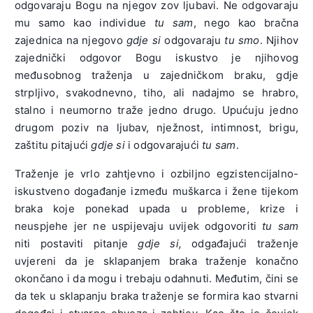
odgovaraju Bogu na njegov zov ljubavi. Ne odgovaraju
mu samo kao individue
tu sam
, nego kao bračna
zajednica na njegovo
gdje si
odgovaraju
tu smo
. Njihov
zajednički odgovor Bogu iskustvo je njihovog
međusobnog traženja u zajedničkom braku, gdje
strpljivo, svakodnevno, tiho, ali nadajmo se hrabro,
stalno i neumorno traže jedno drugo. Upućuju jedno
drugom poziv na ljubav, nježnost, intimnost, brigu,
zaštitu pitajući
gdje si
i odgovarajući
tu sam
.
Traženje je vrlo zahtjevno i ozbiljno egzistencijalno-
iskustveno događanje između muškarca i žene tijekom
braka koje ponekad upada u probleme, krize i
neuspjehe jer ne uspijevaju uvijek odgovoriti
tu sam
niti postaviti pitanje
gdje si,
odgađajući traženje
uvjereni da je sklapanjem braka traženje konačno
okončano i da mogu i trebaju odahnuti. Međutim, čini se
da tek u sklapanju braka traženje se formira kao stvarni