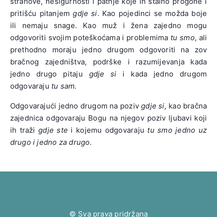
strahove, nesigurnosti i patnje koje ih stalno progone i
pritišću pitanjem
gdje si
. Kao pojedinci se možda boje
ili nemaju snage. Kao muž i žena zajedno mogu
odgovoriti svojim poteškoćama i problemima
tu smo
, ali
prethodno moraju jedno drugom odgovoriti na zov
bračnog zajedništva, podrške i razumijevanja kada
jedno drugo pitaju
gdje si
i kada jedno drugom
odgovaraju
tu sam.
Odgovarajući jedno drugom na poziv
gdje si,
kao bračna
zajednica odgovaraju Bogu na njegov poziv ljubavi koji
ih traži
gdje ste
i kojemu odgovaraju
tu smo jedno uz
drugo i jedno za drugo
.
© Sva prava pridržana