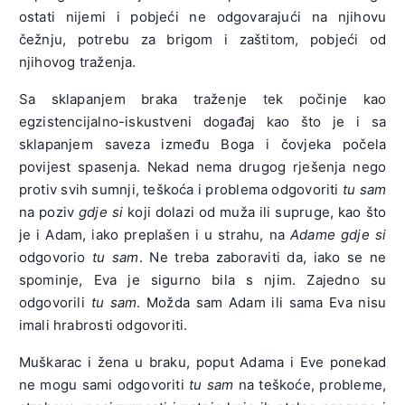
ostati nijemi i pobjeći ne odgovarajući na njihovu
čežnju, potrebu za brigom i zaštitom, pobjeći od
njihovog traženja.
Sa sklapanjem braka traženje tek počinje kao
egzistencijalno-iskustveni događaj kao što je i sa
sklapanjem saveza između Boga i čovjeka počela
povijest spasenja. Nekad nema drugog rješenja nego
protiv svih sumnji, teškoća i problema odgovoriti
tu sam
na poziv
gdje si
koji dolazi od muža ili supruge, kao što
je i Adam, iako preplašen i u strahu, na
Adame gdje si
odgovorio
tu sam
. Ne treba zaboraviti da, iako se ne
spominje, Eva je sigurno bila s njim. Zajedno su
odgovorili
tu sam
. Možda sam Adam ili sama Eva nisu
imali hrabrosti odgovoriti.
Muškarac i žena u braku, poput Adama i Eve ponekad
ne mogu sami odgovoriti
tu sam
na teškoće, probleme,