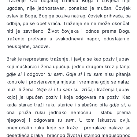
Traženje kao događaj između Boga i čovjeka nije
ugodan, nije jednostavan, ponekad je mučan. Čovjek
ostavlja Boga, Bog ga poziva natrag, čovjek prihvaća, pa
odbija, pa se opet vraća. Traženje se ne može okončati
niti je završeno. Život čovjeka i odnos prema Bogu
traženje pretvara u svakodnevni napor, odustajanje,
neuspjehe, padove.
Brak je neprestano traženje, i javlja se kao poziv ljubavi
koji muškarac i žena upućuju jedno drugom kroz pitanje
gdje si
i odgovor
tu sam
.
Gdje si
i
tu sam
nisu pitanja
kontrole i provjeravanja mjesta i vremena gdje se nalazi
muž ili žena.
Gdje si
i
tu sam
su izričaji traženja ljubavi
kojoj je upućen poziv i koja odgovara na poziv. Kao
kada starac traži ruku starice i slabašno pita
gdje si
, a
ona pruža ruku jednako nemoćnu i slabu prema
njegovoj i odgovara
tu sam
. U tom iskustvu dviju
onemoćalih ruku koje se traže i pronalaze nalaze se
desetljeća braka i bračnog života i stalnog međusobnog