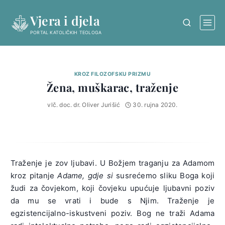
Skip
Vjera i djela
to
content
PORTAL KATOLIČKIH TEOLOGA
KROZ FILOZOFSKU PRIZMU
Žena, muškarac, traženje
vlč. doc. dr. Oliver Jurišić
30. rujna 2020.
Traženje je zov ljubavi. U Božjem traganju za Adamom
kroz pitanje
Adame, gdje si
susrećemo sliku Boga koji
žudi za čovjekom, koji čovjeku upućuje ljubavni poziv
da mu se vrati i bude s Njim. Traženje je
egzistencijalno-iskustveni poziv. Bog ne traži Adama