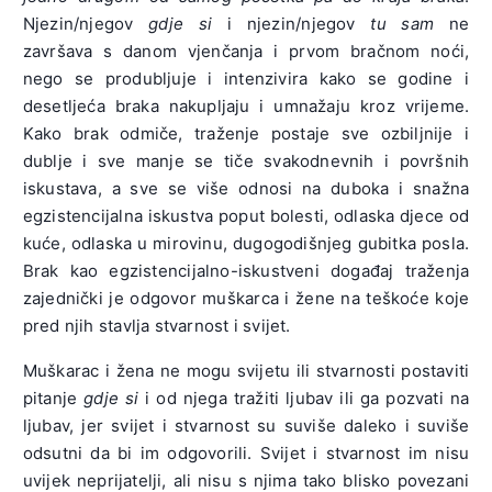
Njezin/njegov
gdje si
i njezin/njegov
tu sam
ne
završava s danom vjenčanja i prvom bračnom noći,
nego se produbljuje i intenzivira kako se godine i
desetljeća braka nakupljaju i umnažaju kroz vrijeme.
Kako brak odmiče, traženje postaje sve ozbiljnije i
dublje i sve manje se tiče svakodnevnih i površnih
iskustava, a sve se više odnosi na duboka i snažna
egzistencijalna iskustva poput bolesti, odlaska djece od
kuće, odlaska u mirovinu, dugogodišnjeg gubitka posla.
Brak kao egzistencijalno-iskustveni događaj traženja
zajednički je odgovor muškarca i žene na teškoće koje
pred njih stavlja stvarnost i svijet.
Muškarac i žena ne mogu svijetu ili stvarnosti postaviti
pitanje
gdje si
i od njega tražiti ljubav ili ga pozvati na
ljubav, jer svijet i stvarnost su suviše daleko i suviše
odsutni da bi im odgovorili. Svijet i stvarnost im nisu
uvijek neprijatelji, ali nisu s njima tako blisko povezani