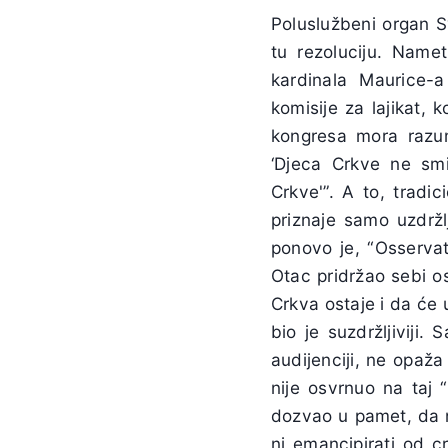
Poluslužbeni organ S
tu rezoluciju. Namet
kardinala Maurice-
komisije za lajikat, k
kongresa mora razumj
‘Djeca Crkve ne smi
Crkve'”. A to, tradi
priznaje samo uzdržl
ponovo je, “Osservat
Otac pridržao sebi os
Crkva ostaje i da će 
bio je suzdržljiviji
audijenciji, ne opaža
nije osvrnuo na taj “
dozvao u pamet, da ni
ni emancipirati od cr