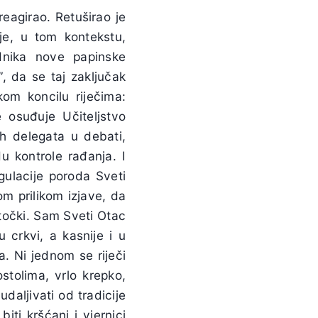
eagirao. Retuširao je
 je, u tom kontekstu,
dnika nove papinske
e”, da se taj zaključak
kom koncilu riječima:
 osuđuje Učiteljstvo
ih delegata u debati,
u kontrole rađanja. I
gulacije poroda Sveti
om prilikom izjave, da
 točki. Sam Sveti Otac
 crkvi, a kasnije i u
a. Ni jednom se riječi
ostolima, vrlo krepko,
daljivati od tradicije
iti kršćani i vjernici