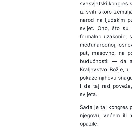
svesvjetski kongres s
iz svih skoro zemalj
narod na ljudskim pu
svijet. Ono, što su 
formalno uzakonio, s
međunarodnoj, osnovic
put, masovno, na po
budućnosti: — da akt
Kraljevstvo Božje, 
pokaže njihovu snagu
I da taj rad poveže,
svijeta.
Sada je taj kongres 
njegovu, većem ili 
opazile.