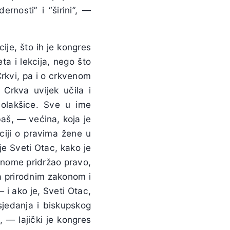
rnosti” i “širini”, —
ije, što ih je kongres
ta i lekcija, nego što
Crkvi, pa i o crkvenom
Crkva uvijek učila i
 olakšice. Sve u ime
aš, — većina, koja je
uciji o pravima žene u
 je Sveti Otac, kako je
inome pridržao pravo,
a prirodnim zakonom i
i ako je, Sveti Otac,
sjedanja i biskupskog
, — lajički je kongres