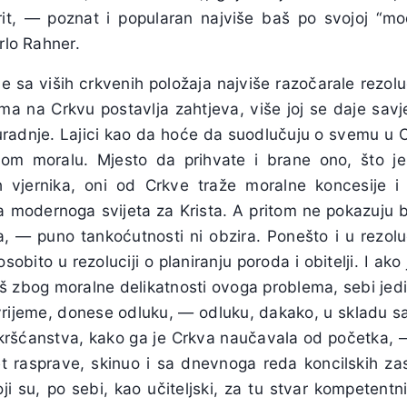
erit, — poznat i popularan najviše baš po svojoj “mode
rlo Rahner.
de sa viših crkvenih položaja najviše razočarale rezoluc
ima na Crkvu postavlja zahtjeva, više joj se daje savje
suradnje. Lajici kao da hoće da suodlučuju o svemu u 
kom moralu. Mjesto da prihvate i brane ono, što je 
ih vjernika, oni od Crkve traže moralne koncesije i
ja modernoga svijeta za Krista. A pritom ne pokazuju b
la, — puno tankoćutnosti ni obzira. Ponešto i u rezol
sobito u rezoluciji o planiranju poroda i obitelji. I ako
š zbog moralne delikatnosti ovoga problema, sebi jed
vrijeme, donese odluku, — odluku, dakako, u skladu s
ršćanstva, kako ga je Crkva naučavala od početka, — 
 rasprave, skinuo i sa dnevnoga reda koncilskih za
i su, po sebi, kao učiteljski, za tu stvar kompetentni