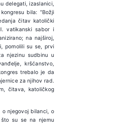
 delegati, izaslanici,
kongresu bila: “Božji
danja čitav katolički
I. vatikanski sabor i
izirano; na najširoj,
, pomolili su se, prvi
za njezinu sudbinu u
vanđelje, kršćanstvo,
ongres trebalo je da
ernice za njihov rad.
m, čitava, katoličkog
o njegovoj bilanci, o
, što su se na njemu