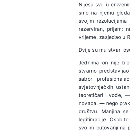
Nijesu svi, u crkven
smo na njemu gledali 
svojim rezolucijama 
rezerviran, prijem: 
vrijeme, zasjedao u Ri
Dvije su mu stvari os
Jednima on nije bio 
stvarno predstavljao 
sabor profesionala
svjetovnjačkih usta
teoretičari i vođe, 
novaca, — nego prakt
društvu. Manjina se
legitimacije. Osobit
svojim putovanjima p