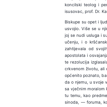
koncilski teolog i p
isusovac, prof. Dr. Ka
Biskupe su opet i lju
usvojio. Više se u nj
joj se nudi usluga i 
učenju, i o kršćans
zahtijevala od svoj
apostolata i osvajan
te rezolucija izglasa
crkvenom životu, ali o
općenito poznato, ba
da o njemu, u svoje 
sa vječnim moralom k
tu temu, kao predmet
sinoda, — foruma, koj