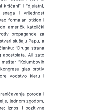
kršćani” i “djelatni,
a snaga i vrijednost
kao formalan otklon i
edni američki katolički
 protiv propagande za
stvari slušaju Papu, a
članku: “Druga strana
 apostolata. Ali zato
i meštar “Kolumbovih
kongresu glas protiv
ore vodstvo kleru i
raničavanja poroda i
tatelje, jednom zgodom,
e; iznosi i pozitivne