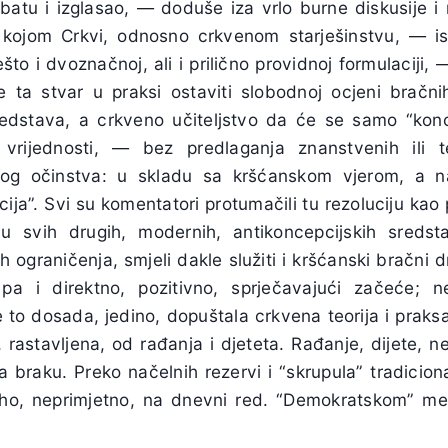
atu i izglasao, — doduše iza vrlo burne diskusije i
, kojom Crkvi, odnosno crkvenom starješinstvu, — is
to i dvoznačnoj, ali i prilično providnoj formulaciji, 
 ta stvar u praksi ostaviti slobodnoj ocjeni bračn
edstava, a crkveno učiteljstvo da će se samo “konce
vrijednosti, — bez predlaganja znanstvenih ili te
nog očinstva: u skladu sa kršćanskom vjerom, a na
ja”. Svi su komentatori protumačili tu rezoluciju kao p
u svih drugih, modernih, antikoncepcijskih sredst
ih ograničenja, smjeli dakle služiti i kršćanski bračni
 pa i direktno, pozitivno, sprječavajući začeće; 
e to dosada, jedino, dopuštala crkvena teorija i praks
 rastavljena, od rađanja i djeteta. Rađanje, dijete, ne
a braku. Preko načelnih rezervi i “skrupula” tradicio
tiho, neprimjetno, na dnevni red. “Demokratskom” m