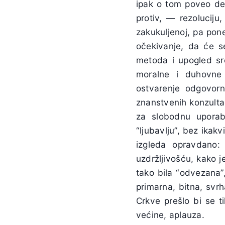
ipak o tom poveo deb
protiv, — rezoluciju
zakukuljenoj, pa poneš
očekivanje, da će se
metoda i upogled sr
moralne i duhovne 
ostvarenje odgovor
znanstvenih konzultaci
za slobodnu uporab
“ljubavlju”, bez ikakv
izgleda opravdano:
uzdržljivošću, kako j
tako bila “odvezana”,
primarna, bitna, svrh
Crkve prešlo bi se 
većine, aplauza.