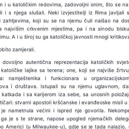
im i u katoličkim redovima, zadovoljni onim, što se n
i s njega slušali. Neki izvjestitelji iz Rima javljali
i zahtjevima, koji su se na njemu čuli naišao na do
na najvišim crkvenim mjestima, pa i na sinodu biskup
mu. A i u široj su ga katoličkoj javnosti mnogi kritikova
obito zamjerali.
dovoljno autentična reprezentacija katoličkih svjet
katoličke lajike sa terena; one, koji se najviše žrtvu
ca: namještenika i funkcionara u organizacijskom
nova i društava. Istupali su na njemu uglavnom, da
— katkada i sa karijerom iza sebe, sa unosnih položa
ičari: stvarni apostoli kršćanske i evanđeoske misli u
 je nametnula većini i ispred nje govorila. Nekomp
o ga je s te strane, napose upogled njemačkih deleg
o Americi (u Milwaukee-u), gdje se je tada nalazio, 