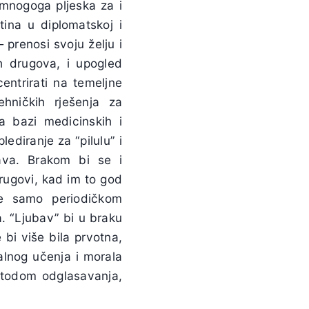
 mnogoga pljeska za i
tina u diplomatskoj i
— prenosi svoju želju i
ih drugova, i upogled
ntrirati na temeljne
hničkih rješenja za
 bazi medicinskih i
lediranje za “pilulu” i
ava. Brakom bi se i
 drugovi, kad im to god
ne samo periodičkom
a. “Ljubav” bi u braku
 bi više bila prvotna,
nalnog učenja i morala
etodom odglasavanja,