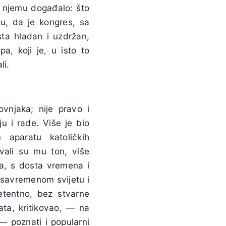
a njemu događalo: što
 su, da je kongres, sa
sta hladan i uzdržan,
a, koji je, u isto to
li.
ovnjaka; nije pravo i
ju i rade. Više je bio
 aparatu katoličkih
vali su mu ton, više
ja, s dosta vremena i
 savremenom svijetu i
etentno, bez stvarne
ata, kritikovao, — na
— poznati i popularni