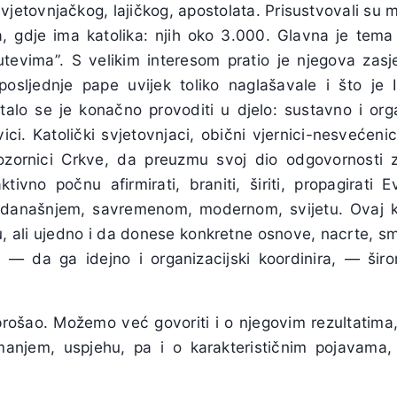
vjetovnjačkog, lajičkog, apostolata. Prisustvovali su mu
a, gdje ima katolika: njih oko 3.000. Glavna je tema 
tevima”. S velikim interesom pratio je njegova zasje
posljednje pape uvijek toliko naglašavale i što je I
talo se je konačno provoditi u djelo: sustavno i organ
i. Katolički svjetovnjaci, obični vjernici-nesvećenici
zornici Crkve, da preuzmu svoj dio odgovornosti 
ivno počnu afirmirati, braniti, širiti, propagirati E
u današnjem, savremenom, modernom, svijetu. Ovaj k
, ali ujedno i da donese konkretne osnove, nacrte, smj
 — da ga idejno i organizacijski koordinira, — širo
prošao. Možemo već govoriti i o njegovim rezultatima, 
manjem, uspjehu, pa i o karakterističnim pojavama