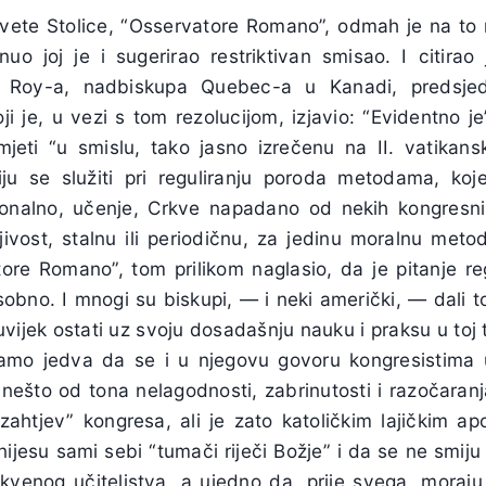
vete Stolice, “Osservatore Romano”, odmah je na to r
nuo joj je i sugerirao restriktivan smisao. I citirao
a Roy-a, nadbiskupa Quebec-a u Kanadi, predsje
oji je, u vezi s tom rezolucijom, izjavio: “Evidentno j
eti “u smislu, tako jasno izrečenu na II. vatikans
ju se služiti pri reguliranju poroda metodama, koje
cionalno, učenje, Crkve napadano od nekih kongresn
jivost, stalnu ili periodičnu, za jedinu moralnu metod
ore Romano”, tom prilikom naglasio, da je pitanje re
obno. I mnogi su biskupi, — i neki američki, — dali t
uvijek ostati uz svoju dosadašnju nauku i praksu u toj
. Samo jedva da se i u njegovu govoru kongresistima u
 nešto od tona nelagodnosti, zabrinutosti i razočaranj
zahtjev” kongresa, ali je zato katoličkim lajičkim ap
jesu sami sebi “tumači riječi Božje” i da se ne smiju u
kvenog učiteljstva, a ujedno da, prije svega, moraju b