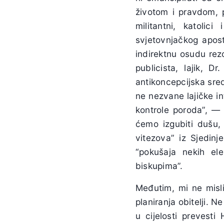
životom i pravdom, p
militantni, katolic
svjetovnjačkog apost
indirektnu osudu rezol
publicista, lajik, D
antikoncepcijska sred
ne nezvane lajičke i
kontrole poroda”, — 
ćemo izgubiti dušu,
vitezova” iz Sjedin
“pokušaja nekih el
biskupima”.
Međutim, mi ne misl
planiranja obitelji. N
u cijelosti prevesti