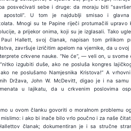
a posvećivati sebe i druge: da moraju biti “savršeni 
i i apostoli”. U tom je najdublji smisao i glavn
olata. Mnogi su te Papine riječi protumačili upravo 
ucije, a prijekor onima, koji su je izglasali. Tako ugl
r. Paul Hallett, svoj članak, napisan tom prilikom
stva, završuje izričitim apelom na vjernike, da u ovoj 
nterprete crkvene nauke. “Ne će”, — veli on, u svome 
“nitko izgubiti duše, ako ne posluša kongres lajičkog
 ako ne poslušamo Namjesnika Kristova!” A vrhovn
jenih Država, John W. McDevitt, digao je i na samu 
emenata u lajikatu, da u crkvenim poslovima osp
imo u ovom članku govoriti o moralnom problemu og
e mislimo: i ako bi inače bilo vrlo poučno i za naše či
 Hallettov članak; dokumentiran je i sa stručne stran