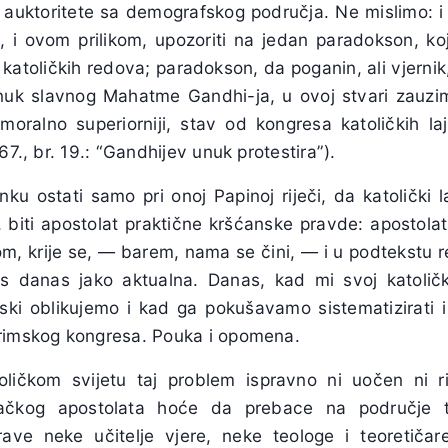
e auktoritete sa demografskog područja. Ne mislimo: i a
o, i ovom prilikom, upozoriti na jedan paradokson, koj
z katoličkih redova; paradokson, da poganin, ali vjernik
uk slavnog Mahatme Gandhi-ja, u ovoj stvari zauziml
 i moralno superiorniji, stav od kongresa katoličkih la
67., br. 19.: “Gandhijev unuk protestira”).
u ostati samo pri onoj Papinoj riječi, da katolički la
, biti apostolat praktične kršćanske pravde: apostola
om, krije se, — barem, nama se čini, — i u podtekstu r
s danas jako aktualna. Danas, kad mi svoj katolički
jski oblikujemo i kad ga pokušavamo sistematizirati 
rimskog kongresa. Pouka i opomena.
oličkom svijetu taj problem ispravno ni uočen ni ri
njačkog apostolata hoće da prebace na područje 
prave neke učitelje vjere, neke teologe i teoretiča