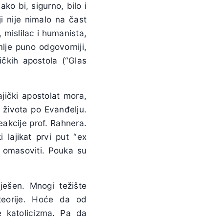
ko bi, sigurno, bilo i
i nije nimalo na čast
, mislilac i humanista,
je puno odgovorniji,
jičkih apostola (“Glas
jički apostolat mora,
t života po Evanđelju.
eakcije prof. Rahnera.
 lajikat prvi put “ex
i omasoviti. Pouka su
ješen. Mnogi težište
teorije. Hoće da od
re katolicizma. Pa da