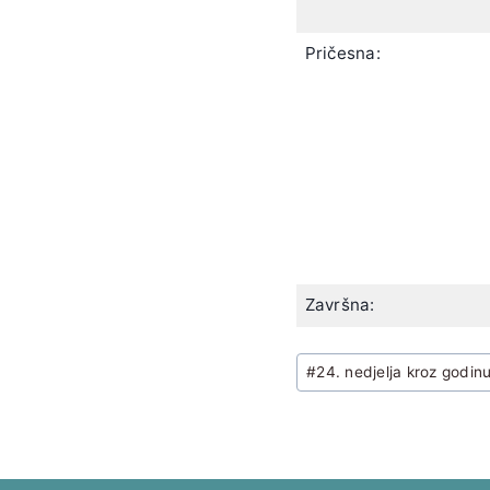
Pričesna:
Završna:
Post
#
24. nedjelja kroz godin
Tags: