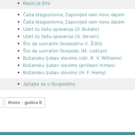
Raslo je žito
Čaša blagoslovna; Zapovijed vam novu dajem
Čaša blagoslovna; Zapovijed vam novu dajem
Uzet ću čašu spasenja (D. Bubalo)
Uzet ću čašu spasenja (G. Geraci)
Što da uzvratim Gospodinu (I. Žižić)
Što da uzvratim Gospodu (M. Lešćan)
Božansku ljubav slavimo (obr. R. V. Williams)
Božansku ljubav slavimo (pričesni himan)
Božansku ljubav slavimo (H. F. Hemy)
Jačajte se u Gospodinu
u
#
note - godina B