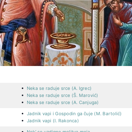
Neka se raduje srce (A. Igrec)
Neka se raduje srce (Š. Marović)
Neka se raduje srce (A. Canjuga)
Jadnik vapi i Gospodin ga čuje (M. Bartolić)
Jadnik vapi (I. Rakonca)
Nek’ se uzdigne molitva moja