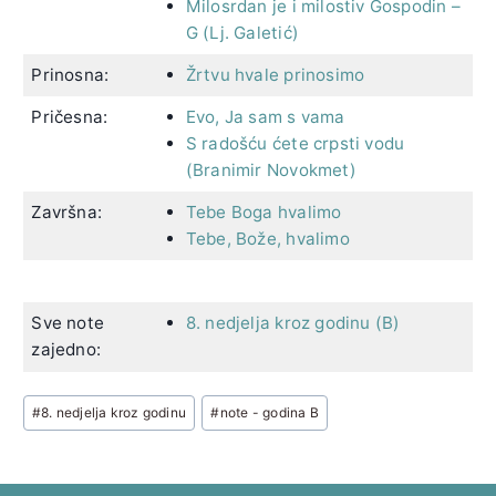
Milosrdan je i milostiv Gospodin –
G (Lj. Galetić)
Prinosna:
Žrtvu hvale prinosimo
Pričesna:
Evo, Ja sam s vama
S radošću ćete crpsti vodu
(Branimir Novokmet)
Završna:
Tebe Boga hvalimo
Tebe, Bože, hvalimo
Sve note
8. nedjelja kroz godinu (B)
zajedno:
Post
#
8. nedjelja kroz godinu
#
note - godina B
Tags: