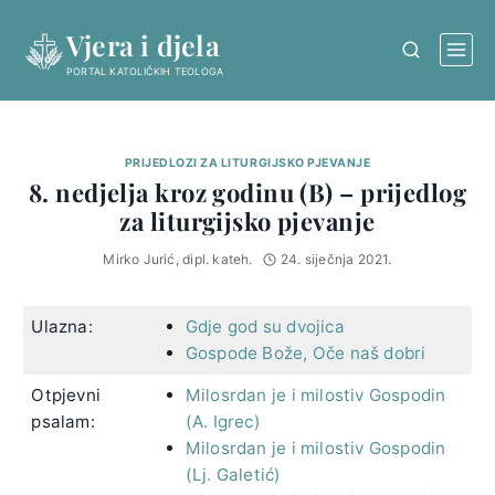
Skip
Vjera i djela
to
content
PORTAL KATOLIČKIH TEOLOGA
PRIJEDLOZI ZA LITURGIJSKO PJEVANJE
8. nedjelja kroz godinu (B) – prijedlog
za liturgijsko pjevanje
Mirko Jurić, dipl. kateh.
24. siječnja 2021.
Ulazna:
Gdje god su dvojica
Gospode Bože, Oče naš dobri
Otpjevni
Milosrdan je i milostiv Gospodin
psalam:
(A. Igrec)
Milosrdan je i milostiv Gospodin
(Lj. Galetić)