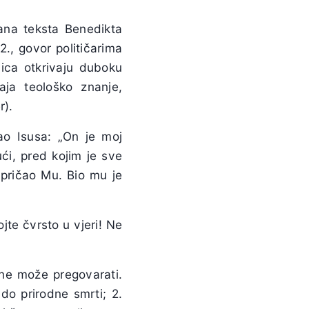
rana teksta Benedikta
., govor političarima
nica otkrivaju duboku
ja teološko znanje,
r).
rao Isusa: „On je moj
jući, pred kojim je sve
i pričao Mu. Bio mu je
ojte čvrsto u vjeri! Ne
 ne može pregovarati.
 do prirodne smrti; 2.