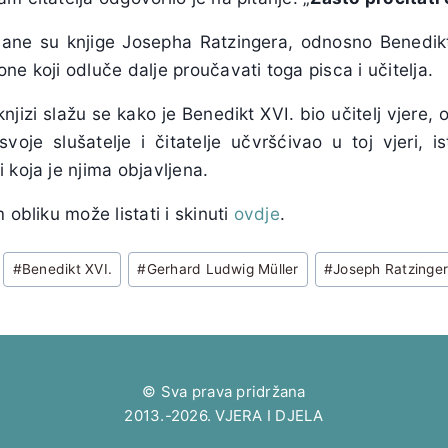
sane su knjige Josepha Ratzingera, odnosno Benedik
ne koji odluče dalje proučavati toga pisca i učitelja.
knjizi slažu se kako je Benedikt XVI. bio učitelj vjere, 
svoje slušatelje i čitatelje učvršćivao u toj vjeri, i
 koja je njima objavljena.
 obliku može listati i skinuti
ovdje
.
#
Benedikt XVI.
#
Gerhard Ludwig Müller
#
Joseph Ratzinge
© Sva prava pridržana
2013.-2026. VJERA I DJELA