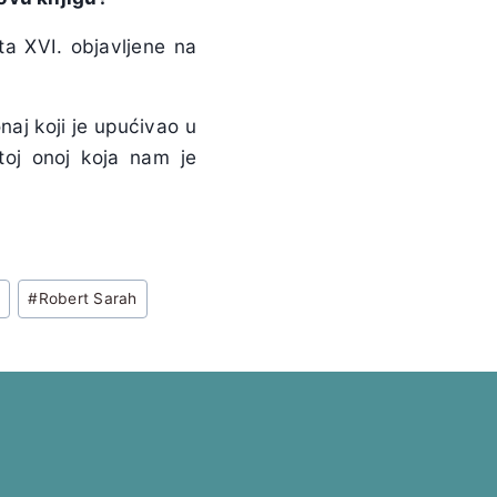
ta XVI. objavljene na
onaj koji je upućivao u
stoj onoj koja nam je
r
#
Robert Sarah