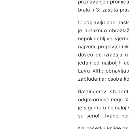
priznavanje i promic
braku i 3. zaštita pra
U poglavlju pod nasl
je dotaknuo obrazlaž
nepokolebljive vjern
najveći propovjednik
doveo do izražaja u
jedan od najboljih u
Lavu XIII.; obnavljat
zabludama; osoba ko
Ratzingerov studen
odgovornosti nego št
je sigurno u nemaloj 
sul serio! – Ivane, ne
Na početku knjige osa