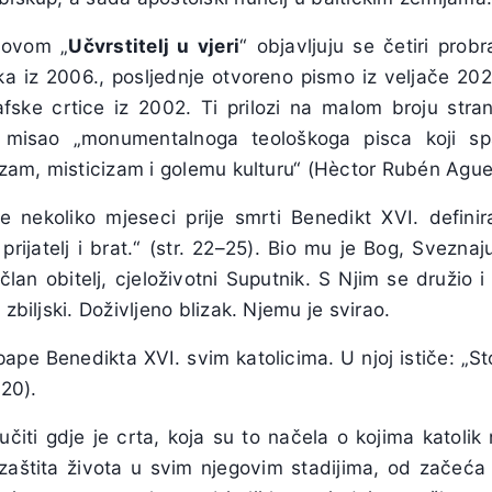
lovom „
Učvrstitelj u vjeri
“ objavljuju se četiri prob
a iz 2006., posljednje otvoreno pismo iz veljače 2022
afske crtice iz 2002. Ti prilozi na malom broju stra
 misao „monumentalnoga teološkoga pisca koji spa
tizam, misticizam i golemu kulturu“ (Hèctor Rubén Ague
e nekoliko mjeseci prije smrti Benedikt XVI. defini
, prijatelj i brat.“ (str. 22–25). Bio mu je Bog, Svezna
i član obitelj, cjeloživotni Suputnik. S Njim se družio 
 zbiljski. Doživljeno blizak. Njemu je svirao.
pape Benedikta XVI. svim katolicima. U njoj ističe: „St
 20).
učiti gdje je crta, koja su to načela o kojima katolik
. zaštita života u svim njegovim stadijima, od začeća