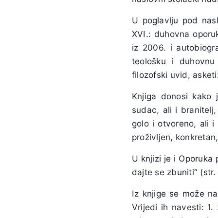
U poglavlju pod nas
XVI.: duhovna oporuk
iz 2006. i autobiogr
teološku i duhovnu
filozofski uvid, aske
Knjiga donosi kako j
sudac, ali i branitelj
golo i otvoreno, ali 
proživljen, konkretan,
U knjizi je i Oporuka 
dajte se zbuniti“ (str.
Iz knjige se može na
Vrijedi ih navesti: 1