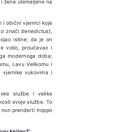
 i žene utemeljene na
 i obični vjernici koje
što znači
benedictus
),
ojao istine; da je on
je volio, proučavao i
loga modernoga doba;
komu, Lavu Velikomu i
ti vjernike vukovima i
oke službe i velike
osti svoje službe. To
, non prenderti troppo
 ovu knjigu?
“