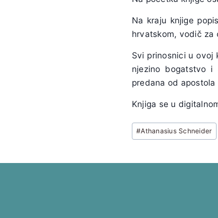
Na kraju knjige popi
hrvatskom, vodič za o
Svi prinosnici u ovoj 
njezino bogatstvo i 
predana od apostola i
Knjiga se u digitalnom
Post
#
Athanasius Schneider
Tags: