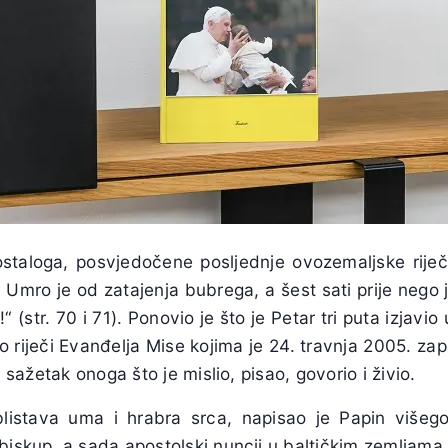
ostaloga, posvjedočene posljednje ovozemaljske rije
 Umro je od zatajenja bubrega, a šest sati prije nego j
 (str. 70 i 71). Ponovio je što je Petar tri puta izjavio
u to riječi Evanđelja Mise kojima je 24. travnja 2005. z
i sažetak onoga što je mislio, pisao, govorio i živio.
 blistava uma i hrabra srca, napisao je Papin višegod
biskup, a sada apostolski nuncij u baltičkim zemljama