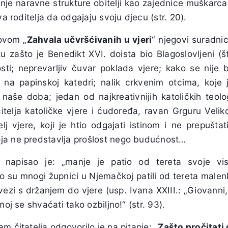
anje naravne strukture obitelji kao zajednice muškarca
va roditelja da odgajaju svoju djecu (str. 20).
ovom „
Zahvala učvršćivanih u vjeri
“ njegovi suradnici
u zašto je Benedikt XVI. doista bio Blagoslovljeni (
osti; neprevarljiv čuvar poklada vjere; kako se nije b
 na papinskoj katedri; nalik crkvenim otcima, koje 
 naše doba; jedan od najkreativnijih katoličkih teo
čitelja katoličke vjere i ćudoređa, ravan Grguru Veli
elj vjere, koji je htio odgajati istinom i ne prepušta
ja ne predstavlja prošlost nego budućnost…
t napisao je: „manje je patio od tereta svoje vis
o su mnogi župnici u Njemačkoj patili od tereta malenk
vezi s držanjem do vjere (usp. Ivana XXIII.: „Giovanni
moj se shvaćati tako ozbiljno!“ (str. 93).
m čitatelja odgovorilo je na pitanje: „
Zašto pročitati