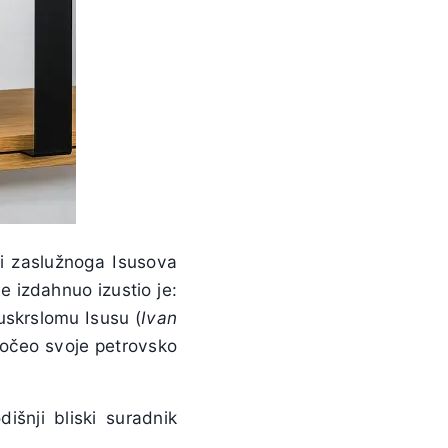
či zaslužnoga Isusova
e izdahnuo izustio je:
 uskrslomu Isusu (
Ivan
apočeo svoje petrovsko
išnji bliski suradnik
.