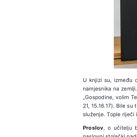
U knjizi su, između 
namjesnika na zemlji.
„Gospodine, volim Te!“
21, 15.16.17). Bile s
služenje. Tople riječi 
Proslov
, o učitelju
naslovni stolački nad