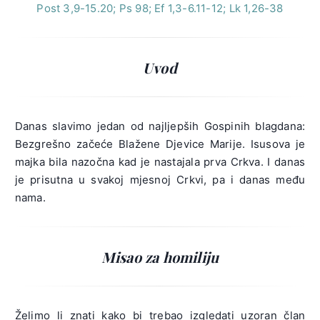
Post 3,9-15.20; Ps 98; Ef 1,3-6.11-12; Lk 1,26-38
Uvod
Danas slavimo jedan od najljepših Gospinih blagdana:
Bezgrešno začeće Blažene Djevice Marije. Isusova je
majka bila nazočna kad je nastajala prva Crkva. I danas
je prisutna u svakoj mjesnoj Crkvi, pa i danas među
nama.
Misao za homiliju
Želimo li znati kako bi trebao izgledati uzoran član