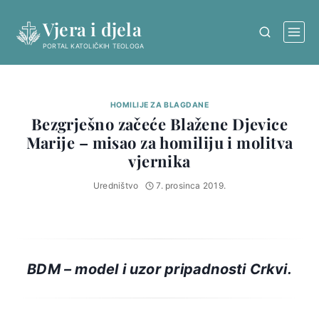
Skip
Vjera i djela
to
content
PORTAL KATOLIČKIH TEOLOGA
HOMILIJE ZA BLAGDANE
Bezgrješno začeće Blažene Djevice
Marije – misao za homiliju i molitva
vjernika
Uredništvo
7. prosinca 2019.
BDM – model i uzor pripadnosti Crkvi.