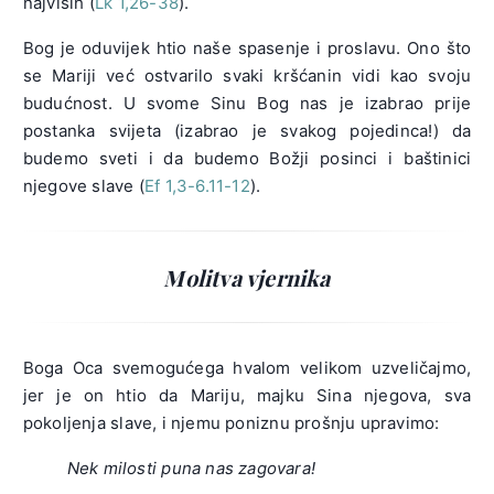
najviših (
Lk 1,26-38
).
Bog je oduvijek htio naše spasenje i proslavu. Ono što
se Mariji već ostvarilo svaki kršćanin vidi kao svoju
budućnost. U svome Sinu Bog nas je izabrao prije
postanka svijeta (izabrao je svakog pojedinca!) da
budemo sveti i da budemo Božji posinci i baštinici
njegove slave (
Ef 1,3-6.11-12
).
Molitva vjernika
Boga Oca svemogućega hvalom velikom uzveličajmo,
jer je on htio da Mariju, majku Sina njegova, sva
pokoljenja slave, i njemu poniznu prošnju upravimo:
Nek milosti puna nas zagovara!