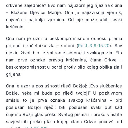
crkvene zajednice? Evo nam najuzornijeg njezina člana
– Blažene Djevice Marije. Ona je najizvrsniji vjernik,
najveća i najbolja vjernica. Od nje može učiti svaki
kršćanin.
Ona nam je uzor u beskompromisnom odnosu prema
grijehu i začetniku zla – sotoni (
Post 3,9-15.20
). Sav
njezin život bio je satiranje sotone i svakoga zla. Eto
nam prve oznake pravog kršćanina, člana Crkve –
beskompromisnost u borbi protiv bilo kojeg oblika zla i
grijeha.
Ona je uzor u poslušnosti riječi Božjoj: „Evo službenice
Božje, neka mi bude po riječi tvojoj!“ U pozitivnom
smislu to je prva oznaka svakog kršćanina – biti
poslušan Božjoj riječi: biti poslušan svaki put kad
čujemo Božji glas preko Svetog pisma ili preko vlastite
savjesti ili preko glasa kojeg člana Crkve počevši od