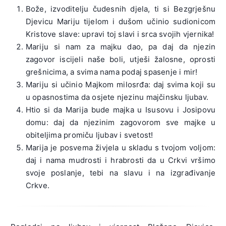
Bože, izvoditelju čudesnih djela, ti si Bezgrješnu
Djevicu Mariju tijelom i dušom učinio sudionicom
Kristove slave: upravi toj slavi i srca svojih vjernika!
Mariju si nam za majku dao, pa daj da njezin
zagovor iscijeli naše boli, utješi žalosne, oprosti
grešnicima, a svima nama podaj spasenje i mir!
Mariju si učinio Majkom milosrđa: daj svima koji su
u opasnostima da osjete njezinu majčinsku ljubav.
Htio si da Marija bude majka u Isusovu i Josipovu
domu: daj da njezinim zagovorom sve majke u
obiteljima promiču ljubav i svetost!
Marija je posvema živjela u skladu s tvojom voljom:
daj i nama mudrosti i hrabrosti da u Crkvi vršimo
svoje poslanje, tebi na slavu i na izgrađivanje
Crkve.