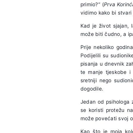
primio?“ (
Prva Korin
vidimo kako bi stvari 
Kad je život sjajan, 
može biti čudno, a i
Prije nekoliko godina
Podijelili su sudioni
pisanja u dnevnik zah
te manje tjeskobe i
sretniji nego sudion
dogodile.
Jedan od psihologa za
se koristi protežu n
može povećati svoj o
Kao što je moja kol