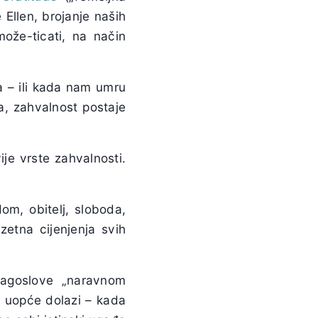
e Ellen, brojanje naših
može-ticati, na način
a – ili kada nam umru
a, zahvalnost postaje
ije vrste zahvalnosti.
om, obitelj, sloboda,
etna cijenjenja svih
lagoslove „naravnom
o uopće dolazi – kada