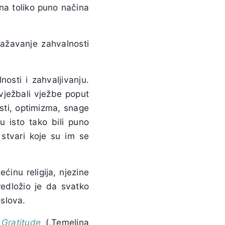
 na toliko puno načina
zražavanje zahvalnosti
nosti i zahvaljivanju.
 vježbali vježbe poput
osti, optimizma, snage
 isto tako bili puno
 stvari koje su im se
ćinu religija, njezine
redložio je da svatko
slova.
 Gratitude
(„Temeljna