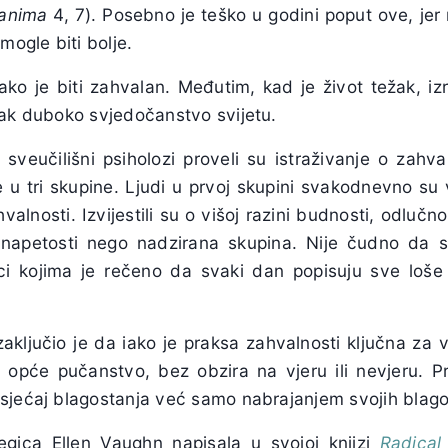
ćanima
4, 7). Posebno je teško u godini poput ove, jer
mogle biti bolje.
lako je biti zahvalan. Međutim, kad je život težak, i
pak duboko svjedočanstvo svijetu.
 sveučilišni psiholozi proveli su istraživanje o zahval
ke u tri skupine. Ljudi u prvoj skupini svakodnevno su
valnosti. Izvijestili su o višoj razini budnosti, odlučn
 napetosti nego nadzirana skupina. Nije čudno da su
ici kojima je rečeno da svaki dan popisuju sve loše
ključio je da iako je praksa zahvalnosti ključna za ve
a opće pučanstvo, bez obzira na vjeru ili nevjeru. P
sjećaj blagostanja već samo nabrajanjem svojih blago
egica Ellen Vaughn napisala u svojoj knjizi
Radical