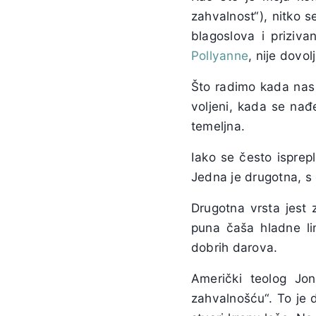
zahvalnost“), nitko s
blagoslova i priziva
Pollyanne
, nije dovol
Što radimo kada nas 
voljeni, kada se nađ
temeljna.
Iako se često isprepl
Jedna je drugotna, s
Drugotna vrsta jest 
puna čaša hladne li
dobrih darova.
Američki teolog Jo
zahvalnošću“. To je 