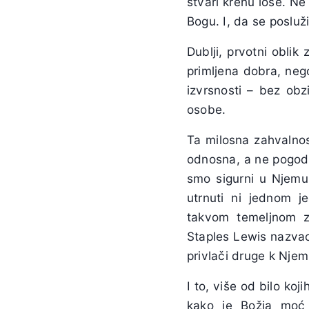
stvari krenu loše. N
Bogu. I, da se posluž
Dublji, prvotni obli
primljena dobra, neg
izvrsnosti – bez obz
osobe.
Ta milosna zahvalnos
odnosna, a ne pogodb
smo sigurni u Njemu.
utrnuti ni jednom j
takvom temeljnom za
Staples Lewis nazva
privlači druge k Njem
I to, više od bilo koj
kako je Božja moć 