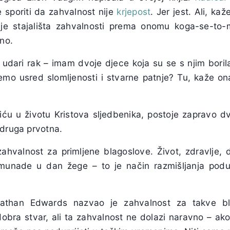
e sporiti da zahvalnost nije
krjepost
. Jer jest. Ali, kaž
nje stajališta zahvalnosti prema onomu koga-se-to-
jno.
udari rak – imam dvoje djece koja su se s njim boril
emo usred slomljenosti i stvarne patnje? Tu, kaže on
iću u životu Kristova sljedbenika, postoje zapravo dv
 druga prvotna.
zahvalnost za primljene blagoslove. Život, zdravlje, d
munade u dan žege – to je način razmišljanja poduz
nathan Edwards nazvao je zahvalnost za takve b
dobra stvar, ali ta zahvalnost ne dolazi naravno – ak