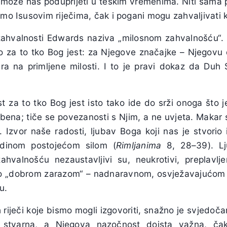
e može nas poduprijeti u teškim vremenima. Niti sama p
imo Isusovim riječima, čak i pogani mogu zahvaljivati ​​
k zahvalnosti Edwards naziva „milosnom zahvalnošću“.
o za to tko Bog jest: za Njegove značajke – Njegovu 
ira na primljene milosti. I to je pravi dokaz da Duh S
t za to tko Bog jest isto tako ide do srži onoga što j
ena; tiče se povezanosti s Njim, a ne uvjeta. Makar se
 Izvor naše radosti, ljubav Boga koji nas je stvorio
edinom postojećom silom (
Rimljanima
8, 28–39). Lju
hvalnošću nezaustavljivi su, neukrotivi, preplavlje
o „dobrom zarazom“ – nadnaravnom, osvježavajućom B
u.
ih riječi koje bismo mogli izgovoriti, snažno je svjedo
stvarna, a Njegova nazočnost doista važna, ča