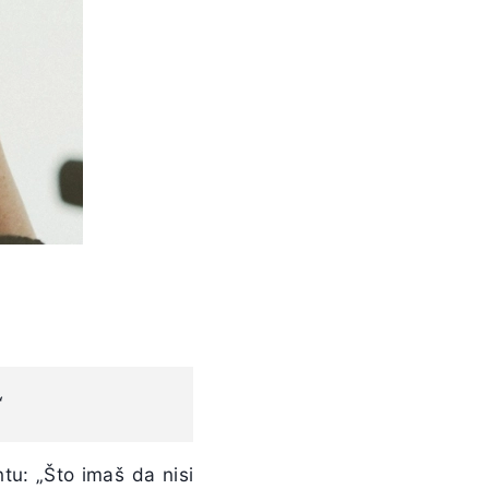
“
ntu: „Što imaš da nisi