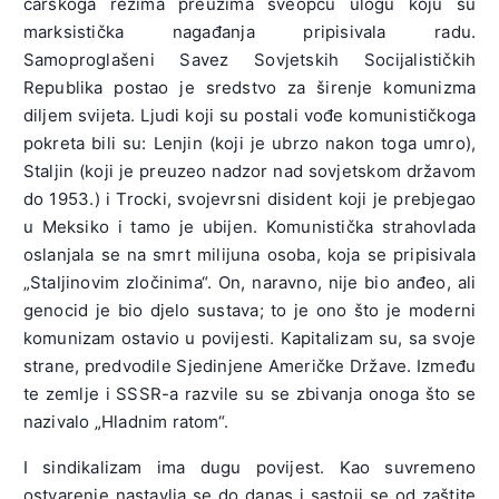
carskoga režima preuzima sveopću ulogu koju su
marksistička nagađanja pripisivala radu.
Samoproglašeni Savez Sovjetskih Socijalističkih
Republika postao je sredstvo za širenje komunizma
diljem svijeta. Ljudi koji su postali vođe komunističkoga
pokreta bili su: Lenjin (koji je ubrzo nakon toga umro),
Staljin (koji je preuzeo nadzor nad sovjetskom državom
do 1953.) i Trocki, svojevrsni disident koji je prebjegao
u Meksiko i tamo je ubijen. Komunistička strahovlada
oslanjala se na smrt milijuna osoba, koja se pripisivala
„Staljinovim zločinima“. On, naravno, nije bio anđeo, ali
genocid je bio djelo sustava; to je ono što je moderni
komunizam ostavio u povijesti. Kapitalizam su, sa svoje
strane, predvodile Sjedinjene Američke Države. Između
te zemlje i SSSR-a razvile su se zbivanja onoga što se
nazivalo „Hladnim ratom“.
I sindikalizam ima dugu povijest. Kao suvremeno
ostvarenje nastavlja se do danas i sastoji se od zaštite