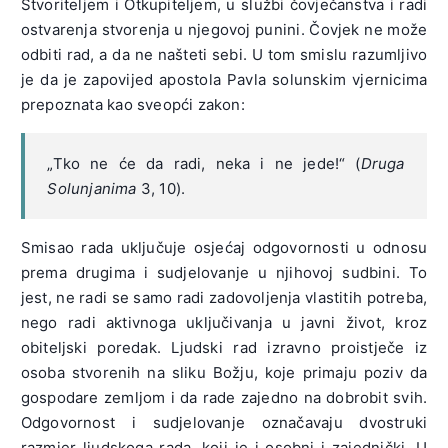
Stvoriteljem i Otkupiteljem, u službi čovječanstva i radi
ostvarenja stvorenja u njegovoj punini. Čovjek ne može
odbiti rad, a da ne našteti sebi. U tom smislu razumljivo
je da je zapovijed apostola Pavla solunskim vjernicima
prepoznata kao sveopći zakon:
„Tko ne će da radi, neka i ne jede!“ (
Druga
Solunjanima
3, 10).
Smisao rada uključuje osjećaj odgovornosti u odnosu
prema drugima i sudjelovanje u njihovoj sudbini. To
jest, ne radi se samo radi zadovoljenja vlastitih potreba,
nego radi aktivnoga uključivanja u javni život, kroz
obiteljski poredak. Ljudski rad izravno proistječe iz
osoba stvorenih na sliku Božju, koje primaju poziv da
gospodare zemljom i da rade zajedno na dobrobit svih.
Odgovornost i sudjelovanje označavaju dvostruki
razmjer ljudskoga rada, koji je i osobni i zajednički. U