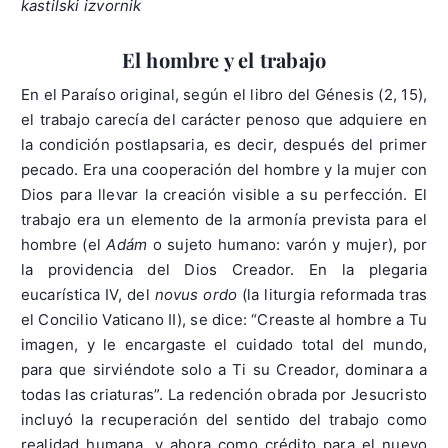
kastilski izvornik
El hombre y el trabajo
En el Paraíso original, según el libro del Génesis (2, 15),
el trabajo carecía del carácter penoso que adquiere en
la condición postlapsaria, es decir, después del primer
pecado. Era una cooperación del hombre y la mujer con
Dios para llevar la creación visible a su perfección. El
trabajo era un elemento de la armonía prevista para el
hombre (el
Adám
o sujeto humano: varón y mujer), por
la providencia del Dios Creador. En la plegaria
eucarística IV, del
novus ordo
(la liturgia reformada tras
el Concilio Vaticano II), se dice: “Creaste al hombre a Tu
imagen, y le encargaste el cuidado total del mundo,
para que sirviéndote solo a Ti su Creador, dominara a
todas las criaturas”. La redención obrada por Jesucristo
incluyó la recuperación del sentido del trabajo como
realidad humana, y ahora como crédito para el nuevo