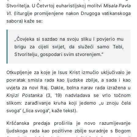
Stvoritelja. U Četvrtoj euharistijskoj molitvi
Misala Pavla
VI.
(liturgije promijenjene nakon Drugoga vatikanskoga
sabora) kaže se:
„Čovjeka si sazdao na svoju sliku i povjerio mu
brigu za cijeli svijet, da služeći samo Tebi,
Stvoritelju, gospodari svim stvorenjem.“
Otkupljenje za koje je Isus Krist izmučio uključivalo je
povratak smisla rada kao ljudske zbilje, a sada i kao
uvjeta za novi Raj. Dakle, bolna narav rada izražena u
Knjizi Postanka
(3, 19) nadvladava se vrlo točnom
slikom: zarađivanje kruha koji jedemo „u znoju čela
svoga“ („lica svoga“, kaže tekst).
Kršćanska predaja proširila je novo razumijevanje
ljudskoga rada kao pozitivne zbilje suradnje s Bogom