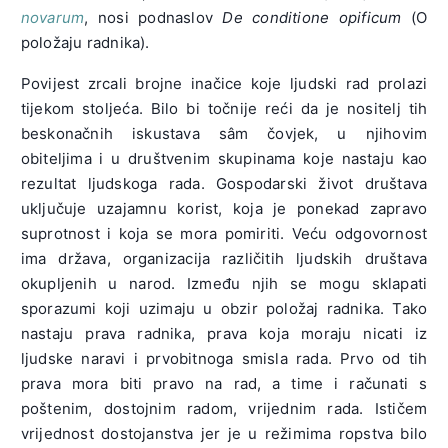
novarum
, nosi podnaslov
De conditione opificum
(O
položaju radnika).
Povijest zrcali brojne inačice koje ljudski rad prolazi
tijekom stoljeća. Bilo bi točnije reći da je nositelj tih
beskonačnih iskustava sâm čovjek, u njihovim
obiteljima i u društvenim skupinama koje nastaju kao
rezultat ljudskoga rada. Gospodarski život društava
uključuje uzajamnu korist, koja je ponekad zapravo
suprotnost i koja se mora pomiriti. Veću odgovornost
ima država, organizacija različitih ljudskih društava
okupljenih u narod. Između njih se mogu sklapati
sporazumi koji uzimaju u obzir položaj radnika. Tako
nastaju prava radnika, prava koja moraju nicati iz
ljudske naravi i prvobitnoga smisla rada. Prvo od tih
prava mora biti pravo na rad, a time i računati s
poštenim, dostojnim radom, vrijednim rada. Ističem
vrijednost dostojanstva jer je u režimima ropstva bilo