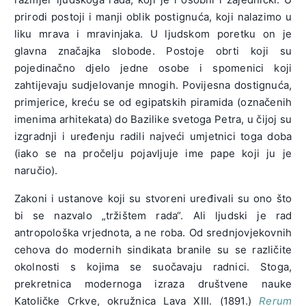
prirodi postoji i manji oblik postignuća, koji nalazimo u
liku mrava i mravinjaka. U ljudskom poretku on je
glavna značajka slobode. Postoje obrti koji su
pojedinačno djelo jedne osobe i spomenici koji
zahtijevaju sudjelovanje mnogih. Povijesna dostignuća,
primjerice, kreću se od egipatskih piramida (označenih
imenima arhitekata) do Bazilike svetoga Petra, u čijoj su
izgradnji i uređenju radili najveći umjetnici toga doba
(iako se na pročelju pojavljuje ime pape koji ju je
naručio).
Zakoni i ustanove koji su stvoreni uređivali su ono što
bi se nazvalo „tržištem rada“. Ali ljudski je rad
antropološka vrjednota, a ne roba. Od srednjovjekovnih
cehova do modernih sindikata branile su se različite
okolnosti s kojima se suočavaju radnici. Stoga,
prekretnica modernoga izraza društvene nauke
Katoličke Crkve, okružnica Lava XIII. (1891.)
Rerum