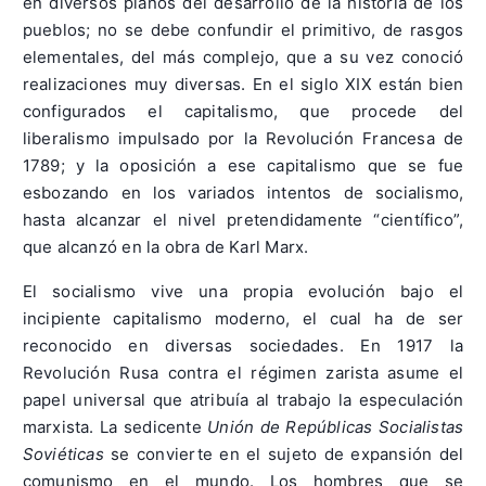
en diversos planos del desarrollo de la historia de los
pueblos; no se debe confundir el primitivo, de rasgos
elementales, del más complejo, que a su vez conoció
realizaciones muy diversas. En el siglo XIX están bien
configurados el capitalismo, que procede del
liberalismo impulsado por la Revolución Francesa de
1789; y la oposición a ese capitalismo que se fue
esbozando en los variados intentos de socialismo,
hasta alcanzar el nivel pretendidamente “científico”,
que alcanzó en la obra de Karl Marx.
El socialismo vive una propia evolución bajo el
incipiente capitalismo moderno, el cual ha de ser
reconocido en diversas sociedades. En 1917 la
Revolución Rusa contra el régimen zarista asume el
papel universal que atribuía al trabajo la especulación
marxista. La sedicente
Unión de Repúblicas Socialistas
Soviéticas
se convierte en el sujeto de expansión del
comunismo en el mundo. Los hombres que se