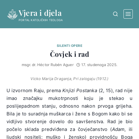
Skip
Vjera i djela
to
content
PORTAL KATOLIČKIH TEOLOGA
SILENTI OPERE
Čovjek i rad
msgr. dr. Héctor Rubén Aguer
17. studenoga 2025.
Vicko Marija Draganja, Pri zalogaju (1912.)
U izvornom Raju, prema
Knjizi Postanka
(2, 15), rad nije
imao značajku mukotrpnosti koju je stekao u
poslijepadnom stanju, odnosno nakon prvoga grijeha.
Bila je to suradnja muškarca i žene s Bogom kako bi se
vidljivo stvorenje dovelo do savršenstva. Rad je bio
počelo sklada predviđena za čovječanstvo (
Adam
, ili
ljudski nositelj: muško i žensko) providnošću Boga