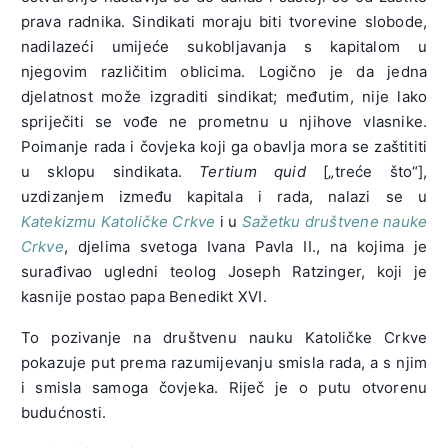
prava radnika. Sindikati moraju biti tvorevine slobode,
nadilazeći umijeće sukobljavanja s kapitalom u
njegovim različitim oblicima. Logično je da jedna
djelatnost može izgraditi sindikat; međutim, nije lako
spriječiti se vođe ne prometnu u njihove vlasnike.
Poimanje rada i čovjeka koji ga obavlja mora se zaštititi
u sklopu sindikata.
Tertium quid
[„treće što“],
uzdizanjem između kapitala i rada, nalazi se u
Katekizmu Katoličke Crkve
i u
Sažetku društvene nauke
Crkve
, djelima svetoga Ivana Pavla II., na kojima je
surađivao ugledni teolog Joseph Ratzinger, koji je
kasnije postao papa Benedikt XVI.
To pozivanje na društvenu nauku Katoličke Crkve
pokazuje put prema razumijevanju smisla rada, a s njim
i smisla samoga čovjeka. Riječ je o putu otvorenu
budućnosti.