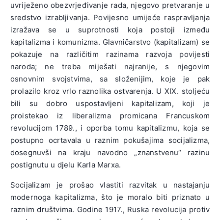
uvriježeno obezvrjeđivanje rada, njegovo pretvaranje u
sredstvo izrabljivanja. Povijesno umijeće raspravljanja
izražava se u suprotnosti koja postoji između
kapitalizma i komunizma. Glavničarstvo (kapitalizam) se
pokazuje na različitim razinama razvoja povijesti
naroda; ne treba miješati najranije, s njegovim
osnovnim svojstvima, sa složenijim, koje je pak
prolazilo kroz vrlo raznolika ostvarenja. U XIX. stoljeću
bili su dobro uspostavljeni kapitalizam, koji je
proistekao iz liberalizma promicana Francuskom
revolucijom 1789., i oporba tomu kapitalizmu, koja se
postupno ocrtavala u raznim pokušajima socijalizma,
dosegnuvši na kraju navodno „znanstvenu“ razinu
postignutu u djelu Karla Marxa.
Socijalizam je prošao vlastiti razvitak u nastajanju
modernoga kapitalizma, što je moralo biti priznato u
raznim društvima. Godine 1917., Ruska revolucija protiv