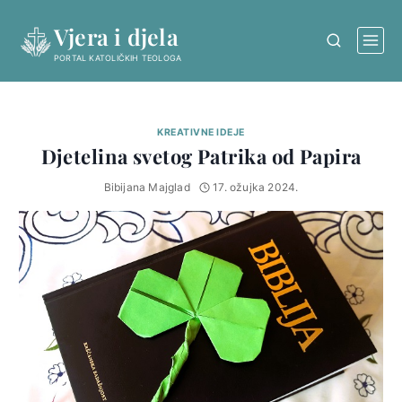
Skip
Vjera i djela
to
content
PORTAL KATOLIČKIH TEOLOGA
KREATIVNE IDEJE
Djetelina svetog Patrika od Papira
Bibijana Majglad
17. ožujka 2024.