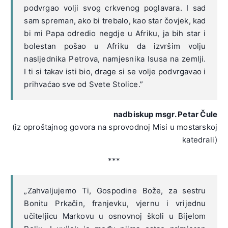
podvrgao volji svog crkvenog poglavara. I sad
sam spreman, ako bi trebalo, kao star čovjek, kad
bi mi Papa odredio negdje u Afriku, ja bih star i
bolestan pošao u Afriku da izvršim volju
nasljednika Petrova, namjesnika Isusa na zemlji.
I ti si takav isti bio, drage si se volje podvrgavao i
prihvaćao sve od Svete Stolice.”
nadbiskup msgr. Petar Čule
(iz oproštajnog govora na sprovodnoj Misi u mostarskoj
katedrali)
***
„Zahvaljujemo Ti, Gospodine Bože, za sestru
Bonitu Prkačin, franjevku, vjernu i vrijednu
učiteljicu Markovu u osnovnoj školi u Bijelom