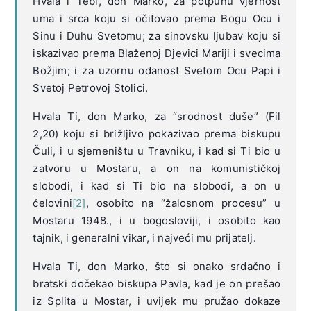
Hvala i Tebi, don Marko, za potpunu vjernost
uma i srca koju si očitovao prema Bogu Ocu i
Sinu i Duhu Svetomu; za sinovsku ljubav koju si
iskazivao prema Blaženoj Djevici Mariji i svecima
Božjim; i za uzornu odanost Svetom Ocu Papi i
Svetoj Petrovoj Stolici.
Hvala Ti, don Marko, za “srodnost duše” (Fil
2,20) koju si brižljivo pokazivao prema biskupu
Čuli, i u sjemeništu u Travniku, i kad si Ti bio u
zatvoru u Mostaru, a on na komunističkoj
slobodi, i kad si Ti bio na slobodi, a on u
ćelovini
[2]
, osobito na “žalosnom procesu” u
Mostaru 1948., i u bogosloviji, i osobito kao
tajnik, i generalni vikar, i najveći mu prijatelj.
Hvala Ti, don Marko, što si onako srdačno i
bratski dočekao biskupa Pavla, kad je on prešao
iz Splita u Mostar, i uvijek mu pružao dokaze