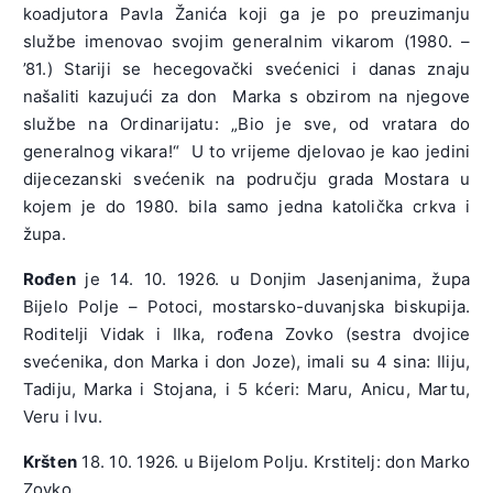
koadjutora Pavla Žanića koji ga je po preuzimanju
službe imenovao svojim generalnim vikarom (1980. –
’81.) Stariji se hecegovački svećenici i danas znaju
našaliti kazujući za don Marka s obzirom na njegove
službe na Ordinarijatu: „Bio je sve, od vratara do
generalnog vikara!“ U to vrijeme djelovao je kao jedini
dijecezanski svećenik na području grada Mostara u
kojem je do 1980. bila samo jedna katolička crkva i
župa.
Rođen
je 14. 10. 1926. u Donjim Jasenjanima, župa
Bijelo Polje – Potoci, mostarsko-duvanjska biskupija.
Roditelji Vidak i Ilka, rođena Zovko (sestra dvojice
svećenika, don Marka i don Joze), imali su 4 sina: Iliju,
Tadiju, Marka i Stojana, i 5 kćeri: Maru, Anicu, Martu,
Veru i Ivu.
Kršten
18. 10. 1926. u Bijelom Polju. Krstitelj: don Marko
Zovko.