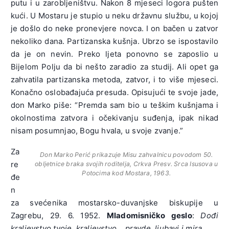
putu i u zarobljeništvu. Nakon 8 mjeseci logora pušten
kući. U Mostaru je stupio u neku državnu službu, u kojoj
je došlo do neke pronevjere novca. I on bačen u zatvor
nekoliko dana. Partizanska kušnja. Ubrzo se ispostavilo
da je on nevin. Preko ljeta ponovno se zaposlio u
Bijelom Polju da bi nešto zaradio za studij. Ali opet ga
zahvatila partizanska metoda, zatvor, i to više mjeseci.
Konačno oslobađajuća presuda. Opisujući te svoje jade,
don Marko piše: “Premda sam bio u teškim kušnjama i
okolnostima zatvora i očekivanju suđenja, ipak nikad
nisam posumnjao, Bogu hvala, u svoje zvanje.”
Za
Don Marko Perić prikazuje Misu zahvalnicu povodom 50.
re
obljetnice braka svojih roditelja, Crkva Presv. Srca Isusova u
Potocima kod Mostara, 1963.
đe
n
za svećenika mostarsko-duvanjske biskupije u
Zagrebu, 29. 6. 1952.
Mladomisničko geslo
:
Dođi
kraljevstvo tvoje, kraljevstvo… pravde, ljubavi i mira
.