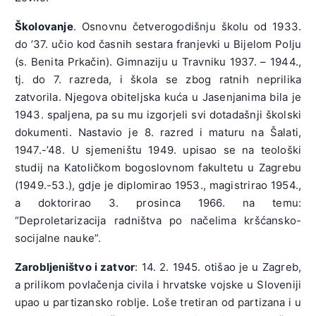
Školovanje
. Osnovnu četverogodišnju školu od 1933.
do ’37. učio kod časnih sestara franjevki u Bijelom Polju
(s. Benita Prkačin). Gimnaziju u Travniku 1937. – 1944.,
tj. do 7. razreda, i škola se zbog ratnih neprilika
zatvorila. Njegova obiteljska kuća u Jasenjanima bila je
1943. spaljena, pa su mu izgorjeli svi dotadašnji školski
dokumenti. Nastavio je 8. razred i maturu na Šalati,
1947.-’48. U sjemeništu 1949. upisao se na teološki
studij na Katoličkom bogoslovnom fakultetu u Zagrebu
(1949.-53.), gdje je diplomirao 1953., magistrirao 1954.,
a doktorirao 3. prosinca 1966. na temu:
“Deproletarizacija radništva po načelima kršćansko-
socijalne nauke”.
Zarobljeništvo i zatvor
: 14. 2. 1945. otišao je u Zagreb,
a prilikom povlačenja civila i hrvatske vojske u Sloveniji
upao u partizansko roblje. Loše tretiran od partizana i u