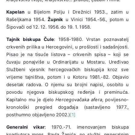
Kapelan
u Bijelom Polju i Drežnici 1953., zatim u
Rašeljkama 1954.
Župnik
u Vinici 1954.-56., potom u
Šipovači od 12. 12. 1956. do 19. 1. 1958.
Tajnik biskupa Čule
: 1958-1980. Vrstan poznavatelj
crkvenih prilika u Hercegovini, u prošlosti i sadašnjosti.
Pisao je na tisuće listova – crkvenih spisa – koji se
čuvaju ponajviše u Ordinarijatu u Mostaru. Uređivao
Službeni vjesnik hercegovačkih biskupija kroz sve
vrijeme tajništva, potom i u Kotoru 1981.-82. Objavio
desetak radova. O njemu su brojni napisi, osobito u
povodu njegova biskupskog ređenja i preminuća.
Kapitalno mu je djelo
Hercegovačaka afera
, povijesno-
kronološki pregled događaja (sastavljeno 1977.,
posthumno objavljeno 2002.)
[1]
Generalni vikar
: 1970.-71. imenovanjem biskupa
koadjutora mons. Pavla Žanića, po službi, generalnim