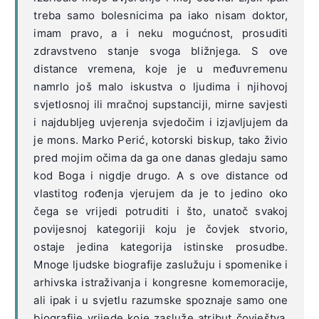
treba samo bolesnicima pa iako nisam doktor,
imam pravo, a i neku mogućnost, prosuditi
zdravstveno stanje svoga bližnjega. S ove
distance vremena, koje je u međuvremenu
namrlo još malo iskustva o ljudima i njihovoj
svjetlosnoj ili mračnoj supstanciji, mirne savjesti
i najdubljeg uvjerenja svjedočim i izjavljujem da
je mons. Marko Perić, kotorski biskup, tako živio
pred mojim očima da ga one danas gledaju samo
kod Boga i nigdje drugo. A s ove distance od
vlastitog rođenja vjerujem da je to jedino oko
čega se vrijedi potruditi i što, unatoč svakoj
povijesnoj kategoriji koju je čovjek stvorio,
ostaje jedina kategorija istinske prosudbe.
Mnoge ljudske biografije zaslužuju i spomenike i
arhivska istraživanja i kongresne komemoracije,
ali ipak i u svjetlu razumske spoznaje samo one
biografije vrijede koje zasluže atribut čovještva.