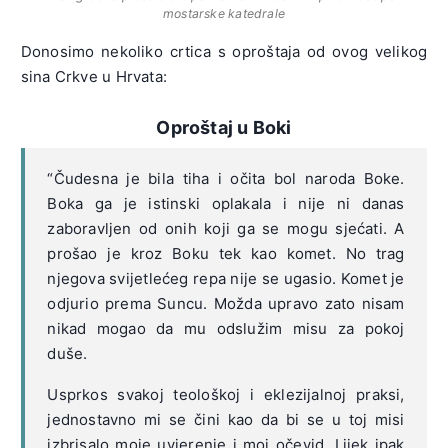
mostarske katedrale
Donosimo nekoliko crtica s oproštaja od ovog velikog
sina Crkve u Hrvata:
Oproštaj u Boki
“Čudesna je bila tiha i očita bol naroda Boke.
Boka ga je istinski oplakala i nije ni danas
zaboravljen od onih koji ga se mogu sjećati. A
prošao je kroz Boku tek kao komet. No trag
njegova svijetlećeg repa nije se ugasio. Komet je
odjurio prema Suncu. Možda upravo zato nisam
nikad mogao da mu odslužim misu za pokoj
duše.
Usprkos svakoj teološkoj i eklezijalnoj praksi,
jednostavno mi se čini kao da bi se u toj misi
izbrisalo moje uvjerenje i moj očevid. Lijek ipak