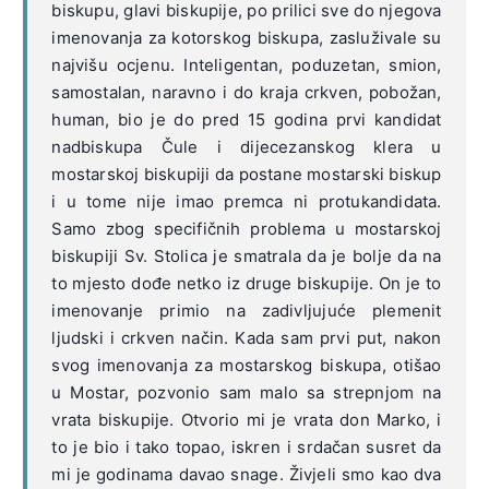
biskupu, glavi biskupije, po prilici sve do njegova
imenovanja za kotorskog biskupa, zasluživale su
najvišu ocjenu. Inteligentan, poduzetan, smion,
samostalan, naravno i do kraja crkven, pobožan,
human, bio je do pred 15 godina prvi kandidat
nadbiskupa Čule i dijecezanskog klera u
mostarskoj biskupiji da postane mostarski biskup
i u tome nije imao premca ni protukandidata.
Samo zbog specifičnih problema u mostarskoj
biskupiji Sv. Stolica je smatrala da je bolje da na
to mjesto dođe netko iz druge biskupije. On je to
imenovanje primio na zadivljujuće plemenit
ljudski i crkven način. Kada sam prvi put, nakon
svog imenovanja za mostarskog biskupa, otišao
u Mostar, pozvonio sam malo sa strepnjom na
vrata biskupije. Otvorio mi je vrata don Marko, i
to je bio i tako topao, iskren i srdačan susret da
mi je godinama davao snage. Živjeli smo kao dva