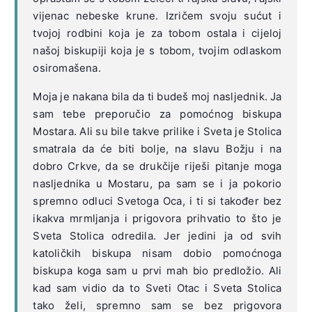
vijenac nebeske krune. Izričem svoju sućut i
tvojoj rodbini koja je za tobom ostala i cijeloj
našoj biskupiji koja je s tobom, tvojim odlaskom
osiromašena.
Moja je nakana bila da ti budeš moj nasljednik. Ja
sam tebe preporučio za pomoćnog biskupa
Mostara. Ali su bile takve prilike i Sveta je Stolica
smatrala da će biti bolje, na slavu Božju i na
dobro Crkve, da se drukčije riješi pitanje moga
nasljednika u Mostaru, pa sam se i ja pokorio
spremno odluci Svetoga Oca, i ti si također bez
ikakva mrmljanja i prigovora prihvatio to što je
Sveta Stolica odredila. Jer jedini ja od svih
katoličkih biskupa nisam dobio pomoćnoga
biskupa koga sam u prvi mah bio predložio. Ali
kad sam vidio da to Sveti Otac i Sveta Stolica
tako želi, spremno sam se bez prigovora