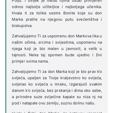
Polju. I uvijek je među njima ostao primjeren
odnos najbolje učiteljice i najboljega učenika.
Hvala ti za tolike sestre Bonite koje su don
Marka pratile na njegovu putu svećeništva i
biskupstva.
Zahvaljujemo Ti za uspomenu don Markova lika u
našim očima, srcima i svijestima, uspomenu na
njega koji je bio malen u javnosti, a velik u
tajnosti. Neka taj spomen bude ujedno i živi
primjer svima nama.
Zahvaljujemo Ti za don Marka koji je bio prav k’o
svijeća, upaljen za Tvoje kraljevstvo ko svijeća,
svijetao ko svijeća u mraku, izgarajući svakim
danom k’o svijeća, bez prskanja i dima oko sebe,
a prirodne suze svijećine kapale su niza nj na
pod i natapale ovu zemlju, suznu dolinu našu.