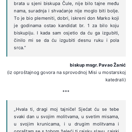
brata u sjeni biskupa Čule, nije bilo tajne među
nama, suradnja i shvaćanje nije moglo biti bolje.
To je bio plemeniti, dobri, iskreni don Marko koji
je godinama ostao kandidat br. 1 za bilo koju
biskupiju. I kada sam osjetio da ću ga izgubiti,
činilo mi se da ću izgubiti desnu ruku i pola
srca.“
biskup msgr. Pavao Žanić
(iz oproštajnog govora na sprovodnoj Misi u mostarskoj
katedrali)
***
„Hvala ti, dragi moj tajniče! Sjećat ću se tebe
svaki dan u svojim molitvama, u svetim misama,
u svojim krunicama, i u drugim molitvama i
opraštam se s tobom želeći ti rajsku slavu, rajski