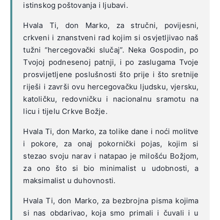
istinskog poštovanja i ljubavi.
Hvala Ti, don Marko, za stručni, povijesni,
crkveni i znanstveni rad kojim si osvjetljivao naš
tužni “hercegovački slučaj”. Neka Gospodin, po
Tvojoj podnesenoj patnji, i po zaslugama Tvoje
prosvijetljene poslušnosti što prije i što sretnije
riješi i završi ovu hercegovačku ljudsku, vjersku,
katoličku, redovničku i nacionalnu sramotu na
licu i tijelu Crkve Božje.
Hvala Ti, don Marko, za tolike dane i noći molitve
i pokore, za onaj pokornički pojas, kojim si
stezao svoju narav i natapao je milošću Božjom,
za ono što si bio minimalist u udobnosti, a
maksimalist u duhovnosti.
Hvala Ti, don Marko, za bezbrojna pisma kojima
si nas obdarivao, koja smo primali i čuvali i u