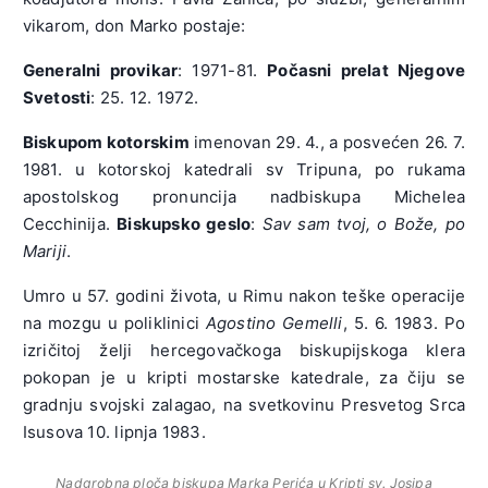
vikarom, don Marko postaje:
Generalni provikar
: 1971-81.
Počasni prelat Njegove
Svetosti
: 25. 12. 1972.
Biskupom kotorskim
imenovan 29. 4., a posvećen 26. 7.
1981. u kotorskoj katedrali sv Tripuna, po rukama
apostolskog pronuncija nadbiskupa Michelea
Cecchinija.
Biskupsko geslo
:
Sav sam tvoj, o Bože, po
Mariji
.
Umro u 57. godini života, u Rimu nakon teške operacije
na mozgu u poliklinici
Agostino Gemelli
, 5. 6. 1983. Po
izričitoj želji hercegovačkoga biskupijskoga klera
pokopan je u kripti mostarske katedrale, za čiju se
gradnju svojski zalagao, na svetkovinu Presvetog Srca
Isusova 10. lipnja 1983.
Nadgrobna ploča biskupa Marka Perića u Kripti sv. Josipa