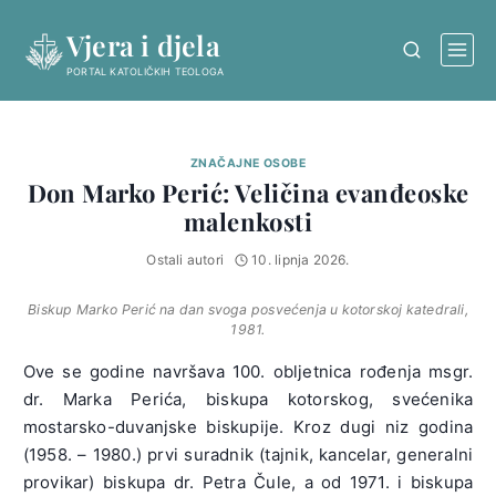
Skip
Vjera i djela
to
content
PORTAL KATOLIČKIH TEOLOGA
ZNAČAJNE OSOBE
Don Marko Perić: Veličina evanđeoske
malenkosti
Ostali autori
10. lipnja 2026.
Biskup Marko Perić na dan svoga posvećenja u kotorskoj katedrali,
1981.
Ove se godine navršava 100. obljetnica rođenja msgr.
dr. Marka Perića, biskupa kotorskog, svećenika
mostarsko-duvanjske biskupije. Kroz dugi niz godina
(1958. – 1980.) prvi suradnik (tajnik, kancelar, generalni
provikar) biskupa dr. Petra Čule, a od 1971. i biskupa