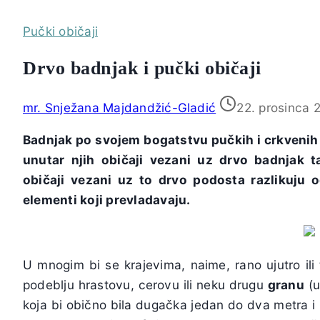
Pučki običaji
Drvo badnjak i pučki običaji
mr. Snježana Majdandžić-Gladić
22. prosinca 
Badnjak po svojem bogatstvu pučkih i crkvenih
unutar njih običaji vezani uz drvo badnjak t
običaji vezani uz to drvo podosta razlikuju o
elementi koji prevladavaju.
U mnogim bi se krajevima, naime, rano ujutro ili
podeblju hrastovu, cerovu ili neku drugu
granu
(u
koja bi obično bila dugačka jedan do dva metra i 