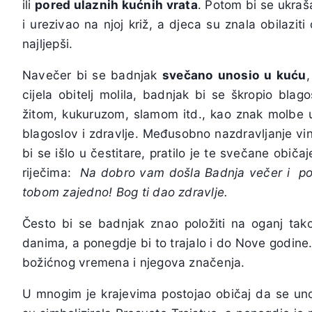
ili
pored ulaznih kućnih vrata
. Potom bi se ukraš
i urezivao na njoj križ, a djeca su znala obilaziti
najljepši.
Navečer bi se badnjak
svečano unosio u kuću
,
cijela obitelj molila, badnjak bi se škropio bl
žitom, kukuruzom, slamom itd., kao znak molbe 
blagoslov i zdravlje. Međusobno nazdravljanje vi
bi se išlo u čestitare, pratilo je te svečane običaj
riječima:
Na dobro vam došla Badnja večer i po
tobom zajedno! Bog ti dao zdravlje.
Često bi se badnjak znao položiti na oganj t
danima, a ponegdje bi to trajalo i do Nove godine. 
božićnog vremena i njegova značenja.
U mnogim je krajevima postojao običaj da se un