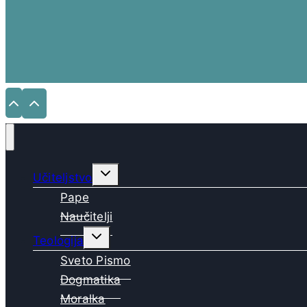
Toggle
Učiteljstvo
child
menu
Pape
Naučitelji
Toggle
Teologija
child
menu
Sveto Pismo
Dogmatika
Moralka