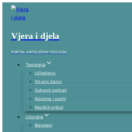
Skip
to
content
Vjera i djela
PORTAL KATOLIČKIH TEOLOGA
Teologija
Učiteljstvo
Stručni članci
Duhovni poticaji
Kolumne i osvrti
Različiti prilozi
Liturgija
Blagdani