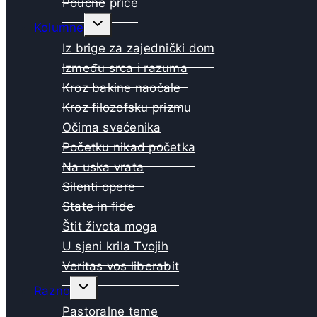
Poučne priče
Toggle
Kolumne
child
menu
Iz brige za zajednički dom
Između srca i razuma
Kroz bakine naočale
Kroz filozofsku prizmu
Očima svećenika
Početku nikad početka
Na uska vrata
Silenti opere
State in fide
Štit života moga
U sjeni krila Tvojih
Veritas vos liberabit
Toggle
Razno
child
menu
Pastoralne teme