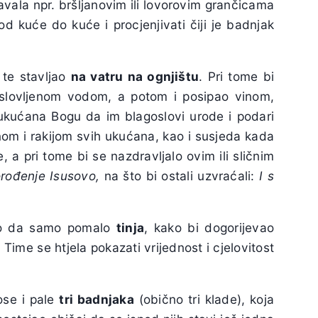
avala npr. bršljanovim ili lovorovim grančicama
 od kuće do kuće i procjenjivati čiji je badnjak
 te stavljao
na vatru na ognjištu
. Pri tome bi
agoslovljenom vodom, a potom i posipao vinom,
ukućana Bogu da im blagoslovi urode i podari
nom i rakijom svih ukućana, kao i susjeda kada
e, a pri tome bi se nazdravljalo ovim ili sličnim
rođenje Isusovo,
na što bi ostali uzvraćali:
I s
ako da samo pomalo
tinja
, kako bi dogorijevao
Time se htjela pokazati vrijednost i cjelovitost
ose i pale
tri badnjaka
(obično tri klade), koja