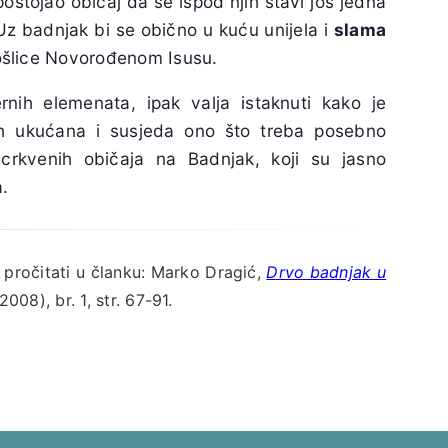
postojao običaj da se ispod njih stavi još jedna
 Uz badnjak bi se obično u kuću unijela i
slama
došlice Novorođenom Isusu.
rnih elemenata, ipak valja istaknuti kako je
ih ukućana i susjeda ono što treba posebno
 crkvenih običaja na Badnjak, koji su jasno
.
pročitati u članku: Marko Dragić,
Drvo badnjak u
008), br. 1, str. 67-91.