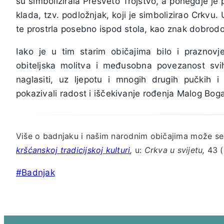
su simbolizirala Presveto Trojstvo, a ponegdje je 
klada, tzv. podložnjak, koji je simbolizirao Crkvu.
te prostrla posebno ispod stola, kao znak dobro
Iako je u tim starim običajima bilo i praznovje
obiteljska molitva i međusobna povezanost sv
naglasiti, uz ljepotu i mnogih drugih pučkih i
pokazivali radost i iščekivanje rođenja Malog Boga
Više o badnjaku i našim narodnim običajima može se 
kršćanskoj tradicijskoj kulturi
,
u:
Crkva u svijetu,
43 (2
Post
#
Badnjak
Tags: