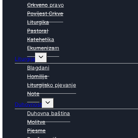
Crkveno pravo
Povijest Crkve
Liturgika
Pastoral
Katehetika
Ekumenizam
Toggle
Liturgija
child
menu
Blagdani
Homilije
Liturgijsko pjevanje
Note
Toggle
Duhovnost
child
menu
Duhovna baština
Molitve
Pjesme