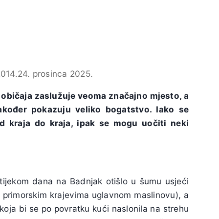
2014.
24. prosinca 2025.
 običaja zaslužuje veoma značajno mjesto, a
akođer pokazuju veliko bogatstvo. Iako se
d kraja do kraja, ipak se mogu uočiti neki
 tijekom dana na Badnjak otišlo u šumu usjeći
 primorskim krajevima uglavnom maslinovu), a
koja bi se po povratku kući naslonila na strehu