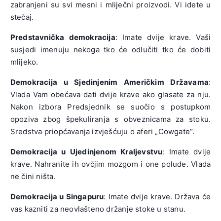
zabranjeni su svi mesni i mliječni proizvodi. Vi idete u
stečaj.
Predstavnička demokracija
: Imate dvije krave. Vaši
susjedi imenuju nekoga tko će odlučiti tko će dobiti
mlijeko.
Demokracija u Sjedinjenim Američkim Državama
:
Vlada Vam obećava dati dvije krave ako glasate za nju.
Nakon izbora Predsjednik se suočio s postupkom
opoziva zbog špekuliranja s obveznicama za stoku.
Sredstva priopćavanja izvješćuju o aferi „Cowgate“.
Demokracija u Ujedinjenom Kraljevstvu
: Imate dvije
krave. Nahranite ih ovčjim mozgom i one polude. Vlada
ne čini ništa.
Demokracija u Singapuru
: Imate dvije krave. Država će
vas kazniti za neovlašteno držanje stoke u stanu.