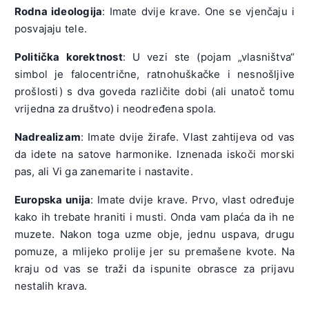
Rodna ideologija
: Imate dvije krave. One se vjenčaju i
posvajaju tele.
Politička korektnost
: U vezi ste (pojam „vlasništva“
simbol je falocentrične, ratnohuškačke i nesnošljive
prošlosti) s dva goveda različite dobi (ali unatoč tomu
vrijedna za društvo) i neodređena spola.
Nadrealizam
: Imate dvije žirafe. Vlast zahtijeva od vas
da idete na satove harmonike. Iznenada iskoči morski
pas, ali Vi ga zanemarite i nastavite.
Europska unija
: Imate dvije krave. Prvo, vlast određuje
kako ih trebate hraniti i musti. Onda vam plaća da ih ne
muzete. Nakon toga uzme obje, jednu uspava, drugu
pomuze, a mlijeko prolije jer su premašene kvote. Na
kraju od vas se traži da ispunite obrasce za prijavu
nestalih krava.