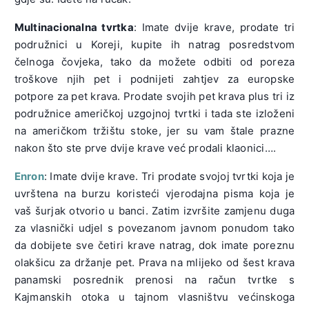
Multinacionalna tvrtka
: Imate dvije krave, prodate tri
podružnici u Koreji, kupite ih natrag posredstvom
čelnoga čovjeka, tako da možete odbiti od poreza
troškove njih pet i podnijeti zahtjev za europske
potpore za pet krava. Prodate svojih pet krava plus tri iz
podružnice američkoj uzgojnoj tvrtki i tada ste izloženi
na američkom tržištu stoke, jer su vam štale prazne
nakon što ste prve dvije krave već prodali klaonici….
Enron
: Imate dvije krave. Tri prodate svojoj tvrtki koja je
uvrštena na burzu koristeći vjerodajna pisma koja je
vaš šurjak otvorio u banci. Zatim izvršite zamjenu duga
za vlasnički udjel s povezanom javnom ponudom tako
da dobijete sve četiri krave natrag, dok imate poreznu
olakšicu za držanje pet. Prava na mlijeko od šest krava
panamski posrednik prenosi na račun tvrtke s
Kajmanskih otoka u tajnom vlasništvu većinskoga