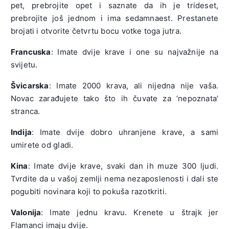
pet, prebrojite opet i saznate da ih je trideset,
prebrojite još jednom i ima sedamnaest. Prestanete
brojati i otvorite četvrtu bocu votke toga jutra.
Francuska
: Imate dvije krave i one su najvažnije na
svijetu.
Švicarska
: Imate 2000 krava, ali nijedna nije vaša.
Novac zarađujete tako što ih čuvate za ‘nepoznata’
stranca.
Indija
: Imate dvije dobro uhranjene krave, a sami
umirete od gladi.
Kina
: Imate dvije krave, svaki dan ih muze 300 ljudi.
Tvrdite da u vašoj zemlji nema nezaposlenosti i dali ste
pogubiti novinara koji to pokuša razotkriti.
Valonija
: Imate jednu kravu. Krenete u štrajk jer
Flamanci imaju dvije.