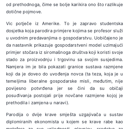
od prethodnoga, čime se bolje karikira ono što razlikuje
dotične pojmove.
Vic potječe iz Amerike. To je zapravo studentska
dosjetka koja parodira primjere kojima se profesor služi
u uvodnim predavanjima o gospodarstvu. Uobičajeno je
da nastavnik prikazuje gospodarstveni model uzimajući
primjer stočara iz siromašnoga društva koji koristi svoje
stado za proizvodnju i trgovinu sa svojim susjedima.
Namjera im je bila pokazati granice sustava razmjene
koji da je doveo do uvođenja novca (ta teza, koja je u
temeljima liberalne gospodarske misli, međutim, nije
povijesno potvrđena jer se čini da su običaji
posuđivanja postojali prije novčane razmjene kojoj je
prethodila i zamjena u naravi).
Parodija o dvije krave smješta uzgajivača u sustav
diplomiranih ekonomista u kojem se krave rabe kao
metafora za sve vrijednosti, glavnicu, sredstva za