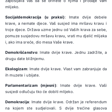
zapošljava Vas da se brinete o njima i prodaje vam
mlijeko.
Socijaldemokracija (u praksi)
: Imate dvije debele
krave, a nemate djece. Vaš susjed ima mršavu kravu i
troje djece. Država uzme jednu od Vaših krava za sebe,
pomuze susjedovu mršavu kravu, vrati mu djelić mlijeka
i, ako ima sreće, dio mesa Vaše krave.
Demokršćanstvo
: Imate dvije krave. Jednu zadržite, a
drugu date bližnjemu.
Ekologizam
: Imate dvije krave. Vlast vam zabranjuje da
ih muzete i ubijate.
Parlamentarizam (mjesni)
: Imate dvije krave. Vaši
susjedi odlučuju tko će dobiti mlijeko.
Demokracija
: Imate dvije krave. Održan je referendum
na kojem ste sudjelovali. S dvije trećine glasova