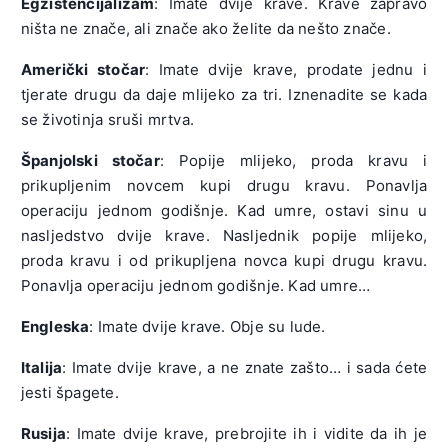
Egzistencijalizam
: Imate dvije krave. Krave zapravo
ništa ne znače, ali znače ako želite da nešto znače.
Američki stočar
: Imate dvije krave, prodate jednu i
tjerate drugu da daje mlijeko za tri. Iznenadite se kada
se životinja sruši mrtva.
Španjolski stočar
: Popije mlijeko, proda kravu i
prikupljenim novcem kupi drugu kravu. Ponavlja
operaciju jednom godišnje. Kad umre, ostavi sinu u
nasljedstvo dvije krave. Nasljednik popije mlijeko,
proda kravu i od prikupljena novca kupi drugu kravu.
Ponavlja operaciju jednom godišnje. Kad umre…
Engleska
: Imate dvije krave. Obje su lude.
Italija
: Imate dvije krave, a ne znate zašto… i sada ćete
jesti špagete.
Rusija
: Imate dvije krave, prebrojite ih i vidite da ih je