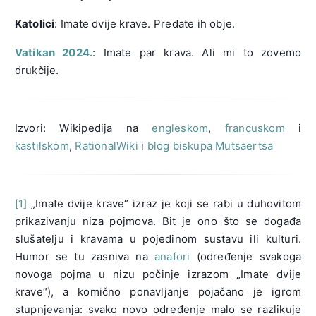
Katolici
: Imate dvije krave. Predate ih obje.
Vatikan 2024.
: Imate par krava. Ali mi to zovemo
drukčije.
Izvori: Wikipedija na
engleskom
,
francuskom
i
kastilskom
,
RationalWiki
i
blog biskupa Mutsaertsa
[1]
„Imate dvije krave“ izraz je koji se rabi u duhovitom
prikazivanju niza pojmova. Bit je ono što se događa
slušatelju i kravama u pojedinom sustavu ili kulturi.
Humor se tu zasniva na
anafori
(određenje svakoga
novoga pojma u nizu počinje izrazom „Imate dvije
krave“), a komično ponavljanje pojačano je igrom
stupnjevanja: svako novo određenje malo se razlikuje