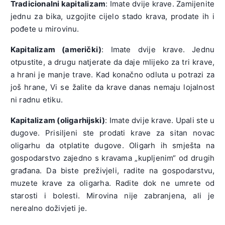
Tradicionalni kapitalizam
: Imate dvije krave. Zamijenite
jednu za bika, uzgojite cijelo stado krava, prodate ih i
pođete u mirovinu.
Kapitalizam (američki)
: Imate dvije krave. Jednu
otpustite, a drugu natjerate da daje mlijeko za tri krave,
a hrani je manje trave. Kad konačno odluta u potrazi za
još hrane, Vi se žalite da krave danas nemaju lojalnost
ni radnu etiku.
Kapitalizam (oligarhijski)
: Imate dvije krave. Upali ste u
dugove. Prisiljeni ste prodati krave za sitan novac
oligarhu da otplatite dugove. Oligarh ih smješta na
gospodarstvo zajedno s kravama „kupljenim“ od drugih
građana. Da biste preživjeli, radite na gospodarstvu,
muzete krave za oligarha. Radite dok ne umrete od
starosti i bolesti. Mirovina nije zabranjena, ali je
nerealno doživjeti je.