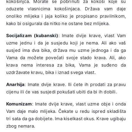
kokošinjca. Morate se pobrinuti za kokoši koje su
oduzete vlasnicima kokošinjaca. Država vam daje
onoliko mlijeka i jaja koliko je propisano pravilnikom,
kako bi osigurala da nitko ne ostane bez mlijeka.
Socijalizam (kubanski)
: Imate dvije krave, vlast Vam
uzme jednu i da je susjedu koji je nema. Ali ako vaš
susjed ima dva bika, država mu uzme jednoga i da ga
Vama da možete povećati svoje stado krava. Ali, ako
krava nema interesa za bika, Vama je suđeno da
uzdržavate kravu, bika i iznad svega vlast.
Anarhija
: Imate dvije krave. Ili ćete ih prodati za pravu
cijenu ili će vas susjedi pokušati ubiti da bi ih dobili.
Komunizam
: Imate dvije krave, vlast uzme obje i onda
Vam daje malo mlijeka. Čekate u redu ispred skladišta
tri sata da ga dobijete. Ima kiselkast okus. Krave ugibaju
zbog nemara.