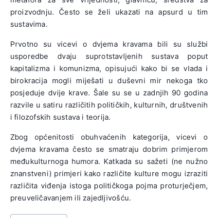
proizvodnju. Često se želi ukazati na apsurd u tim
sustavima.
Prvotno su vicevi o dvjema kravama bili su službi
usporedbe dvaju suprotstavljenih sustava poput
kapitalizma i komunizma, opisujući kako bi se vlada i
birokracija mogli miješati u duševni mir nekoga tko
posjeduje dvije krave. Šale su se u zadnjih 90 godina
razvile u satiru različitih političkih, kulturnih, društvenih
i filozofskih sustava i teorija.
Zbog općenitosti obuhvaćenih kategorija, vicevi o
dvjema kravama često se smatraju dobrim primjerom
međukulturnoga humora. Katkada su sažeti (ne nužno
znanstveni) primjeri kako različite kulture mogu izraziti
različita viđenja istoga političkoga pojma proturječjem,
preuveličavanjem ili zajedljivošću.
Post