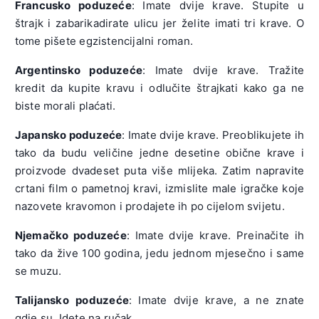
Francusko poduzeće
: Imate dvije krave. Stupite u
štrajk i zabarikadirate ulicu jer želite imati tri krave. O
tome pišete egzistencijalni roman.
Argentinsko poduzeće
: Imate dvije krave. Tražite
kredit da kupite kravu i odlučite štrajkati kako ga ne
biste morali plaćati.
Japansko poduzeće
: Imate dvije krave. Preoblikujete ih
tako da budu veličine jedne desetine obične krave i
proizvode dvadeset puta više mlijeka. Zatim napravite
crtani film o pametnoj kravi, izmislite male igračke koje
nazovete kravomon i prodajete ih po cijelom svijetu.
Njemačko poduzeće
: Imate dvije krave. Preinačite ih
tako da žive 100 godina, jedu jednom mjesečno i same
se muzu.
Talijansko
poduzeće
: Imate dvije krave, a ne znate
gdje su. Idete na ručak.