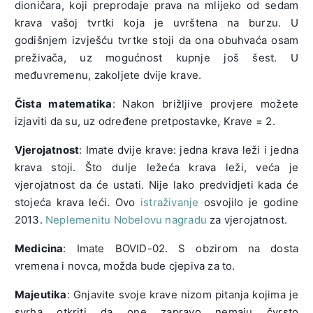
dioničara, koji preprodaje prava na mlijeko od sedam
krava vašoj tvrtki koja je uvrštena na burzu. U
godišnjem izvješću tvrtke stoji da ona obuhvaća osam
preživača, uz mogućnost kupnje još šest. U
međuvremenu, zakoljete dvije krave.
Čista matematika
: Nakon brižljive provjere možete
izjaviti da su, uz određene pretpostavke, Krave = 2.
Vjerojatnost
: Imate dvije krave: jedna krava leži i jedna
krava stoji. Što dulje ležeća krava leži, veća je
vjerojatnost da će ustati. Nije lako predvidjeti kada će
stojeća krava leći. Ovo
istraživanje
osvojilo je godine
2013.
Neplemenitu Nobelovu nagradu
za vjerojatnost.
Medicina
: Imate BOVID-02. S obzirom na dosta
vremena i novca, možda bude cjepiva za to.
Majeutika
: Gnjavite svoje krave nizom pitanja kojima je
svrha otkriti da one zapravo nemaju čvrsto