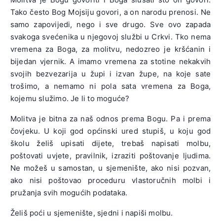
Tako često Bog Mojsiju govori, a on narodu prenosi. Ne
samo zapovijedi, nego i sve drugo. Sve ovo zapada
svakoga svećenika u njegovoj službi u Crkvi. Tko nema
vremena za Boga, za molitvu, nedozreo je kršćanin i
bijedan vjernik. A imamo vremena za stotine nekakvih
svojih bezvezarija u župi i izvan župe, na koje sate
trošimo, a nemamo ni pola sata vremena za Boga,
kojemu služimo. Je li to moguće?
Molitva je bitna za naš odnos prema Bogu. Pa i prema
čovjeku. U koji god općinski ured stupiš, u koju god
školu želiš upisati dijete, trebaš napisati molbu,
poštovati uvjete, pravilnik, izraziti poštovanje ljudima.
Ne možeš u samostan, u sjemenište, ako nisi pozvan,
ako nisi poštovao proceduru vlastoručnih molbi i
pružanja svih mogućih podataka.
Želiš poći u sjemenište, sjedni i napiši molbu.