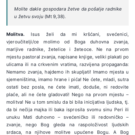
Molite dakle gospodara žetve da pošalje radnike
u žetvu svoju
(Mt 9,38).
Molitva.
Isus želi da mi kršćani, svećenici,
vjeroučitelji/ce molimo od Boga duhovna zvanja,
marljive radnike, žetelice i žeteoce. Ne na prvom
mjestu pastoral zvanja, napisane knjige, veliki plakati po
ulicama ili na crkvenim vratima, razvijena propaganda:
Nemamo zvanja, hajdemo ih skupljati! Imamo mjesta u
sjemeništima, imamo hrane i pića! Ne ćete, mladi, sutra
ostati bez posla, ne ćete imati, doduše, ni redovite
plaće, ali ne ćete gladovati! Nego na prvom mjestu –
molitva! Ne u tom smislu da bi bila inicijativa ljudska, tj.
da bi nečija majka ili baka isprosila svomu sinu Peri ili
unuku Mati duhovno – svećeničko ili redovničko –
zvanje, nego Bog gleda na raspoloživost ljudskih
srdaca, na njihove molitve upućene Bogu. A Bog