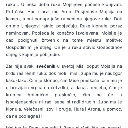
ruku… U neka doba ruke Mojsijeve počeše klonjivati.
Pritrčaše Hur i brat mu Aron. Posjedoše Mojsija na
kamen, a oni podupriješe ramenima njegove ruke. Dok
on moli, njegovi ratnici pobjeđuju. Ruke klonule, poraz
neminovan. Pobjeda je konačno izvojevana. Mojsije je
dao podignuti žrtvenik na tome mjestu molitve:
Gospodin mi je stijeg. On je u ruku stavio Gospodinov
stijeg s kojim je pobijedio.
Zar nije svaki
svećenik
u svetoj Misi poput Mojsija na
brdu raširenih ruku: dok moli i misi, župa mu je nauzgor
kako-tako. Čim je klonuo, čim Mise preskače, čim mu je
u brevijaru vrpca na četvrtku, a danas nedjelja, čim je
krunicu hotimično preskočio, čim ne će u
ispovjedaonicu ni radi sebe ni radi drugih, župa mu je
klonula. Velečasni, zovi i druge, Hura i Arona, u pomoć,
da ne podlegneš!
Molitva je Bogu govoriti i Boga slušati što on govori.