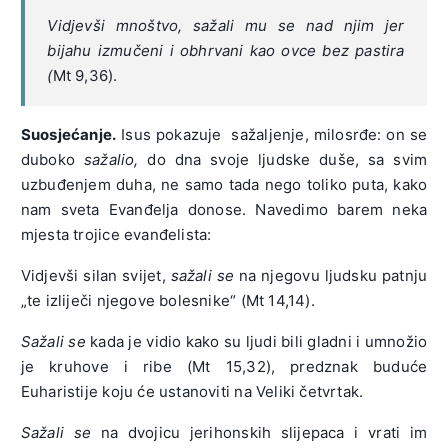
Vidjevši mnoštvo, sažali mu se nad njim jer
bijahu izmučeni i obhrvani kao ovce bez pastira
(
Mt 9,36).
Suosjećanje.
Isus pokazuje sažaljenje, milosrđe: on se
duboko
sažalio,
do dna svoje ljudske duše, sa svim
uzbuđenjem duha, ne samo tada nego toliko puta, kako
nam sveta Evanđelja donose. Navedimo barem neka
mjesta trojice evanđelista:
Vidjevši silan svijet,
sažali se
na njegovu ljudsku patnju
„te izliječi njegove bolesnike“ (Mt 14,14).
Sažali se
kada je vidio kako su ljudi bili gladni i umnožio
je kruhove i ribe (Mt 15,32), predznak buduće
Euharistije koju će ustanoviti na Veliki četvrtak.
Sažali se
na dvojicu jerihonskih slijepaca i vrati im