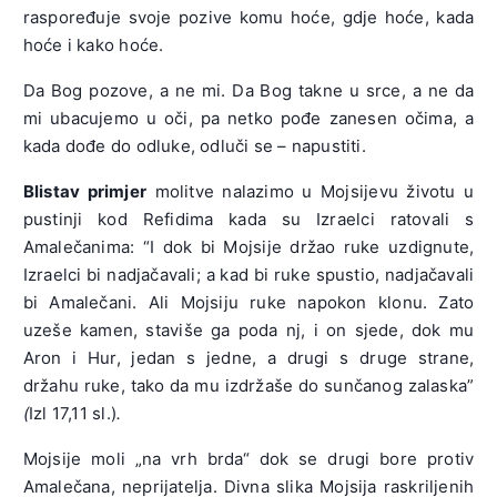
raspoređuje svoje pozive komu hoće, gdje hoće, kada
hoće i kako hoće.
Da Bog pozove, a ne mi. Da Bog takne u srce, a ne da
mi ubacujemo u oči, pa netko pođe zanesen očima, a
kada dođe do odluke, odluči se – napustiti.
Blistav primjer
molitve nalazimo u Mojsijevu životu u
pustinji kod Refidima kada su Izraelci ratovali s
Amalečanima: “I dok bi Mojsije držao ruke uzdignute,
Izraelci bi nadjačavali; a kad bi ruke spustio, nadjačavali
bi Amalečani. Ali Mojsiju ruke napokon klonu. Zato
uzeše kamen, staviše ga poda nj, i on sjede, dok mu
Aron i Hur, jedan s jedne, a drugi s druge strane,
držahu ruke, tako da mu izdržaše do sunčanog zalaska”
(
Izl 17,11 sl.)
.
Mojsije moli „na vrh brda“ dok se drugi bore protiv
Amalečana, neprijatelja. Divna slika Mojsija raskriljenih