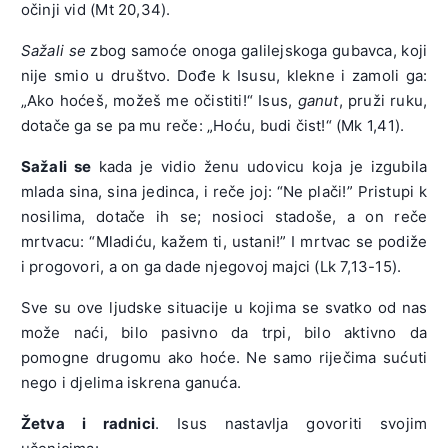
očinji vid (Mt 20,34).
Sažali se
zbog samoće onoga galilejskoga gubavca, koji
nije smio u društvo. Dođe k Isusu, klekne i zamoli ga:
„Ako hoćeš, možeš me očistiti!“ Isus,
ganut
, pruži ruku,
dotače ga se pa mu reče: „Hoću, budi čist!“ (Mk 1,41).
Sažali se
kada je vidio ženu udovicu koja je izgubila
mlada sina, sina jedinca, i reče joj: “Ne plači!” Pristupi k
nosilima, dotače ih se; nosioci stadoše, a on reče
mrtvacu: “Mladiću, kažem ti, ustani!” I mrtvac se podiže
i progovori, a on ga dade njegovoj majci (Lk 7,13-15).
Sve su ove ljudske situacije u kojima se svatko od nas
može naći, bilo pasivno da trpi, bilo aktivno da
pomogne drugomu ako hoće. Ne samo riječima sućuti
nego i djelima iskrena ganuća.
Žetva i radnici
. Isus nastavlja govoriti svojim