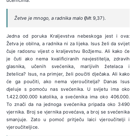
učenicima:
Žetve je mnogo, a radnika malo
(
Mt 9,37).
Jedna od poruka Kraljevstva nebeskoga jest i ova:
Žetva je obilna, a radnika ni za lijeka. Isus želi da svijet
čuje radosnu vijest o kraljevstvu Božjemu. Ali kako će
je čuti ako nema kvalificiranih navjestitelja, zdravih
glasnika, učenih svećenika, marljivih žetelaca i
žetelica? Isus, na primjer, želi poučiti dječaka. Ali kako
će ga poučiti, ako nema vjeroučitelja? Danas Isus
djeluje s pomoću nas svećenika. U svijetu ima oko
1.422.000.000 katolika, a svećenika ima oko 406.000.
To znači da na jednoga svećenika pripada oko 3490
vjernika. Broj se vjernika povećava, a broj se svećenika
smanjuje. Zato u pomoć pritječu laici vjeroučitelji i
vjeroučiteljice.