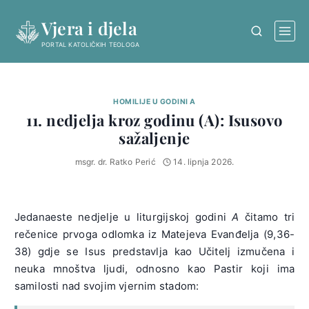
Skip
Vjera i djela
to
content
PORTAL KATOLIČKIH TEOLOGA
HOMILIJE U GODINI A
11. nedjelja kroz godinu (A): Isusovo
sažaljenje
msgr. dr. Ratko Perić
14. lipnja 2026.
Jedanaeste nedjelje u liturgijskoj godini
A
čitamo tri
rečenice prvoga odlomka iz Matejeva Evanđelja (9,36-
38) gdje se Isus predstavlja kao Učitelj izmučena i
neuka mnoštva ljudi, odnosno kao Pastir koji ima
samilosti nad svojim vjernim stadom: