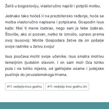
Želiš u bogosloviju, vlastoručno napiši i potpiši molbu.
Jednako tako hoćeš li na prezbitersko ređenje, hoće se
molba vlastoručno napisana i potpisana. Gospodin Isus
kaže: Nisi ti mene izabrao, nego sam ja tebe izabrao.
Štoviše, ako si pozvan, netko te izmolio, upravo prema
ovoj Isusovoj: Molite Gospodara žetve da on pošalje
svoje radnike u žetvu svoju!
Isus poučava moliti svoje učenike. Isus smatra molitvu
temeljnim ljudskim stavom. I on sam moli Oca toliko
puta i na toliko mjesta, od galilejske osame i judejske
pustinje do jeruzalemskoga Hrama.
Post
#
11. nedjelja kroz godinu
#
11. nedjelja kroz godinu (A)
Tags: