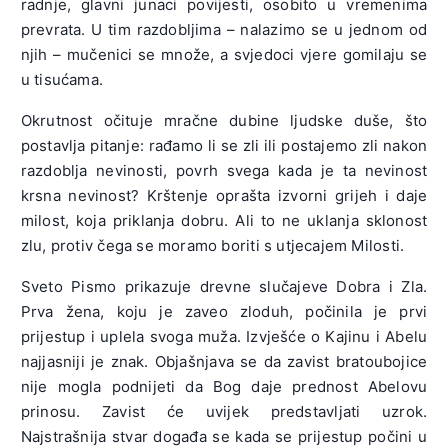
radnje, glavni junaci povijesti, osobito u vremenima
prevrata. U tim razdobljima – nalazimo se u jednom od
njih – mučenici se množe, a svjedoci vjere gomilaju se
u tisućama.
Okrutnost očituje mračne dubine ljudske duše, što
postavlja pitanje: rađamo li se zli ili postajemo zli nakon
razdoblja nevinosti, povrh svega kada je ta nevinost
krsna nevinost? Krštenje oprašta izvorni grijeh i daje
milost, koja priklanja dobru. Ali to ne uklanja sklonost
zlu, protiv čega se moramo boriti s utjecajem Milosti.
Sveto Pismo prikazuje drevne slučajeve Dobra i Zla.
Prva žena, koju je zaveo zloduh, počinila je prvi
prijestup i uplela svoga muža. Izvješće o Kajinu i Abelu
najjasniji je znak. Objašnjava se da zavist bratoubojice
nije mogla podnijeti da Bog daje prednost Abelovu
prinosu. Zavist će uvijek predstavljati uzrok.
Najstrašnija stvar događa se kada se prijestup počini u