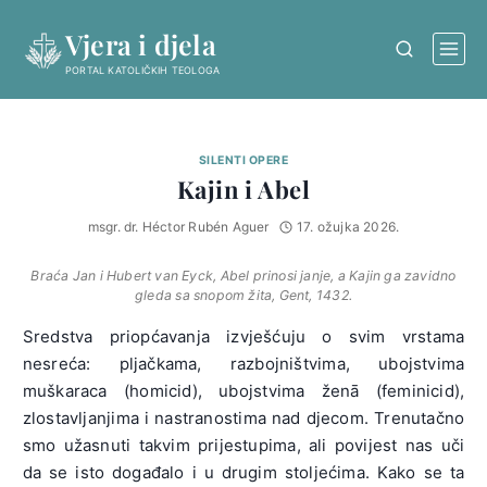
Skip
Vjera i djela
to
content
PORTAL KATOLIČKIH TEOLOGA
SILENTI OPERE
Kajin i Abel
msgr. dr. Héctor Rubén Aguer
17. ožujka 2026.
Braća Jan i Hubert van Eyck, Abel prinosi janje, a Kajin ga zavidno
gleda sa snopom žita, Gent, 1432.
Sredstva priopćavanja izvješćuju o svim vrstama
nesreća: pljačkama, razbojništvima, ubojstvima
muškaraca (homicid), ubojstvima ženā (feminicid),
zlostavljanjima i nastranostima nad djecom. Trenutačno
smo užasnuti takvim prijestupima, ali povijest nas uči
da se isto događalo i u drugim stoljećima. Kako se ta