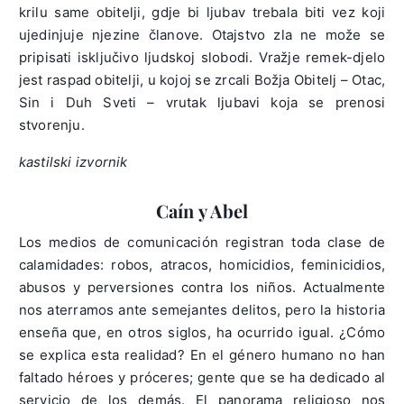
krilu same obitelji, gdje bi ljubav trebala biti vez koji
ujedinjuje njezine članove. Otajstvo zla ne može se
pripisati isključivo ljudskoj slobodi. Vražje remek-djelo
jest raspad obitelji, u kojoj se zrcali Božja Obitelj – Otac,
Sin i Duh Sveti – vrutak ljubavi koja se prenosi
stvorenju.
kastilski izvornik
Caín y Abel
Los medios de comunicación registran toda clase de
calamidades: robos, atracos, homicidios, feminicidios,
abusos y perversiones contra los niños. Actualmente
nos aterramos ante semejantes delitos, pero la historia
enseña que, en otros siglos, ha ocurrido igual. ¿Cómo
se explica esta realidad? En el género humano no han
faltado héroes y próceres; gente que se ha dedicado al
servicio de los demás. El panorama religioso nos