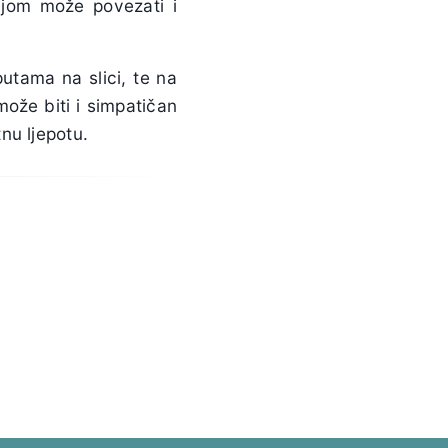
 njom može povezati i
uputama na slici, te na
može biti i simpatičan
nu ljepotu.