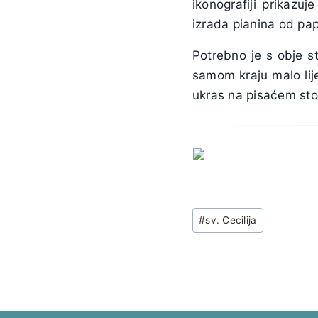
ikonografiji prikazu
izrada pianina od pap
Potrebno je s obje s
samom kraju malo lije
ukras na pisaćem sto
Post
#
sv. Cecilija
Tags: