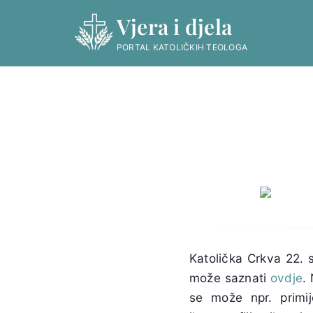
Skip
Vjera i djela
to
content
PORTAL KATOLIČKIH TEOLOGA
Katolička Crkva 22. s
može saznati
ovdje
.
se može npr. primij