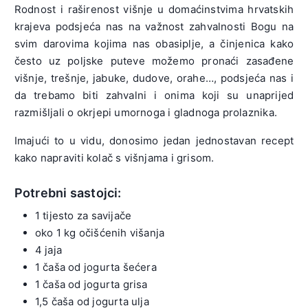
Rodnost i raširenost višnje u domaćinstvima hrvatskih
krajeva podsjeća nas na važnost zahvalnosti Bogu na
svim darovima kojima nas obasiplje, a činjenica kako
često uz poljske puteve možemo pronaći zasađene
višnje, trešnje, jabuke, dudove, orahe…, podsjeća nas i
da trebamo biti zahvalni i onima koji su unaprijed
razmišljali o okrjepi umornoga i gladnoga prolaznika.
Imajući to u vidu, donosimo jedan jednostavan recept
kako napraviti kolač s višnjama i grisom.
Potrebni sastojci:
1 tijesto za savijače
oko 1 kg očišćenih višanja
4 jaja
1 čaša od jogurta šećera
1 čaša od jogurta grisa
1,5 čaša od jogurta ulja