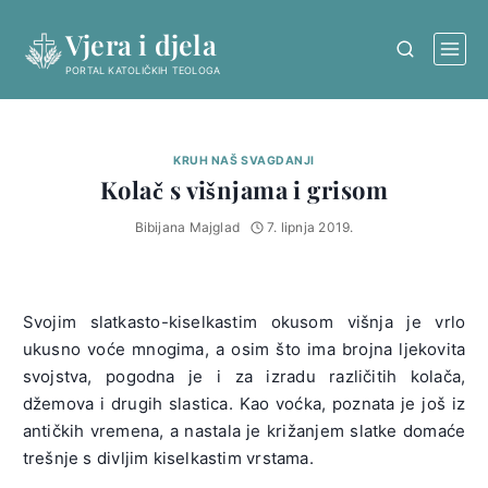
Skip
Vjera i djela
to
content
PORTAL KATOLIČKIH TEOLOGA
KRUH NAŠ SVAGDANJI
Kolač s višnjama i grisom
Bibijana Majglad
7. lipnja 2019.
Svojim slatkasto-kiselkastim okusom višnja je vrlo
ukusno voće mnogima, a osim što ima brojna ljekovita
svojstva, pogodna je i za izradu različitih kolača,
džemova i drugih slastica. Kao voćka, poznata je još iz
antičkih vremena, a nastala je križanjem slatke domaće
trešnje s divljim kiselkastim vrstama.