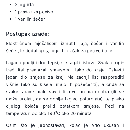
2 jogurta
1 prašak za pecivo
1 vanilin šećer
Postupak izrade:
Električnom mješalicom izmutiti jaja, šećer i vanilin
šećer, te dodati gris, jogurt, prašak za pecivo i ulje.
Lagano pouljiti dno tepsije i slagati listove. Svaki drugi-
treći list premazati smjesom i tako do kraja. Ostaviti
jedan dio smjese za kraj. Na zadnji list rasporediti
višnje (ako su kisele, malo ih pošećeriti), a onda sa
svake strane malo saviti listove prema unutra (ili se
može urolati, da se dobije izgled polurolata), te preko
cijelog kolača preliti ostatkom smjese. Peći na
0
temperaturi od oko 190
C oko 20 minuta.
Osim što je jednostavan, kolač je vrlo ukusan i