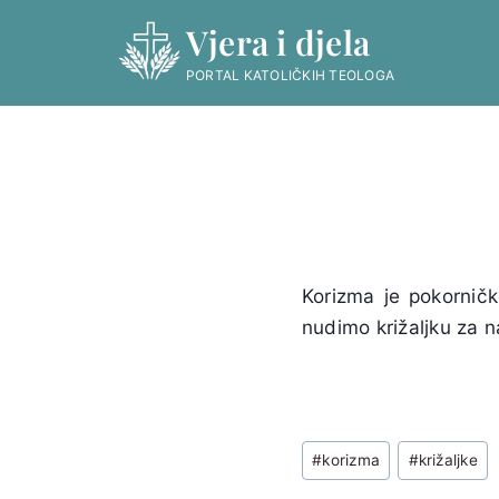
Skip
Vjera i djela
to
content
PORTAL KATOLIČKIH TEOLOGA
Korizma je pokornič
nudimo križaljku za 
Post
#
korizma
#
križaljke
Tags: