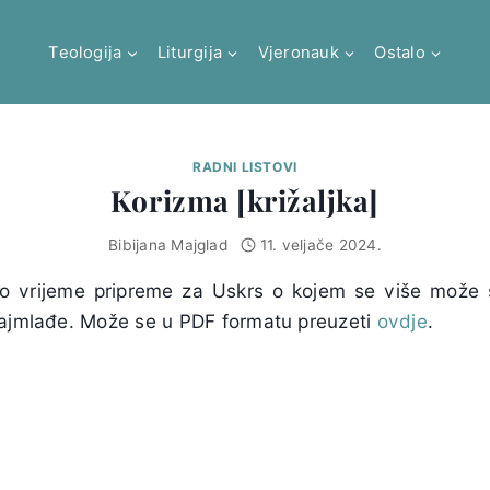
Teologija
Liturgija
Vjeronauk
Ostalo
RADNI LISTOVI
Korizma [križaljka]
Bibijana Majglad
11. veljače 2024.
ko vrijeme pripreme za Uskrs o kojem se više može
najmlađe. Može se u PDF formatu preuzeti
ovdje
.