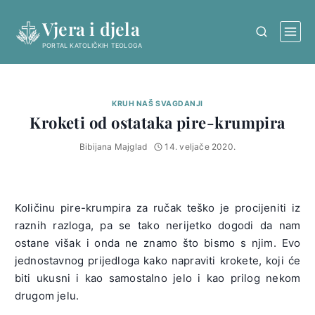
Skip
Vjera i djela
to
content
PORTAL KATOLIČKIH TEOLOGA
KRUH NAŠ SVAGDANJI
Kroketi od ostataka pire-krumpira
Bibijana Majglad
14. veljače 2020.
Količinu pire-krumpira za ručak teško je procijeniti iz
raznih razloga, pa se tako nerijetko dogodi da nam
ostane višak i onda ne znamo što bismo s njim. Evo
jednostavnog prijedloga kako napraviti krokete, koji će
biti ukusni i kao samostalno jelo i kao prilog nekom
drugom jelu.