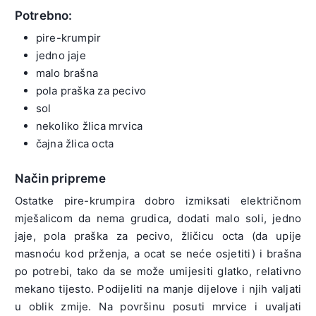
Potrebno:
pire-krumpir
jedno jaje
malo brašna
pola praška za pecivo
sol
nekoliko žlica mrvica
čajna žlica octa
Način pripreme
Ostatke pire-krumpira dobro izmiksati električnom
mješalicom da nema grudica, dodati malo soli, jedno
jaje, pola praška za pecivo, žličicu octa (da upije
masnoću kod prženja, a ocat se neće osjetiti) i brašna
po potrebi, tako da se može umijesiti glatko, relativno
mekano tijesto. Podijeliti na manje dijelove i njih valjati
u oblik zmije. Na površinu posuti mrvice i uvaljati