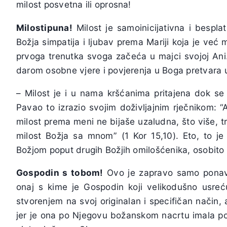
milost posvetna ili oprosna!
Milostipuna!
Milost je samoinicijativna i bespla
Božja simpatija i ljubav prema Mariji koja je već
prvoga trenutka svoga začeća u majci svojoj Ani. 
darom osobne vjere i povjerenja u Boga pretvara u 
– Milost je i u nama kršćanima pritajena dok se
Pavao to izrazio svojim doživljajnim rječnikom: 
milost prema meni ne bijaše uzaludna, što više, tr
milost Božja sa mnom” (1 Kor 15,10). Eto, to je
Božjom poput drugih Božjih omilošćenika, osobito 
Gospodin s tobom!
Ovo je zapravo samo ponavlj
onaj s kime je Gospodin koji velikodušno usre
stvorenjem na svoj originalan i specifičan način, a
jer je ona po Njegovu božanskom nacrtu imala po