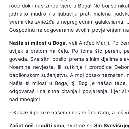
rode dok imaš zrnca vjere u Boga! Ne boj se nikakv
jednako mudro i s ljubavlju prati malena ljuds
svemirska zviježđa u nepreglednim galaksijama. 
Gospodinu ne odgovaramo svojim povjerenjem na
Našla si milost u Boga
, veli Anđeo Mariji. Po če
uvijek s prstom na čelu. Po tome što perem, 
goveda. Sve sitni poslići prema silnim djelima slav
Noemine nevjeste, ili sutkinje i proročice Deb
babilonskom sužanjstvu. A moj posao neznatan, n
Našla si milost u Boga, tj. Bog je našao tebe, d
odgovaraš i na sitna pitanja i povjerenja, i jer si
nad mnogim!
– Kakve li poruke našemu nesebičnu radu, a još v
Začet ćeš i roditi sina,
zvat će se
Sin Svevišnje