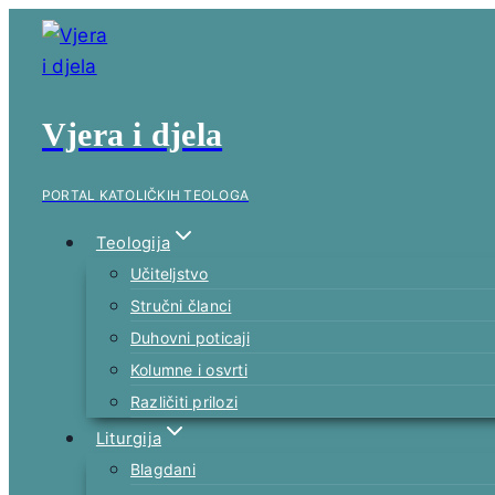
Skip
to
content
Vjera i djela
PORTAL KATOLIČKIH TEOLOGA
Teologija
Učiteljstvo
Stručni članci
Duhovni poticaji
Kolumne i osvrti
Različiti prilozi
Liturgija
Blagdani