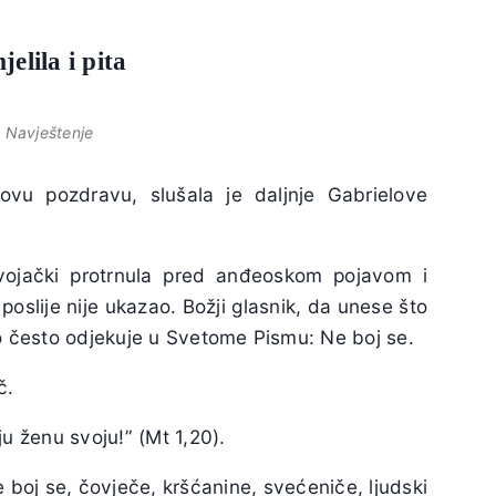
elila i pita
,
Navještenje
ovu pozdravu, slušala je daljnje Gabrielove
evojački protrnula pred anđeoskom pojavom i
poslije nije ukazao. Božji glasnik, da unese što
ko često odjekuje u Svetome Pismu: Ne boj se.
č.
ju ženu svoju!” (Mt 1,20).
boj se, čovječe, kršćanine, svećeniče, ljudski