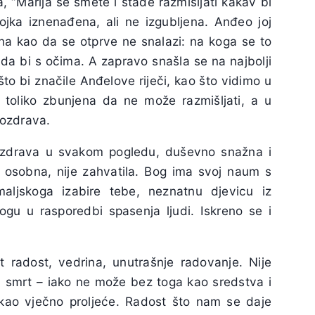
“Marija se smete i stade razmišljati kakav bi
jka iznenađena, ali ne izgubljena. Anđeo joj
 ona kao da se otprve ne snalazi: na koga se to
uda bi s očima. A zapravo snašla se na najbolji
 što bi značile Anđelove riječi, kao što vidimo u
je toliko zbunjena da ne može razmišljati, a u
pozdrava.
si zdrava u svakom pogledu, duševno snažna i
i osobna, nije zahvatila. Bog ima svoj naum s
ljskoga izabire tebe, neznatnu djevicu iz
ogu u rasporedbi spasenja ljudi. Iskreno se i
 radost, vedrina, unutrašnje radovanje. Nije
, smrt – iako ne može bez toga kao sredstva i
kao vječno proljeće. Radost što nam se daje