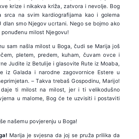
e krize i nikakva križa, zatvora i nevolje. Bog
ka srca na svim kardiografijama kao i golema
U dlan smo Njegov ucrtani. Nego se bojmo ako
 ponuđenu milost Njegovu!
mu sam našla milost u Boga, čudi se Marija još
pečem, pletem, predem, kuham, čuvam ovce i
ne Judite iz Betulije i glasovite Rute iz Moaba,
ore iz Galada i narodne zagovornice Estere u
eprimjetan. – Takva trebaš Gospodinu, Marijo!
aje ti milost na milost, jer i ti velikodušno
 vjerna u malome, Bog će te uzvisiti i postaviti
iše našemu povjerenju u Boga!
ga!
Marija je svjesna da joj se pruža prilika da