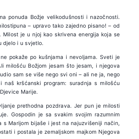
tna ponuda Božje velikodušnosti i nazočnosti.
 milostipuna – upravo tako zajedno pisano! – od
Milost je u njoj kao skrivena energija koja se
djelo i u svjetlo.
 ne pokaže po kušnjama i nevoljama. Sveti je
“Ali milošću Božjom jesam što jesam, i njegova
udio sam se više nego svi oni – ali ne ja, nego
 i naš kršćanski program: suradnja s milošću
Djevice Marije.
anje prethodna pozdrava. Jer pun je milosti
ćuje. Gospodin je sa svakim svojim razumnim
 s Marijom bijaše i jest na najuzvišeniji način,
stati i postala je zemaljskom majkom Njegova