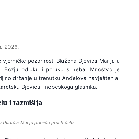
a
ja 2026.
e vjerničke pozornosti Blažena Djevica Marija u
iti Božju odluku i poruku s neba. Mnoštvo je
ijino držanje u trenutku Anđelova navještenja.
zaretsku Djevicu i nebeskoga glasnika.
lu i razmišlja
 u Poreču:
Marija primiče prst k čelu