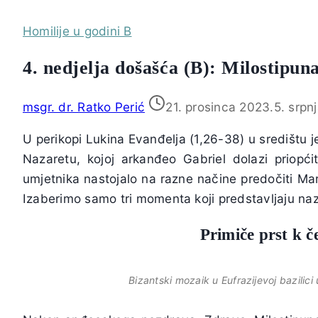
Homilije u godini B
4. nedjelja došašća (B): Milostipun
msgr. dr. Ratko Perić
21. prosinca 2023.
5. srpn
U perikopi Lukina Evanđelja (1,26-38) u središtu j
Nazaretu, kojoj arkanđeo Gabriel dolazi priopć
umjetnika nastojalo na razne načine predočiti Mar
Izaberimo samo tri momenta koji predstavljaju na
Primiče prst k če
Bizantski mozaik u Eufrazijevoj bazilici