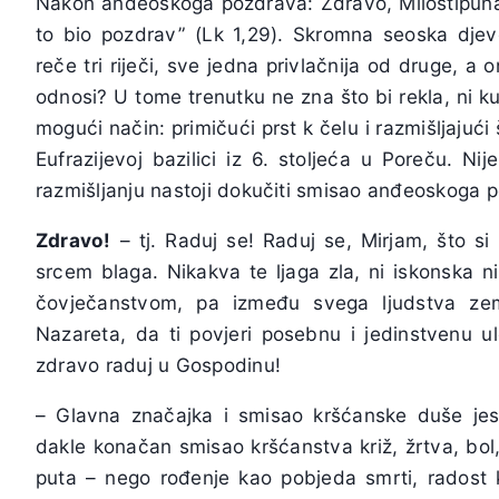
Nakon anđeoskoga pozdrava: Zdravo, Milostipuna, 
to bio pozdrav” (Lk 1,29). Skromna seoska djevo
reče tri riječi, sve jedna privlačnija od druge, a
odnosi? U tome trenutku ne zna što bi rekla, ni k
mogući način: primičući prst k čelu i razmišljajući
Eufrazijevoj bazilici iz 6. stoljeća u Poreču. Ni
razmišljanju nastoji dokučiti smisao anđeoskoga 
Zdravo!
– tj. Raduj se! Raduj se, Mirjam, što 
srcem blaga. Nikakva te ljaga zla, ni iskonska n
čovječanstvom, pa između svega ljudstva zema
Nazareta, da ti povjeri posebnu i jedinstvenu ul
zdravo raduj u Gospodinu!
– Glavna značajka i smisao kršćanske duše jest
dakle konačan smisao kršćanstva križ, žrtva, bol
puta – nego rođenje kao pobjeda smrti, radost 