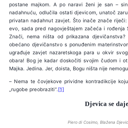
postane majkom. A po naravi ženi je san – sin
nadahnuću, odlučila ostati djevicom, unatoč zaru
privatan nadahnut zavjet. Što inače znače riječi
evo, sada pred nagovještajem začeća i rođenja
Znači, nema ništa od prikazana djevičanstva? 
obećano djevičanstvo s ponuđenim materinstvom?
ugrađuje zavjet nazaretskoga para u okvir svog
obara! Bog je kadar doskočiti svojim čudom i ot
Majka. Jedina. Jer, doista, Bogu ništa nije nemogu
– Nema te čovjekove prividne kontradikcije koju 
„rugobe preobraziti“.
[1]
Djevica se daj
Piero di Cosimo, Blažena Djevica