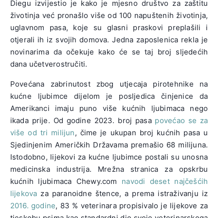
Diegu izvijestio je kako je mjesno društvo za zaštitu
životinja već pronašlo više od 100 napuštenih životinja,
uglavnom pasa, koje su glasni praskovi preplašili i
otjerali ih iz svojih domova. Jedna zaposlenica rekla je
novinarima da očekuje kako će se taj broj sljedećih
dana učetverostručiti.
Povećana zabrinutost zbog utjecaja pirotehnike na
kućne ljubimce dijelom je posljedica činjenice da
Amerikanci imaju puno više kućnih ljubimaca nego
ikada prije. Od godine 2023. broj pasa
povećao se za
više od tri milijun
, čime je ukupan broj kućnih pasa u
Sjedinjenim Američkih Državama premašio 68 milijuna.
Istodobno, lijekovi za kućne ljubimce postali su unosna
medicinska industrija. Mrežna stranica za opskrbu
kućnih ljubimaca Chewy.com
navodi deset najčešćih
lijekova
za paranoidne štence, a prema istraživanju iz
2016. godine
, 83 % veterinara propisivalo je lijekove za
tjeskobu psima kao standardni dio svoje veterinarskoga