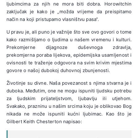
ljubimcima za njih ne mora biti dobra. Horowitchin
zaključak je kako je „možda vrijeme da preispitamo
način na koji pristupamo vlasništvu pasa“.
U pravu je, ali puno je važnije što sve ovo govori o tome
kako razmišljamo o ljudima u našem vremenu i kulturi.
Prekomjerne dijagnoze duševnoga zdravlja,
prekomjerna poraba lijekova, epidemijska usamljenost i
ovisnosti te traženje odgovora na svim krivim mjestima
govore o našoj dubokoj duhovnoj zbunjenosti.
Životinje su divne. Naša povezanost s njima stvarna je i
duboka. Međutim, one ne mogu ispuniti ljudsku potrebu
za ljudskim prijateljstvom, ljubavlju ili utjehom.
Svakako, prazninu u našim srcima koju je oblikovao Bog
nikada ne može ispuniti kućni ljubimac. Kao što je
Gilbert Keith Chesterton napisao: