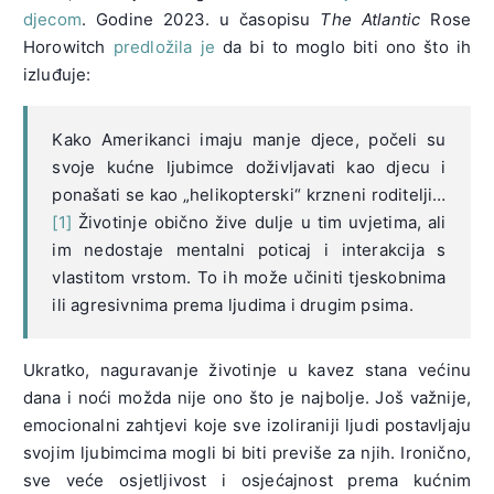
djecom
. Godine 2023. u časopisu
The Atlantic
Rose
Horowitch
predložila je
da bi to moglo biti ono što ih
izluđuje:
Kako Amerikanci imaju manje djece, počeli su
svoje kućne ljubimce doživljavati kao djecu i
ponašati se kao „helikopterski“ krzneni roditelji…
[1]
Životinje obično žive dulje u tim uvjetima, ali
im nedostaje mentalni poticaj i interakcija s
vlastitom vrstom. To ih može učiniti tjeskobnima
ili agresivnima prema ljudima i drugim psima.
Ukratko, naguravanje životinje u kavez stana većinu
dana i noći možda nije ono što je najbolje. Još važnije,
emocionalni zahtjevi koje sve izoliraniji ljudi postavljaju
svojim ljubimcima mogli bi biti previše za njih. Ironično,
sve veće osjetljivost i osjećajnost prema kućnim