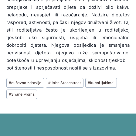
preprjeke i sprječavati dijete da doživi bilo kakvu
nelagodu, neuspjeh ili razočaranje. Nadzire djetetov
raspored, aktivnosti, pa čak i njegov društveni život. Taj
stil roditeljstva često je ukorijenjen u roditeljskoj
tjeskobi oko sigurnosti, uspjeha ili emocionalne
dobrobiti djeteta. Njegova posljedica je smanjena
neovisnost djeteta, njegovo niže samopoštovanje,
poteškoće u upravljanju osjećajima, sklonost tjeskobi i
potištenosti i nesposobnost nositi se s izazovima.
Post
#
duševno zdravlje
#
John Stonestreet
#
kućni ljubimci
Tags:
#
Shane Morris