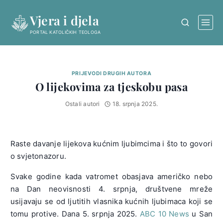
Skip
Vjera i djela
to
content
PORTAL KATOLIČKIH TEOLOGA
PRIJEVODI DRUGIH AUTORA
O lijekovima za tjeskobu pasa
Ostali autori
18. srpnja 2025.
Raste davanje lijekova kućnim ljubimcima i što to govori
o svjetonazoru.
Svake godine kada vatromet obasjava američko nebo
na Dan neovisnosti 4. srpnja, društvene mreže
usijavaju se od ljutitih vlasnika kućnih ljubimaca koji se
tomu protive. Dana 5. srpnja 2025.
ABC 10 News
u San