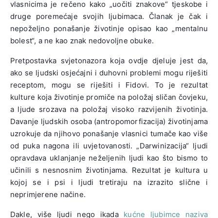
vlasnicima je rečeno kako „uočiti znakove“ tjeskobe i
druge poremećaje svojih ljubimaca. Članak je čak i
nepoželjno ponašanje životinje opisao kao „mentalnu
bolest“, a ne kao znak nedovoljne obuke.
Pretpostavka svjetonazora koja ovdje djeluje jest da,
ako se ljudski osjećajni i duhovni problemi mogu riješiti
receptom, mogu se riješiti i Fidovi. To je rezultat
kulture koja životinje promiče na položaj sličan čovjeku,
a ljude srozava na položaj visoko razvijenih životinja.
Davanje ljudskih osoba (antropomorfizacija) životinjama
uzrokuje da njihovo ponašanje vlasnici tumače kao više
od puka nagona ili uvjetovanosti. „Darwinizacija“ ljudi
opravdava uklanjanje neželjenih ljudi kao što bismo to
učinili s nesnosnim životinjama. Rezultat je kultura u
kojoj se i psi i ljudi tretiraju na izrazito slične i
neprimjerene načine.
Dakle, više ljudi nego ikada
kućne ljubimce naziva