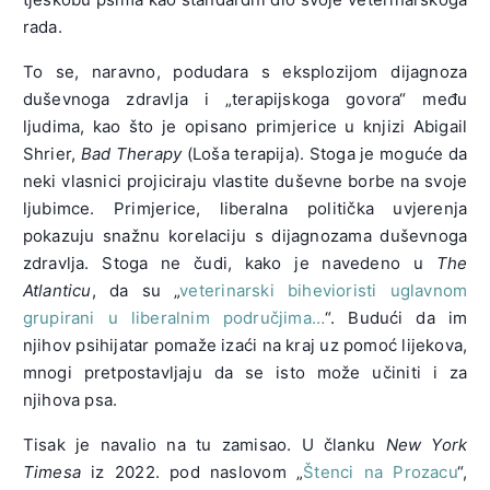
rada.
To se, naravno, podudara s eksplozijom dijagnoza
duševnoga zdravlja i „terapijskoga govora“ među
ljudima, kao što je opisano primjerice u knjizi Abigail
Shrier,
Bad Therapy
(Loša terapija). Stoga je moguće da
neki vlasnici projiciraju vlastite duševne borbe na svoje
ljubimce. Primjerice, liberalna politička uvjerenja
pokazuju snažnu korelaciju s dijagnozama duševnoga
zdravlja. Stoga ne čudi, kako je navedeno u
The
Atlanticu
, da su „
veterinarski bihevioristi uglavnom
grupirani u liberalnim područjima…
“. Budući da im
njihov psihijatar pomaže izaći na kraj uz pomoć lijekova,
mnogi pretpostavljaju da se isto može učiniti i za
njihova psa.
Tisak je navalio na tu zamisao. U članku
New York
Timesa
iz 2022. pod naslovom „
Štenci na Prozacu
“,