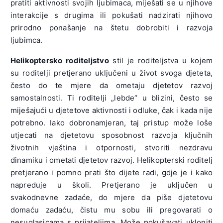
pratiti aktivnosti svojih ljubimaca, miješati se u njihove
interakcije s drugima ili pokušati nadzirati njihovo
prirodno ponašanje na štetu dobrobiti i razvoja
ljubimca.
Helikoptersko roditeljstvo
stil je roditeljstva u kojem
su roditelji pretjerano uključeni u život svoga djeteta,
često do te mjere da ometaju djetetov razvoj
samostalnosti. Ti roditelji „lebde“ u blizini, često se
miješajući u djetetove aktivnosti i odluke, čak i kada nije
potrebno. Iako dobronamjeran, taj pristup može loše
utjecati na djetetovu sposobnost razvoja ključnih
životnih vještina i otpornosti, stvoriti nezdravu
dinamiku i ometati djetetov razvoj. Helikopterski roditelj
pretjerano i pomno prati što dijete radi, gdje je i kako
napreduje u školi. Pretjerano je uključen u
svakodnevne zadaće, do mjere da piše djetetovu
domaću zadaću, čistu mu sobu ili pregovarati o
nesuglasicama s prijateljima. Može pokušavati ukloniti