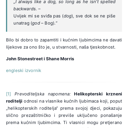
„
I always like a dog, so long as he isn’t spelled
backwards.
–
Uvijek mi se sviđa pas (
dog
), sve dok se ne piše
unatrag (
god
– Bog).“
Bilo bi dobro to zapamtiti i kućnim ljubimcima ne davati
lijekove za ono što je, u stvarnosti, naša tjeskobnost.
John Stonestreet i Shane Morris
engleski izvornik
[1]
Prevoditeljska napomena:
Helikopterski krzneni
roditelji
odnosi na vlasnike kućnih ljubimaca koji, poput
„helikopterskih roditelja“ prema svojoj djeci, pokazuju
slično prezaštitničko i previše uključeno ponašanje
prema kućnim ljubimcima. Ti vlasnici mogu pretjerano