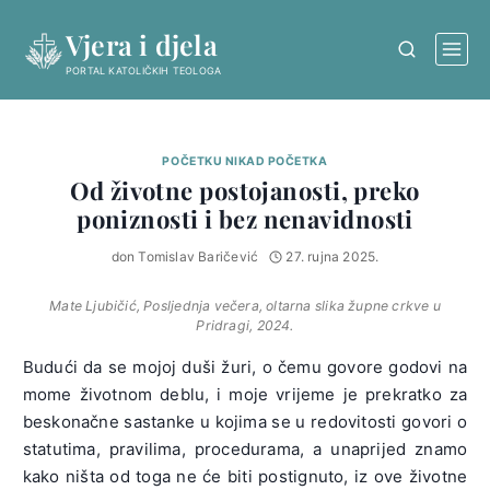
Skip
Vjera i djela
to
content
PORTAL KATOLIČKIH TEOLOGA
POČETKU NIKAD POČETKA
Od životne postojanosti, preko
poniznosti i bez nenavidnosti
don Tomislav Baričević
27. rujna 2025.
Mate Ljubičić, Posljednja večera, oltarna slika župne crkve u
Pridragi, 2024.
Budući da se mojoj duši žuri, o čemu govore godovi na
mome životnom deblu, i moje vrijeme je prekratko za
beskonačne sastanke u kojima se u redovitosti govori o
statutima, pravilima, procedurama, a unaprijed znamo
kako ništa od toga ne će biti postignuto, iz ove životne