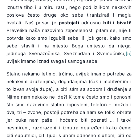
iznutra tiho i u miru rasti, nego pod izlikom nekakvih
poslova često druge oko sebe tiranizirati i maglu
hvatati. Naš posao je
postojati
odnosno
biti i bivati!
Prevelika naša nazovimo zaposlenost, pitam se, nije li
potvrda kako smo izgubili sebe ili, još gore, kako smo
sebe stavili i na mjesto Boga umjesto da njega,
jedinoga Svenazočnika, Sveznadara i Svemoćnika,
[5]
uvijek imamo iznad svega i samoga sebe.
Stalno nekamo letimo, trčimo, uvijek imamo potrebe za
nekakvim druženjima, događanjima (čak i molitvenim i
to izvan svoje župe), a biti sâm sa sobom i druženje s
Njime nam nekako ne ide?! K tome često smo i ponosni
što smo nazovimo stalno zaposleni, telefon – možda i
dva, tri – zvone, postoji potreba da nam se toliki obrate
jer buka nam paše i hoćemo biti poznati … i takvi
nesmireni, razdraženi i iznutra neuređeni kako ćemo
biti suputnici, biti ljudi s uhom odnosno sluhom, biti od