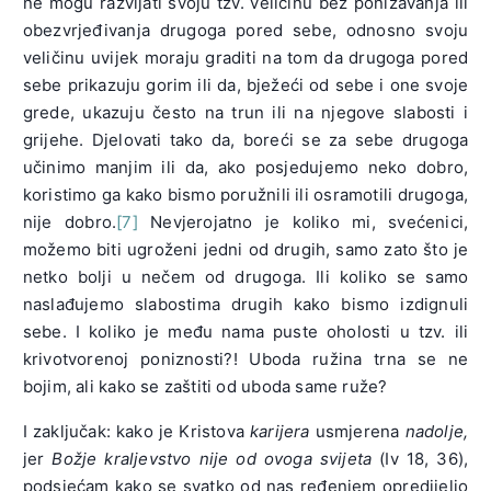
ne mogu razvijati svoju tzv. veličinu bez ponižavanja ili
obezvrjeđivanja drugoga pored sebe, odnosno svoju
veličinu uvijek moraju graditi na tom da drugoga pored
sebe prikazuju gorim ili da, bježeći od sebe i one svoje
grede, ukazuju često na trun ili na njegove slabosti i
grijehe. Djelovati tako da, boreći se za sebe drugoga
učinimo manjim ili da, ako posjedujemo neko dobro,
koristimo ga kako bismo poružnili ili osramotili drugoga,
nije dobro.
[7]
Nevjerojatno je koliko mi, svećenici,
možemo biti ugroženi jedni od drugih, samo zato što je
netko bolji u nečem od drugoga. Ili koliko se samo
naslađujemo slabostima drugih kako bismo izdignuli
sebe. I koliko je među nama puste oholosti u tzv. ili
krivotvorenoj poniznosti?! Uboda ružina trna se ne
bojim, ali kako se zaštiti od uboda same ruže?
I zaključak: kako je Kristova
karijera
usmjerena
nadolje,
jer
Božje kraljevstvo nije od ovoga svijeta
(Iv 18, 36),
podsjećam kako se svatko od nas ređenjem opredijelio