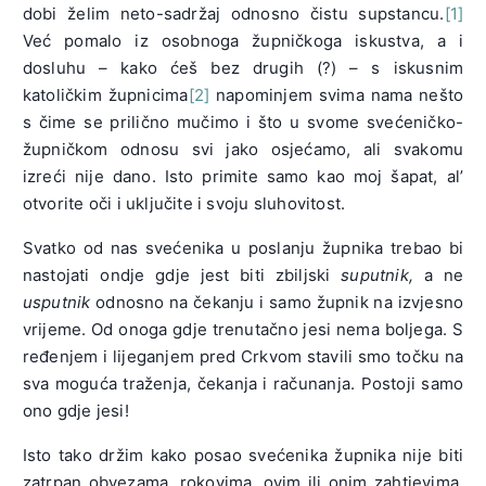
dobi želim neto-sadržaj odnosno čistu supstancu.
[1]
Već pomalo iz osobnoga župničkoga iskustva, a i
dosluhu – kako ćeš bez drugih (?) – s iskusnim
katoličkim župnicima
[2]
napominjem svima nama nešto
s čime se prilično mučimo i što u svome svećeničko-
župničkom odnosu svi jako osjećamo, ali svakomu
izreći nije dano. Isto primite samo kao moj šapat, al’
otvorite oči i uključite i svoju sluhovitost.
Svatko od nas svećenika u poslanju župnika trebao bi
nastojati ondje gdje jest biti zbiljski
suputnik,
a ne
usputnik
odnosno na čekanju i samo župnik na izvjesno
vrijeme. Od onoga gdje trenutačno jesi nema boljega. S
ređenjem i lijeganjem pred Crkvom stavili smo točku na
sva moguća traženja, čekanja i računanja. Postoji samo
ono gdje jesi!
Isto tako držim kako posao svećenika župnika nije biti
zatrpan obvezama, rokovima, ovim ili onim zahtjevima,