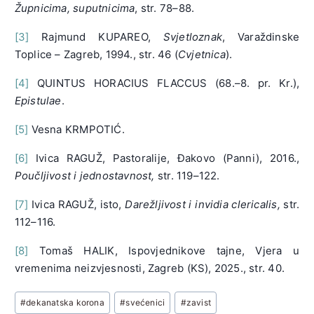
Župnicima, suputnicima
, str. 78–88.
[3]
Rajmund KUPAREO,
Svjetloznak
, Varaždinske
Toplice – Zagreb, 1994., str. 46 (
Cvjetnica
).
[4]
QUINTUS HORACIUS FLACCUS (68.–8. pr. Kr.),
Epistulae
.
[5]
Vesna KRMPOTIĆ.
[6]
Ivica RAGUŽ, Pastoralije, Đakovo (Panni), 2016.,
Poučljivost i jednostavnost,
str. 119–122.
[7]
Ivica RAGUŽ, isto,
Darežljivost i invidia clericalis,
str.
112–116.
[8]
Tomaš HALIK, Ispovjednikove tajne, Vjera u
vremenima neizvjesnosti, Zagreb (KS), 2025., str. 40.
Post
#
dekanatska korona
#
svećenici
#
zavist
Tags: