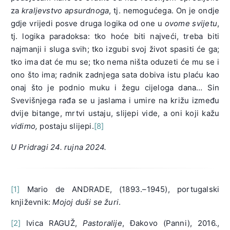
za
kraljevstvo apsurdnoga
, tj. nemogućega. On je ondje
gdje vrijedi posve druga logika od one u
ovome svijetu
,
tj. logika paradoksa: tko hoće biti najveći, treba biti
najmanji i sluga svih; tko izgubi svoj život spasiti će ga;
tko ima dat će mu se; tko nema ništa oduzeti će mu se i
ono što ima; radnik zadnjega sata dobiva istu plaću kao
onaj što je podnio muku i žegu cijeloga dana… Sin
Svevišnjega rađa se u jaslama i umire na križu između
dvije bitange, mrtvi ustaju, slijepi vide, a oni koji kažu
vidimo,
postaju slijepi.
[8]
U Pridragi 24. rujna 2024.
[1]
Mario de ANDRADE, (1893.–1945), portugalski
književnik:
Mojoj duši se žuri
.
[2]
Ivica RAGUŽ,
Pastoralije
, Đakovo (Panni), 2016.,