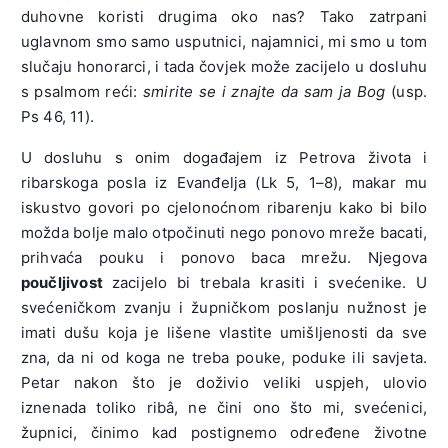
duhovne koristi drugima oko nas? Tako zatrpani
uglavnom smo samo usputnici, najamnici, mi smo u tom
slučaju honorarci, i tada čovjek može zacijelo u dosluhu
s psalmom reći:
smirite se i znajte da sam ja Bog
(usp.
Ps 46, 11).
U dosluhu s onim događajem iz Petrova života i
ribarskoga posla iz Evanđelja (Lk 5, 1–8), makar mu
iskustvo govori po cjelonoćnom ribarenju kako bi bilo
možda bolje malo otpočinuti nego ponovo mreže bacati,
prihvaća pouku i ponovo baca mrežu. Njegova
poučljivost
zacijelo bi trebala krasiti i svećenike. U
svećeničkom zvanju i župničkom poslanju nužnost je
imati dušu koja je lišene vlastite umišljenosti da sve
zna, da ni od koga ne treba pouke, poduke ili savjeta.
Petar nakon što je doživio veliki uspjeh, ulovio
iznenada toliko ribâ, ne čini ono što mi, svećenici,
župnici, činimo kad postignemo određene životne