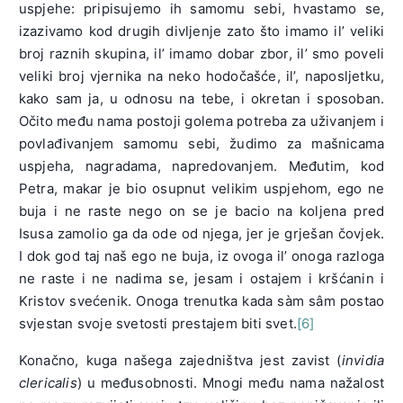
uspjehe: pripisujemo ih samomu sebi, hvastamo se,
izazivamo kod drugih divljenje zato što imamo il’ veliki
broj raznih skupina, il’ imamo dobar zbor, il’ smo poveli
veliki broj vjernika na neko hodočašće, il’, naposljetku,
kako sam ja, u odnosu na tebe, i okretan i sposoban.
Očito među nama postoji golema potreba za uživanjem i
povlađivanjem samomu sebi, žudimo za mašnicama
uspjeha, nagradama, napredovanjem. Međutim, kod
Petra, makar je bio osupnut velikim uspjehom, ego ne
buja i ne raste nego on se je bacio na koljena pred
Isusa zamolio ga da ode od njega, jer je grješan čovjek.
I dok god taj naš ego ne buja, iz ovoga il’ onoga razloga
ne raste i ne nadima se, jesam i ostajem i kršćanin i
Kristov svećenik. Onoga trenutka kada sàm sâm postao
svjestan svoje svetosti prestajem biti svet.
[6]
Konačno, kuga našega zajedništva jest zavist (
invidia
clericalis
) u međusobnosti. Mnogi među nama nažalost