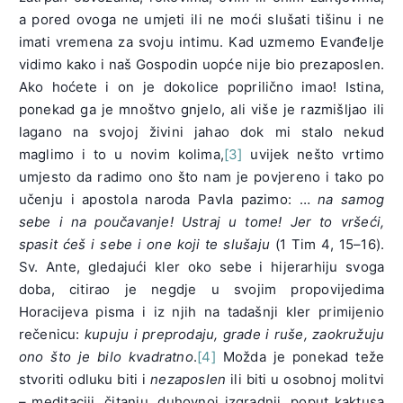
a pored ovoga ne umjeti ili ne moći slušati tišinu i ne
imati vremena za svoju intimu. Kad uzmemo Evanđelje
vidimo kako i naš Gospodin uopće nije bio prezaposlen.
Ako hoćete i on je dokolice poprilično imao! Istina,
ponekad ga je mnoštvo gnjelo, ali više je razmišljao ili
lagano na svojoj živini jahao dok mi stalo nekud
maglimo i to u novim kolima,
[3]
uvijek nešto vrtimo
umjesto da radimo ono što nam je povjereno i tako po
učenju i apostola naroda Pavla pazimo: …
na samog
sebe i na poučavanje! Ustraj u tome! Jer to vršeći,
spasit ćeš i sebe i one koji te slušaju
(1 Tim 4, 15–16).
Sv. Ante, gledajući kler oko sebe i hijerarhiju svoga
doba, citirao je negdje u svojim propovijedima
Horacijeva pisma i iz njih na tadašnji kler primijenio
rečenicu:
kupuju i preprodaju, grade i ruše, zaokružuju
ono što je bilo kvadratno
.
[4]
Možda je ponekad teže
stvoriti odluku biti i
nezaposlen
ili biti u osobnoj molitvi
– meditaciji, čitanju, duhovnoj izgradnji, poput kaktusa