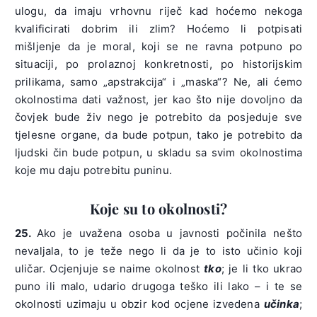
ulogu, da imaju vrhovnu riječ kad hoćemo nekoga
kvalificirati dobrim ili zlim? Hoćemo li potpisati
mišljenje da je moral, koji se ne ravna potpuno po
situaciji, po prolaznoj konkretnosti, po historijskim
prilikama, samo „apstrakcija“ i „maska“? Ne, ali ćemo
okolnostima dati važnost, jer kao što nije dovoljno da
čovjek bude živ nego je potrebito da posjeduje sve
tjelesne organe, da bude potpun, tako je potrebito da
ljudski čin bude potpun, u skladu sa svim okolnostima
koje mu daju potrebitu puninu.
Koje su to okolnosti?
25.
Ako je uvažena osoba u javnosti počinila nešto
nevaljala, to je teže nego li da je to isto učinio koji
uličar. Ocjenjuje se naime okolnost
tko
; je li tko ukrao
puno ili malo, udario drugoga teško ili lako – i te se
okolnosti uzimaju u obzir kod ocjene izvedena
učinka
;