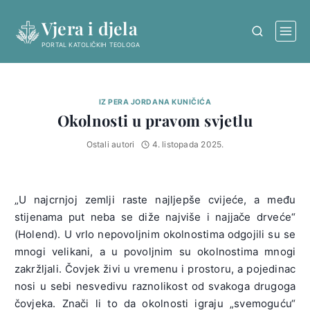
Skip
Vjera i djela
to
content
PORTAL KATOLIČKIH TEOLOGA
IZ PERA JORDANA KUNIČIĆA
Okolnosti u pravom svjetlu
Ostali autori
4. listopada 2025.
„U najcrnjoj zemlji raste najljepše cvijeće, a među
stijenama put neba se diže najviše i najjače drveće“
(Holend). U vrlo nepovoljnim okolnostima odgojili su se
mnogi velikani, a u povoljnim su okolnostima mnogi
zakržljali. Čovjek živi u vremenu i prostoru, a pojedinac
nosi u sebi nesvedivu raznolikost od svakoga drugoga
čovjeka. Znači li to da okolnosti igraju „svemoguću“