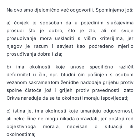
Na ovo smo djelomično već odgovorili. Spominjemo još:
a) čovjek je sposoban da u pojedinim slučajevima
prosudi što je dobro, što je zlo, ali on svoje
prosuđivanje mora uskladiti s višim kriterijima, jer
njegov je razum i savjest kao podređeno mjerilo
prosuđivanja dobra i zla;
b) ima okolnosti koje unose specifično različit
deformitet u čin, npr. bludni čin počinjen s osobom
vezanom sakramentom ženidbe nadodaje grijehu protiv
spolne čistoće još i grijeh protiv pravednosti, zato
Crkva naređuje da se te okolnosti moraju ispovijedati;
c) istina je, ima okolnosti koje umanjuju odgovornost,
ali neke čine ne mogu nikada opravdati, jer postoji red
objektivnoga morala, neovisan o situaciji ili
okolnostima;