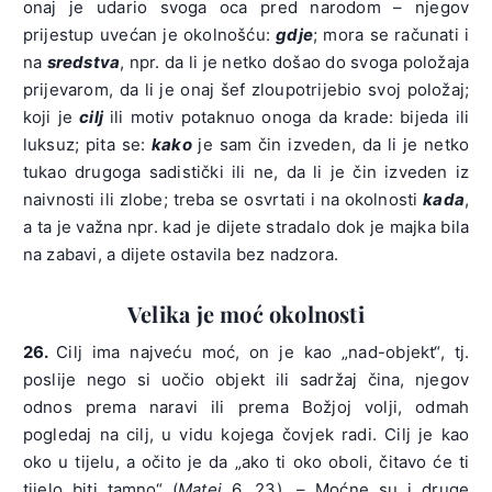
onaj je udario svoga oca pred narodom – njegov
prijestup uvećan je okolnošću:
gdje
; mora se računati i
na
sredstva
, npr. da li je netko došao do svoga položaja
prijevarom, da li je onaj šef zloupotrijebio svoj položaj;
koji je
cilj
ili motiv potaknuo onoga da krade: bijeda ili
luksuz; pita se:
kako
je sam čin izveden, da li je netko
tukao drugoga sadistički ili ne, da li je čin izveden iz
naivnosti ili zlobe; treba se osvrtati i na okolnosti
kada
,
a ta je važna npr. kad je dijete stradalo dok je majka bila
na zabavi, a dijete ostavila bez nadzora.
Velika je moć okolnosti
26.
Cilj ima najveću moć, on je kao „nad-objekt“, tj.
poslije nego si uočio objekt ili sadržaj čina, njegov
odnos prema naravi ili prema Božjoj volji, odmah
pogledaj na cilj, u vidu kojega čovjek radi. Cilj je kao
oko u tijelu, a očito je da „ako ti oko oboli, čitavo će ti
tijelo biti tamno“ (
Matej
6, 23). – Moćne su i druge