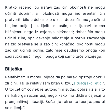
Kratko rečeno: po naravi zao čin okolnosti ne mogu
učiniti dobrim, ali okolnosti mogu indiferentan čin
pretvoriti bilo u dobar bilo u zao; dobar čin mogu učiniti
boljim: bolje je udijeliti milostinju iz ljubavi prema
bližnjemu nego iz osjećaja nježnosti; dobar čin mogu
učiniti zlim, npr. davanje milostinje u svrhu zavođenja
na zlo pretvara se u zao čin; konačno, okolnosti mogu
zao čin učiniti gorim, zato više osuđujemo onoga koji
sadistički muči nego li onoga koji samo tuče bližnjega.
Bilješka
Relativizam u moralu niječe da po naravi opstoje dobri i
zli čini. Taj je relativizam bitan u tzv. „
situacijskoj etici
“.
U toj „etici“ čovjek je autonomni sudac dobra i zla, i to
ne kako ga razum uči, nego kako mu diktira osjećaj u
promjenljivoj situaciji. Bučan je refren te teorije: „moral
se mijenja“.