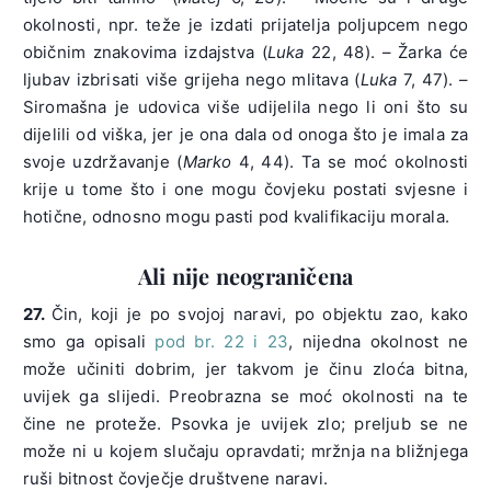
okolnosti, npr. teže je izdati prijatelja poljupcem nego
običnim znakovima izdajstva (
Luka
22, 48). – Žarka će
ljubav izbrisati više grijeha nego mlitava (
Luka
7, 47). –
Siromašna je udovica više udijelila nego li oni što su
dijelili od viška, jer je ona dala od onoga što je imala za
svoje uzdržavanje (
Marko
4, 44). Ta se moć okolnosti
krije u tome što i one mogu čovjeku postati svjesne i
hotične, odnosno mogu pasti pod kvalifikaciju morala.
Ali nije neograničena
27.
Čin, koji je po svojoj naravi, po objektu zao, kako
smo ga opisali
pod br. 22 i 23
, nijedna okolnost ne
može učiniti dobrim, jer takvom je činu zloća bitna,
uvijek ga slijedi. Preobrazna se moć okolnosti na te
čine ne proteže. Psovka je uvijek zlo; preljub se ne
može ni u kojem slučaju opravdati; mržnja na bližnjega
ruši bitnost čovječje društvene naravi.