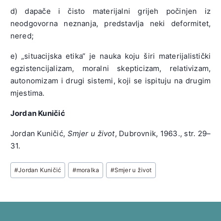
d) dapače i čisto materijalni grijeh počinjen iz
neodgovorna neznanja, predstavlja neki deformitet,
nered;
e) „situacijska etika“ je nauka koju širi materijalistički
egzistencijalizam, moralni skepticizam, relativizam,
autonomizam i drugi sistemi, koji se ispituju na drugim
mjestima.
Jordan Kuničić
Jordan Kuničić,
Smjer u život
, Dubrovnik, 1963., str. 29–
31.
Post
#
Jordan Kuničić
#
moralka
#
Smjer u život
Tags: