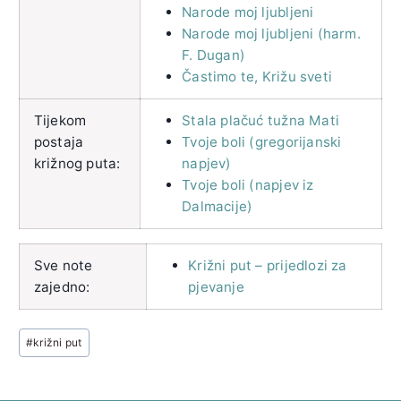
Narode moj ljubljeni
Narode moj ljubljeni (harm.
F. Dugan)
Častimo te, Križu sveti
Tijekom
Stala plačuć tužna Mati
postaja
Tvoje boli (gregorijanski
križnog puta:
napjev)
Tvoje boli (napjev iz
Dalmacije)
Sve note
Križni put – prijedlozi za
zajedno:
pjevanje
Post
#
križni put
Tags: