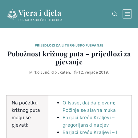
Skip
Vjera i djela
to
content
PORTAL KATOLIČKIH TEOLOGA
PRIJEDLOZI ZA LITURGIJSKO PJEVANJE
Pobožnost križnog puta – prijedlozi za
pjevanje
Mirko Jurić, dipl. kateh.
12. veljače 2019.
Na početku
O Isuse, daj da pjevam;
križnog puta
Počinje se slavna muka
mogu se
Barjaci kreću Kraljevi –
pjevati:
gregorijanski napjev
Barjaci kreću Kraljevi – I.