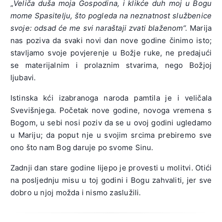
„
Veliča duša moja Gospodina, i klikće duh moj u Bogu
mome Spasitelju, što pogleda na neznatnost službenice
svoje: odsad će me svi naraštaji zvati blaženom“.
Marija
nas poziva da svaki novi dan nove godine činimo isto;
stavljamo svoje povjerenje u Božje ruke, ne predajući
se materijalnim i prolaznim stvarima, nego Božjoj
ljubavi.
Istinska kći izabranoga naroda pamtila je i veličala
Svevišnjega. Početak nove godine, novoga vremena s
Bogom, u sebi nosi poziv da se u ovoj godini ugledamo
u Mariju; da poput nje u svojim srcima prebiremo sve
ono što nam Bog daruje po svome Sinu.
Zadnji dan stare godine lijepo je provesti u molitvi. Otići
na posljednju misu u toj godini i Bogu zahvaliti, jer sve
dobro u njoj možda i nismo zaslužili.