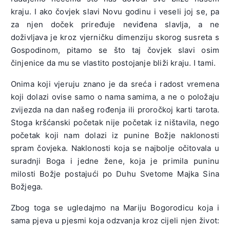
kraju. I ako čovjek slavi Novu godinu i veseli joj se, pa
za njen doček priređuje neviđena slavlja, a ne
doživljava je kroz vjerničku dimenziju skorog susreta s
Gospodinom, pitamo se što taj čovjek slavi osim
činjenice da mu se vlastito postojanje bliži kraju. I tami.
Onima koji vjeruju znano je da sreća i radost vremena
koji dolazi ovise samo o nama samima, a ne o položaju
zvijezda na dan našeg rođenja ili proročkoj karti tarota.
Stoga kršćanski početak nije početak iz ništavila, nego
početak koji nam dolazi iz punine Božje naklonosti
spram čovjeka. Naklonosti koja se najbolje očitovala u
suradnji Boga i jedne žene, koja je primila puninu
milosti Božje postajući po Duhu Svetome Majka Sina
Božjega.
Zbog toga se ugledajmo na Mariju Bogorodicu koja i
sama pjeva u pjesmi koja odzvanja kroz cijeli njen život: