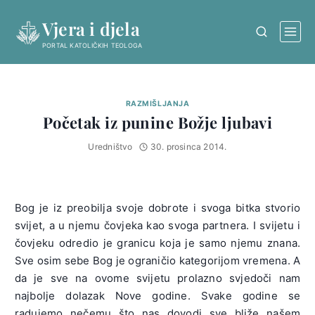
Skip
Vjera i djela
to
content
PORTAL KATOLIČKIH TEOLOGA
RAZMIŠLJANJA
Početak iz punine Božje ljubavi
Uredništvo
30. prosinca 2014.
Bog je iz preobilja svoje dobrote i svoga bitka stvorio
svijet, a u njemu čovjeka kao svoga partnera. I svijetu i
čovjeku odredio je granicu koja je samo njemu znana.
Sve osim sebe Bog je ograničio kategorijom vremena. A
da je sve na ovome svijetu prolazno svjedoči nam
najbolje dolazak Nove godine. Svake godine se
radujemo nečemu što nas dovodi sve bliže našem