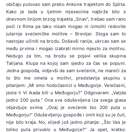
običaju putovao sam preko Ankone trajektom do Splita.
Kako je tada u ljetnim mjesecima najbrže bilo s
dnevnom linijom brzog trajekta „Snav“, trebao sam rano
poći iz Rima pa tako nisam mogao ni izmoliti redovite
jutarnje svećeničke molitve – Brevijar. Stoga sam to
nastojao učiniti na brodu. Došavši ranije, ukrcao sam se
među prvima i mogao izabrati mirno mjesto za molitvu.
Nedugo za tim, na brodu se pojavi velika skupina
Talijana. Klupa na kojoj sam sjedio za čas se popuni.
Jedna gospođa, vidjevši da sam svećenik, ne mareći za
to što me ometa u molitvi, predstavlja skupinu s
pitanjem: „Mi smo hodočasnici u Međugorje. Velečasni,
jeste li Vi ikada bili u Međugorju?“ Odgovaram: „Valjda
jedno 200 puta.“ Ona sva oduševljena iza svega glasa
objavljuje svima: „Ovaj je svećenik bio 200 puta u
Međugorju!“ Oduševljenju gospođe i onih koji su je čuli,
nije bilo kraja. No, slijedi još jedno pitanje: „Što Vas je
toliko puta privuklo u Međugorje?“ Ja opet, kratko: