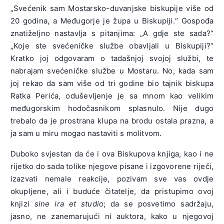
„Svećenik sam Mostarsko-duvanjske biskupije više od
20 godina, a Međugorje je župa u Biskupiji.“ Gospođa
znatiželjno nastavlja s pitanjima: „A gdje ste sada?“
„Koje ste svećeničke službe obavljali u Biskupiji?“
Kratko joj odgovaram o tadašnjoj svojoj službi, te
nabrajam svećeničke službe u Mostaru. No, kada sam
joj rekao da sam više od tri godine bio tajnik biskupa
Ratka Perića, oduševljenje je sa mnom kao velikim
međugorskim hodočasnikom splasnulo. Nije dugo
trebalo da je prostrana klupa na brodu ostala prazna, a
ja sam u miru mogao nastaviti s molitvom.
Duboko svjestan da će i ova Biskupova knjiga, kao i ne
rijetko do sada tolike njegove pisane i izgovorene riječi,
izazvati nemale reakcije, pozivam sve vas ovdje
okupljene, ali i buduće čitatelje, da pristupimo ovoj
knjizi
sine ira et studio
; da se posvetimo sadržaju,
jasno, ne zanemarujući ni auktora, kako u njegovoj