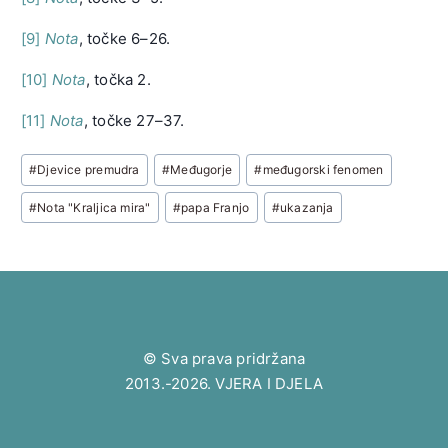
[9]
Nota
, točke 6–26.
[10]
Nota
, točka 2.
[11]
Nota
, točke 27–37.
Post
#
Djevice premudra
#
Međugorje
#
međugorski fenomen
Tags:
#
Nota "Kraljica mira"
#
papa Franjo
#
ukazanja
© Sva prava pridržana
2013.-2026. VJERA I DJELA