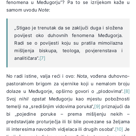
fenomena u Međugorju“? Pa to se izrijekom kaže u
samom uvodu
Note
:
„Stigao je trenutak da se zaključi duga i složena
povijest oko duhovnih fenomena Međugorja.
Radi se o povijesti koju su pratila mimoilazna
mišljenja biskupa, teologa, povjerenstava i
analitičara“.
[7]
No radi istine, valja reći i ovo:
Nota
, vođena duhovno-
pastoralnom brigom za vjernike koji u nemalom broju
dolaze u Međugorje, opširno govori o „plodovima“.
[8]
Svoj
nihil opstat
Međugorju kao mjestu pobožnosti
temelji na „središnjim vidovima poruka“,
[9]
priznajući da
bi „pojedine poruke – prema mišljenju nekih –
predstavljale proturječja ili bi bile povezane sa željama
ili interesima navodnih vidjelaca ili drugih osoba“.
[10]
Je