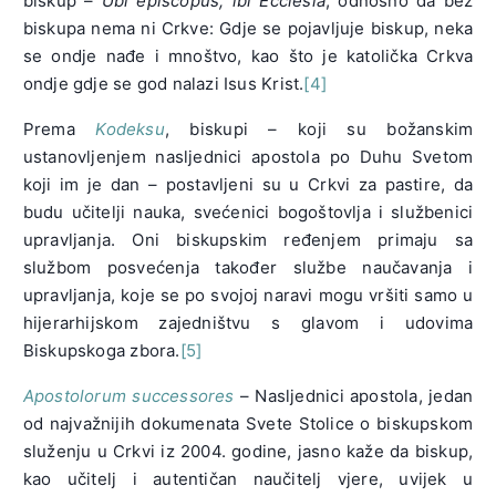
biskup –
Ubi episcopus, ibi Ecclesia
, odnosno da bez
biskupa nema ni Crkve: Gdje se pojavljuje biskup, neka
se ondje nađe i mnoštvo, kao što je katolička Crkva
ondje gdje se god nalazi Isus Krist.
[4]
Prema
Kodeksu
, biskupi – koji su božanskim
ustanovljenjem nasljednici apostola po Duhu Svetom
koji im je dan – postavljeni su u Crkvi za pastire, da
budu učitelji nauka, svećenici bogoštovlja i službenici
upravljanja. Oni biskupskim ređenjem primaju sa
službom posvećenja također službe naučavanja i
upravljanja, koje se po svojoj naravi mogu vršiti samo u
hijerarhijskom zajedništvu s glavom i udovima
Biskupskoga zbora.
[5]
Apostolorum successores
– Nasljednici apostola, jedan
od najvažnijih dokumenata Svete Stolice o biskupskom
služenju u Crkvi iz 2004. godine, jasno kaže da biskup,
kao učitelj i autentičan naučitelj vjere, uvijek u