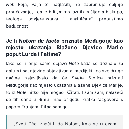
Noti
koja, valja to naglasiti, ne zabranjuje daljnje
proučavanje, i dalje biti „mimoilaznih mišljenja biskupa,
teologa, povjerenstava i analitičara“, prepustimo
budućnosti.
Je li
Notom
de facto
priznato Međugorje kao
mjesto ukazanja Blažene Djevice Marije
poput Lurda i Fatime?
Iako se, i prije same objave
Note
kada se doznalo za
datum i sat njezina objavljivanja, medijski i na sve druge
načine najavljivalo da će Sveta Stolica priznati
Međugorje kao mjesto ukazanja Blažene Djevice Marije,
to iz
Note
nitko nije mogao iščitati. I sâm sam, nalazeći
se tih dana u Rimu imao prigodu kratka razgovora s
papom Franjom. Pitao sam ga:
„Sveti Oče, znači li da Notom, koja se u ovom