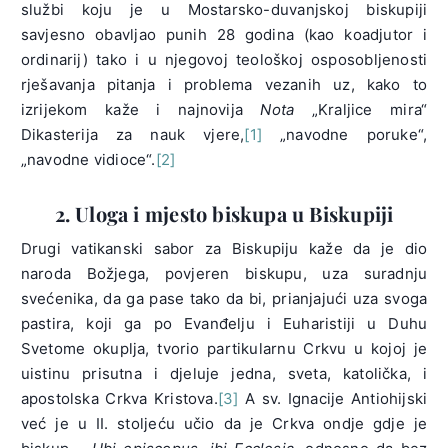
službi koju je u Mostarsko-duvanjskoj biskupiji
savjesno obavljao punih 28 godina (kao koadjutor i
ordinarij) tako i u njegovoj teološkoj osposobljenosti
rješavanja pitanja i problema vezanih uz, kako to
izrijekom kaže i najnovija
Nota
„Kraljice mira“
Dikasterija za nauk vjere,
[1]
„navodne poruke“,
„navodne vidioce“.
[2]
2. Uloga i mjesto biskupa u Biskupiji
Drugi vatikanski sabor za Biskupiju kaže da je dio
naroda Božjega, povjeren biskupu, uza suradnju
svećenika, da ga pase tako da bi, prianjajući uza svoga
pastira, koji ga po Evanđelju i Euharistiji u Duhu
Svetome okuplja, tvorio partikularnu Crkvu u kojoj je
uistinu prisutna i djeluje jedna, sveta, katolička, i
apostolska Crkva Kristova.
[3]
A sv. Ignacije Antiohijski
već je u II. stoljeću učio da je Crkva ondje gdje je