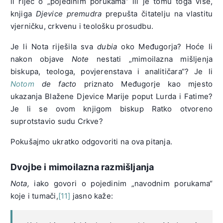
li riječ o „pojedinim porukama“ ili je tomu toga više,
knjiga
Djevice premudra
prepušta čitatelju na vlastitu
vjerničku, crkvenu i teološku prosudbu.
Je li Nota riješila sva
dubia
oko Međugorja? Hoće li
nakon objave
Note
nestati „mimoilazna mišljenja
biskupa, teologa, povjerenstava i analitičara“? Je li
Notom
de facto
priznato Međugorje kao mjesto
ukazanja Blažene Djevice Marije poput Lurda i Fatime?
Je li se ovom knjigom biskup Ratko otvoreno
suprotstavio sudu Crkve?
Pokušajmo ukratko odgovoriti na ova pitanja.
Dvojbe i mimoilazna razmišljanja
Nota,
iako govori o pojedinim „navodnim porukama“
koje i tumači,
[11]
jasno kaže: