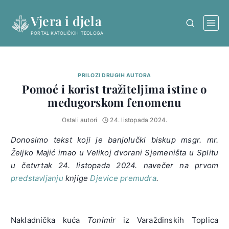
Skip
Vjera i djela
to
content
PORTAL KATOLIČKIH TEOLOGA
PRILOZI DRUGIH AUTORA
Pomoć i korist tražiteljima istine o
međugorskom fenomenu
Ostali autori
24. listopada 2024.
Donosimo tekst koji je banjolučki biskup msgr. mr.
Željko Majić imao u Velikoj dvorani Sjemeništa u Splitu
u četvrtak 24. listopada 2024. navečer na prvom
predstavljanju
knjige
Djevice premudra
.
Nakladnička kuća
Tonimir
iz Varaždinskih Toplica