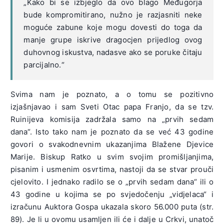
„Kako bi se izbjeglo da ovo blago Međugorja
bude kompromitirano, nužno je razjasniti neke
moguće zabune koje mogu dovesti do toga da
manje grupe iskrive dragocjen prijedlog ovog
duhovnog iskustva, nadasve ako se poruke čitaju
parcijalno.“
Svima nam je poznato, a o tomu se pozitivno
izjašnjavao i sam Sveti Otac papa Franjo, da se tzv.
Ruinijeva komisija zadržala samo na „prvih sedam
dana“. Isto tako nam je poznato da se već 43 godine
govori o svakodnevnim ukazanjima Blažene Djevice
Marije. Biskup Ratko u svim svojim promišljanjima,
pisanim i usmenim osvrtima, nastoji da se stvar prouči
cjelovito. I jednako radilo se o „prvih sedam dana“ ili o
43 godine u kojima se po svjedočenju „vidjelaca“ i
izračunu Auktora Gospa ukazala skoro 56.000 puta (str.
89). Je li u ovomu usamljen ili će i dalje u Crkvi, unatoč