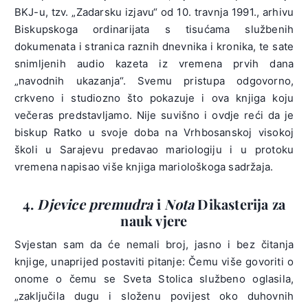
BKJ-u, tzv. „Zadarsku izjavu“ od 10. travnja 1991., arhivu
Biskupskoga ordinarijata s tisućama službenih
dokumenata i stranica raznih dnevnika i kronika, te sate
snimljenih audio kazeta iz vremena prvih dana
„navodnih ukazanja“. Svemu pristupa odgovorno,
crkveno i studiozno što pokazuje i ova knjiga koju
večeras predstavljamo. Nije suvišno i ovdje reći da je
biskup Ratko u svoje doba na Vrhbosanskoj visokoj
školi u Sarajevu predavao mariologiju i u protoku
vremena napisao više knjiga mariološkoga sadržaja.
4.
Djevice premudra
i
Nota
Dikasterija za
nauk vjere
Svjestan sam da će nemali broj, jasno i bez čitanja
knjige, unaprijed postaviti pitanje: Čemu više govoriti o
onome o čemu se Sveta Stolica službeno oglasila,
„zaključila dugu i složenu povijest oko duhovnih