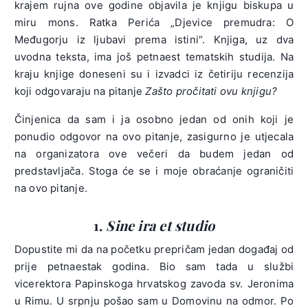
krajem rujna ove godine objavila je knjigu biskupa u
miru mons. Ratka Perića „Djevice premudra: O
Međugorju iz ljubavi prema istini“. Knjiga, uz dva
uvodna teksta, ima još petnaest tematskih studija. Na
kraju knjige doneseni su i izvadci iz četiriju recenzija
koji odgovaraju na pitanje
Zašto pročitati ovu knjigu?
Činjenica da sam i ja osobno jedan od onih koji je
ponudio odgovor na ovo pitanje, zasigurno je utjecala
na organizatora ove večeri da budem jedan od
predstavljača. Stoga će se i moje obraćanje ograničiti
na ovo pitanje.
1.
Sine ira et studio
Dopustite mi da na početku prepričam jedan događaj od
prije petnaestak godina. Bio sam tada u službi
vicerektora Papinskoga hrvatskog zavoda sv. Jeronima
u Rimu. U srpnju pošao sam u Domovinu na odmor. Po