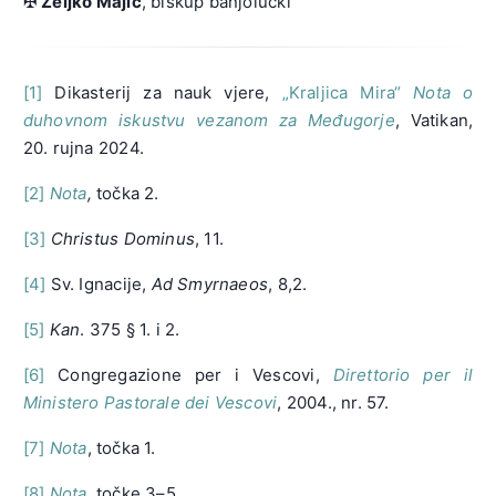
✠
Željko Majić
, biskup banjolučki
[1]
Dikasterij za nauk vjere,
„Kraljica Mira“
Nota o
duhovnom iskustvu vezanom za Međugorje
, Vatikan,
20. rujna 2024.
[2]
Nota
,
točka 2.
[3]
Christus Dominus
, 11.
[4]
Sv. Ignacije,
Ad Smyrnaeos
, 8,2.
[5]
Kan
. 375 § 1. i 2.
[6]
Congregazione per i Vescovi,
Direttorio per il
Ministero Pastorale dei Vescovi
, 2004., nr. 57.
[7]
Nota
, točka 1.
[8]
Nota
, točke 3–5.