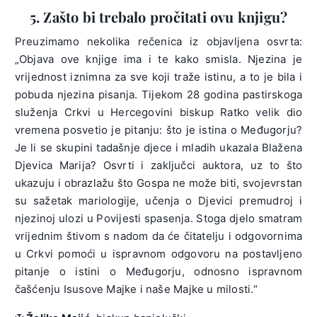
5. Zašto bi trebalo pročitati ovu knjigu?
Preuzimamo nekolika rečenica iz objavljena osvrta:
„Objava ove knjige ima i te kako smisla. Njezina je
vrijednost iznimna za sve koji traže istinu, a to je bila i
pobuda njezina pisanja. Tijekom 28 godina pastirskoga
služenja Crkvi u Hercegovini biskup Ratko velik dio
vremena posvetio je pitanju: što je istina o Međugorju?
Je li se skupini tadašnje djece i mladih ukazala Blažena
Djevica Marija? Osvrti i zaključci auktora, uz to što
ukazuju i obrazlažu što Gospa ne može biti, svojevrstan
su sažetak mariologije, učenja o Djevici premudroj i
njezinoj ulozi u Povijesti spasenja. Stoga djelo smatram
vrijednim štivom s nadom da će čitatelju i odgovornima
u Crkvi pomoći u ispravnom odgovoru na postavljeno
pitanje o istini o Međugorju, odnosno ispravnom
čašćenju Isusove Majke i naše Majke u milosti.“