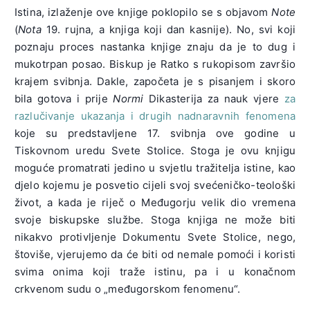
Istina, izlaženje ove knjige poklopilo se s objavom
Note
(
Nota
19. rujna, a knjiga koji dan kasnije). No, svi koji
poznaju proces nastanka knjige znaju da je to dug i
mukotrpan posao. Biskup je Ratko s rukopisom završio
krajem svibnja. Dakle, započeta je s pisanjem i skoro
bila gotova i prije
Normi
Dikasterija za nauk vjere
za
razlučivanje ukazanja i drugih nadnaravnih fenomena
koje su predstavljene 17. svibnja ove godine u
Tiskovnom uredu Svete Stolice. Stoga je ovu knjigu
moguće promatrati jedino u svjetlu tražitelja istine, kao
djelo kojemu je posvetio cijeli svoj svećeničko-teološki
život, a kada je riječ o Međugorju velik dio vremena
svoje biskupske službe. Stoga knjiga ne može biti
nikakvo protivljenje Dokumentu Svete Stolice, nego,
štoviše, vjerujemo da će biti od nemale pomoći i koristi
svima onima koji traže istinu, pa i u konačnom
crkvenom sudu o „međugorskom fenomenu“.