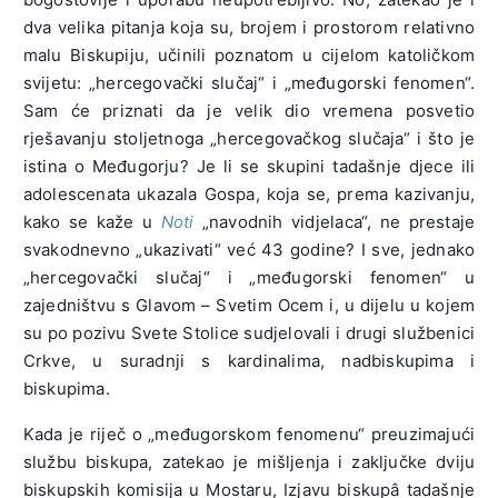
dva velika pitanja koja su, brojem i prostorom relativno
malu Biskupiju, učinili poznatom u cijelom katoličkom
svijetu: „hercegovački slučaj“ i „međugorski fenomen“.
Sam će priznati da je velik dio vremena posvetio
rješavanju stoljetnoga „hercegovačkog slučaja“ i što je
istina o Međugorju? Je li se skupini tadašnje djece ili
adolescenata ukazala Gospa, koja se, prema kazivanju,
kako se kaže u
Noti
„navodnih vidjelaca“, ne prestaje
svakodnevno „ukazivati“ već 43 godine? I sve, jednako
„hercegovački slučaj“ i „međugorski fenomen“ u
zajedništvu s Glavom – Svetim Ocem i, u dijelu u kojem
su po pozivu Svete Stolice sudjelovali i drugi službenici
Crkve, u suradnji s kardinalima, nadbiskupima i
biskupima.
Kada je riječ o „međugorskom fenomenu“ preuzimajući
službu biskupa, zatekao je mišljenja i zaključke dviju
biskupskih komisija u Mostaru, Izjavu biskupâ tadašnje