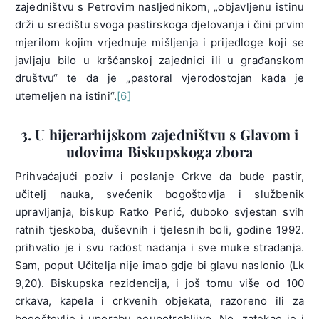
zajedništvu s Petrovim nasljednikom, „objavljenu istinu
drži u središtu svoga pastirskoga djelovanja i čini prvim
mjerilom kojim vrjednuje mišljenja i prijedloge koji se
javljaju bilo u kršćanskoj zajednici ili u građanskom
društvu“ te da je „pastoral vjerodostojan kada je
utemeljen na istini“.
[6]
3. U hijerarhijskom zajedništvu s Glavom i
udovima Biskupskoga zbora
Prihvaćajući poziv i poslanje Crkve da bude pastir,
učitelj nauka, svećenik bogoštovlja i službenik
upravljanja, biskup Ratko Perić, duboko svjestan svih
ratnih tjeskoba, duševnih i tjelesnih boli, godine 1992.
prihvatio je i svu radost nadanja i sve muke stradanja.
Sam, poput Učitelja nije imao gdje bi glavu naslonio (Lk
9,20). Biskupska rezidencija, i još tomu više od 100
crkava, kapela i crkvenih objekata, razoreno ili za
bogoštovlje i uporabu neupotrebljivo. No, zatekao je i