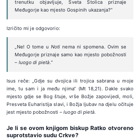
trenutku objavljuje, Sveta Stolica priznaje
Međugorje kao mjesto Gospinih ukazanja?“
Izričito mi je odgovorio:
„Ne! O tome u
Noti
nema ni spomena. Ovim se
Međugorje priznaje samo kao mjesto pobožnosti
–
luogo di pietà
.“
Isus reče: „Gdje su dvojica ili trojica sabrana u moje
ime, tu sam i ja među njima“ (Mt 18,21). Dakle svako
mjesto gdje se Bog štuje, vrše Božje zapovijedi, moli,
Presveta Euharistija slavi, i Božja ljubav na djelu očituje
jest mjesto pobožnosti –
luogo di pietà
.
Je li se ovom knjigom biskup Ratko otvoreno
suprotstavio sudu Crkve?