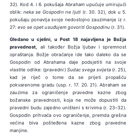
32). Kod 4. i 6. pokušaja Abraham upućuje umirujući
oblik:
neka
se
Gospodin
ne
ljuti
(r. 30. 32), dok u 5.
pokušaju ponavlja svoje nedostojno zauzimanje iz r.
27:
evo
se
opet
usuđujem
govoriti
Gospodinu
(r. 31).
Gledano u cjelini, u Post 18 najavljena je Božja
pravednost,
ali također Božja ljubav i spremnost
opraštanja. Božje obraćanje ide tako daleko da se
Gospodin od Abrahama daje podsjetiti na svoje
vlastite odlike: (pravedni)
Sudac svega
svijeta
(r. 25),
kad je riječ o tome da se prijeti propašću
pokvarenome gradu (usp. r. 17. 20. 21). Abraham se
zauzima za ograničenje pravedne kazne zbog
božanske pravednosti, koja ne može dopustiti da
pravedni budu zajedno uništeni s krivima (r. 23–32).
Gospodin prihvaća ovo ograničenje, premda grešna
većina biva pošteđena kazne zbog pravedne
manjine.