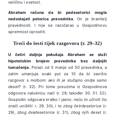
veličinu i svetost.
Abraham računa da bi pedesetorici mogla
nedostajati petorica pravednika
. On je branitelj
pravednosti. I nije se razočarao u Gospodinovu
spremnost oprostiti.
Treći do šesti tijek razgovora (r. 29–32)
U četiri daljnja pokušaja Abraham se služi
hipotetskim brojem pravednika bez daljnjih
tumačenja.
Polazi od 5 manje od 50 pravednika, a
zatim umanjuje svaki put za 10 da bi završio
razgovor s molbom:
ako ih je slučajno ondje samo
deset
? (r. 32). Pri tome preuzima iz Gospodinova
odgovora natuknicu
naći
(r. 29; također 30. 31. 32).
Gospodin odgovara kratko i jasno:
neću to učiniti
(to
znači
uništiti
: r. 29. 30), i to
zbog četrde
setorice
(r.
29),
zbog dvadesetorice
(r. 31),
zbog njih deset
(r.