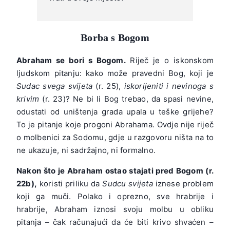
Borba s Bogom
Abraham se bori s Bogom.
Riječ je o iskonskom
ljudskom pitanju: kako može pravedni Bog, koji je
Sudac svega svijeta
(r. 25),
iskorijeniti i nevinoga s
krivim
(r. 23)? Ne bi li Bog trebao, da spasi nevine,
odustati od uništenja grada upala u teške grijehe?
To je pitanje koje progoni Abrahama. Ovdje nije riječ
o molbenici za Sodomu, gdje u razgovoru ništa na to
ne ukazuje, ni sadržajno, ni formalno.
Nakon što je Abraham ostao stajati pred Bogom (r.
22b),
koristi priliku da
Sudcu svijeta
iznese problem
koji ga muči. Polako i oprezno, sve hrabrije i
hrabrije, Abraham iznosi svoju molbu u obliku
pitanja – čak računajući da će biti krivo shvaćen –