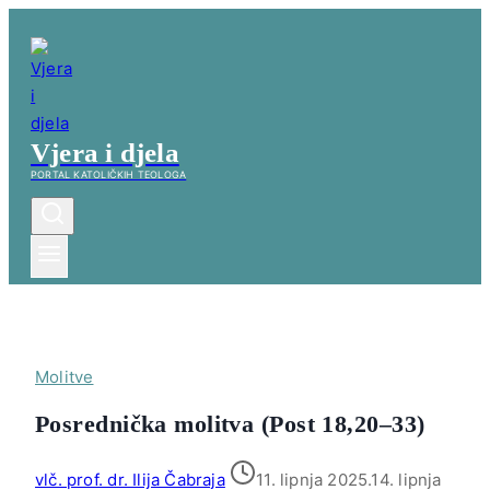
Skip
to
content
Vjera i djela
PORTAL KATOLIČKIH TEOLOGA
Molitve
Posrednička molitva (Post 18,20–33)
vlč. prof. dr. Ilija Čabraja
11. lipnja 2025.
14. lipnja