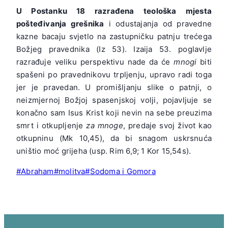
U Postanku 18 razrađena teološka mjesta
pošteđivanja grešnika
i odustajanja od pravedne
kazne bacaju svjetlo na zastupničku patnju trećega
Božjeg pravednika (Iz 53). Izaija 53. poglavlje
razrađuje veliku perspektivu nade da će
mnogi
biti
spašeni po pravednikovu trpljenju, upravo radi toga
jer je pravedan. U promišljanju slike o patnji, o
neizmjernoj Božjoj spasenjskoj volji, pojavljuje se
konačno sam Isus Krist koji nevin na sebe preuzima
smrt i otkupljenje
za mnoge
, predaje svoj život kao
otkupninu (Mk 10,45), da bi snagom uskrsnuća
uništio moć grijeha (usp. Rim 6,9; 1 Kor 15,54s).
Post
#
Abraham
#
molitva
#
Sodoma i Gomora
Tags: