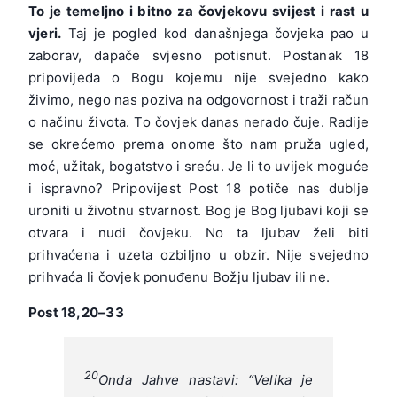
To je temeljno i bitno za čovjekovu svijest i rast u
vjeri.
Taj je pogled kod današnjega čovjeka pao u
zaborav, dapače svjesno potisnut. Postanak 18
pripovijeda o Bogu kojemu nije svejedno kako
živimo, nego nas poziva na odgovornost i traži račun
o načinu života. To čovjek danas nerado čuje. Radije
se okrećemo prema onome što nam pruža ugled,
moć, užitak, bogatstvo i sreću. Je li to uvijek moguće
i ispravno? Pripovijest Post 18 potiče nas dublje
uroniti u životnu stvarnost. Bog je Bog ljubavi koji se
otvara i nudi čovjeku. No ta ljubav želi biti
prihvaćena i uzeta ozbiljno u obzir. Nije svejedno
prihvaća li čovjek ponuđenu Božju ljubav ili ne.
Post 18,20–33
20
Onda Jahve nastavi: “Velika je