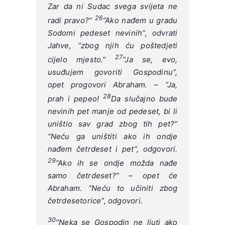
Zar da ni Sudac svega svijeta ne
26
radi pravo?”
”Ako nađem u gradu
Sodomi pedeset nevinih”, odvrati
Jahve, “zbog njih ću poštedjeti
27
cijelo mjesto.”
”Ja se, evo,
usuđujem govoriti Gospodinu”,
opet progovori Abraham. – “Ja,
28
prah i pepeo!
Da slučajno bude
nevinih pet manje od pedeset, bi li
uništio sav grad zbog tih pet?”
“Neću ga uništiti ako ih ondje
nađem četrdeset i pet”, odgovori.
29
”Ako ih se ondje možda nađe
samo četrdeset?” – opet će
Abraham. “Neću to učiniti zbog
četrdesetorice”, odgovori.
30
”Neka se Gospodin ne ljuti ako