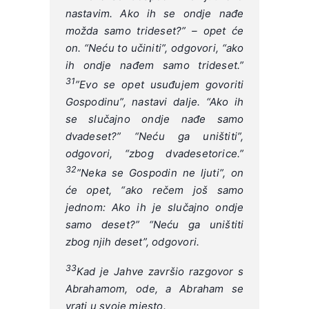
nastavim. Ako ih se ondje nađe
možda samo trideset?” – opet će
on. “Neću to učiniti”, odgovori, “ako
ih ondje nađem samo trideset.”
31
”Evo se opet usuđujem govoriti
Gospodinu”, nastavi dalje. “Ako ih
se slučajno ondje nađe samo
dvadeset?” “Neću ga uništiti”,
odgovori, “zbog dvadesetorice.”
32
”Neka se Gospodin ne ljuti”, on
će opet, “ako rečem još samo
jednom: Ako ih je slučajno ondje
samo deset?” “Neću ga uništiti
zbog njih deset”, odgovori.
33
Kad je Jahve završio razgovor s
Abrahamom, ode, a Abraham se
vrati u svoje mjesto.