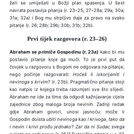
želi se umiješati u Božji plan spasenja. U šest
navrata postavlja pitanja (r. 23–25; 27–28a; 29a; 30a;
31a; 32a) i Bog mu strpljivo daje za pravo na svako
pitanje (r. 26; 28b; 29b; 30b; 31b; 32b).
Prvi tijek razgovora (r. 23–26)
Abraham se
primiče
Gospodinu (r. 23a)
kako bi mu
postavio pitanje koje ga muči. To je prvi put da
čovjek u razgovoru s Bogom ne odgovara na pitanje,
nego počinje razgovarati:
Hoćeš li iskorijeniti i
nevinoga
s
krivim?
(r. 23b). Pragmatično pitanje stoji
kao natpis iz kojega treba razumjeti sve što slijedi.
Abraham ne ide za time da odgodi kažnjavanje cijele
zajednice zbog maloga broja nevinih. Zadnji redak
gdje Abraham govori, unosi jasnoću: može li
Gospodin doista
ubiti nevinoga kao i krivoga, tako da
i nevin i krivi prođu jednako
?
Zar da ni Sudac svega