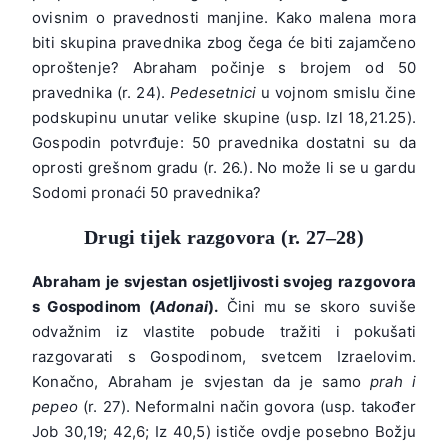
ovisnim o pravednosti manjine. Kako malena mora
biti skupina pravednika zbog čega će biti zajamčeno
oproštenje? Abraham počinje s brojem od 50
pravednika (r. 24).
Pedesetnici
u vojnom smislu čine
podskupinu unutar velike skupine (usp. Izl 18,21.25).
Gospodin potvrđuje: 50 pravednika dostatni su da
oprosti grešnom gradu (r. 26.). No može li se u gardu
Sodomi pronaći 50 pravednika?
Drugi tijek razgovora (r. 27–28)
Abraham je svjestan osjetljivosti svojeg razgovora
s Gospodinom (
Adonai
).
Čini mu se skoro suviše
odvažnim iz vlastite pobude tražiti i pokušati
razgovarati s Gospodinom, svetcem Izraelovim.
Konačno, Abraham je svjestan da je samo
prah i
pepeo
(r. 27). Neformalni način govora (usp. također
Job 30,19; 42,6; Iz 40,5) ističe ovdje posebno Božju