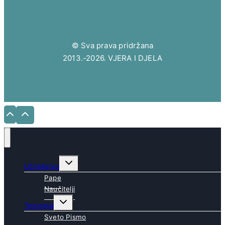
© Sva prava pridržana
2013.-2026. VJERA I DJELA
Toggle
Učiteljstvo
child
menu
Pape
Naučitelji
Toggle
Teologija
child
menu
Sveto Pismo