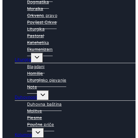
Dogmatika
Moralka
Crkveno pravo
Povijest Crkve
Liturgika
Pastoral
Katehetika
Ekumenizam
Toggle
Liturgija
child
menu
Blagdani
Homilije
Liturgijsko pjevanje
Note
Toggle
Duhovnost
child
menu
Duhovna baština
Molitve
Pjesme
Poučne priče
Toggle
Kolumne
child