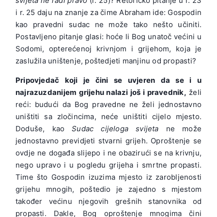
svijeta ne radi pravo
(r. 25)? Retoričko pitanje u r. 23
i r. 25 daju na znanje za čime Abraham ide: Gospodin
kao pravedni sudac ne može tako nešto učiniti.
Postavljeno pitanje glasi: hoće li Bog unatoč većini u
Sodomi, opterećenoj krivnjom i grijehom, koja je
zaslužila uništenje, poštedjeti manjinu od propasti?
Pripovjedač koji je čini se uvjeren da se i u
najrazuzdanijem grijehu nalazi još i pravednik,
želi
reći: budući da Bog pravedne ne želi jednostavno
uništiti sa zločincima, neće uništiti cijelo mjesto.
Doduše, kao
Sudac
cijeloga svijeta
ne može
jednostavno previdjeti stvarni grijeh. Oproštenje se
ovdje ne događa slijepo i ne obazirući se na krivnju,
nego upravo i u pogledu grijeha i smrtne propasti.
Time što Gospodin izuzima mjesto iz zarobljenosti
grijehu mnogih, poštedio je zajedno s mjestom
također većinu njegovih grešnih stanovnika od
propasti. Dakle, Bog oproštenje mnogima čini