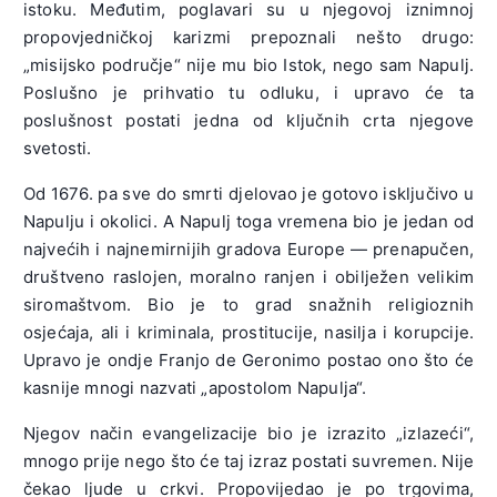
istoku. Međutim, poglavari su u njegovoj iznimnoj
propovjedničkoj karizmi prepoznali nešto drugo:
„misijsko područje“ nije mu bio Istok, nego sam Napulj.
Poslušno je prihvatio tu odluku, i upravo će ta
poslušnost postati jedna od ključnih crta njegove
svetosti.
Od 1676. pa sve do smrti djelovao je gotovo isključivo u
Napulju i okolici. A Napulj toga vremena bio je jedan od
najvećih i najnemirnijih gradova Europe — prenapučen,
društveno raslojen, moralno ranjen i obilježen velikim
siromaštvom. Bio je to grad snažnih religioznih
osjećaja, ali i kriminala, prostitucije, nasilja i korupcije.
Upravo je ondje Franjo de Geronimo postao ono što će
kasnije mnogi nazvati „apostolom Napulja“.
Njegov način evangelizacije bio je izrazito „izlazeći“,
mnogo prije nego što će taj izraz postati suvremen. Nije
čekao ljude u crkvi. Propovijedao je po trgovima,