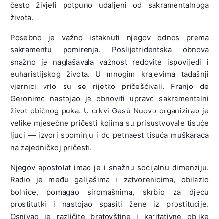
često živjeli potpuno udaljeni od sakramentalnoga
života.
Posebno je važno istaknuti njegov odnos prema
sakramentu pomirenja. Poslijetridentska obnova
snažno je naglašavala važnost redovite ispovijedi i
euharistijskog života. U mnogim krajevima tadašnji
vjernici vrlo su se rijetko pričešćivali. Franjo de
Geronimo nastojao je obnoviti upravo sakramentalni
život običnog puka. U crkvi Gesù Nuovo organizirao je
velike mjesečne pričesti kojima su prisustvovale tisuće
ljudi — izvori spominju i do petnaest tisuća muškaraca
na zajedničkoj pričesti.
Njegov apostolat imao je i snažnu socijalnu dimenziju.
Radio je među galijašima i zatvorenicima, obilazio
bolnice, pomagao siromašnima, skrbio za djecu
prostitutki i nastojao spasiti žene iz prostitucije.
Osnivao je različite bratovštine i karitativne oblike