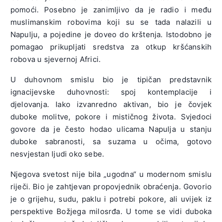
pomoći. Posebno je zanimljivo da je radio i među
muslimanskim robovima koji su se tada nalazili u
Napulju, a pojedine je doveo do krštenja. Istodobno je
pomagao prikupljati sredstva za otkup kršćanskih
robova u sjevernoj Africi.
U duhovnom smislu bio je tipičan predstavnik
ignacijevske duhovnosti: spoj kontemplacije i
djelovanja. Iako izvanredno aktivan, bio je čovjek
duboke molitve, pokore i mističnog života. Svjedoci
govore da je često hodao ulicama Napulja u stanju
duboke sabranosti, sa suzama u očima, gotovo
nesvjestan ljudi oko sebe.
Njegova svetost nije bila „ugodna“ u modernom smislu
riječi. Bio je zahtjevan propovjednik obraćenja. Govorio
je o grijehu, sudu, paklu i potrebi pokore, ali uvijek iz
perspektive Božjega milosrđa. U tome se vidi duboka