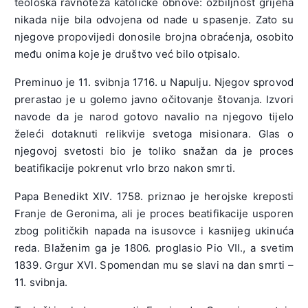
teološka ravnoteža katoličke obnove: ozbiljnost grijeha
nikada nije bila odvojena od nade u spasenje. Zato su
njegove propovijedi donosile brojna obraćenja, osobito
među onima koje je društvo već bilo otpisalo.
Preminuo je 11. svibnja 1716. u Napulju. Njegov sprovod
prerastao je u golemo javno očitovanje štovanja. Izvori
navode da je narod gotovo navalio na njegovo tijelo
želeći dotaknuti relikvije svetoga misionara. Glas o
njegovoj svetosti bio je toliko snažan da je proces
beatifikacije pokrenut vrlo brzo nakon smrti.
Papa
Benedikt XIV.
1758. priznao je herojske kreposti
Franje de Geronima, ali je proces beatifikacije usporen
zbog političkih napada na isusovce i kasnijeg ukinuća
reda. Blaženim ga je 1806. proglasio
Pio VII.
, a svetim
1839.
Grgur XVI. Spomendan mu se slavi na dan smrti –
11. svibnja.