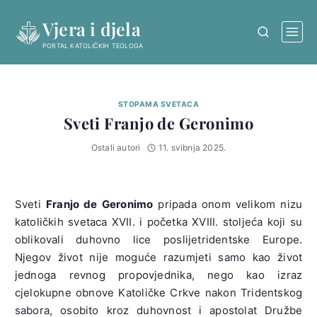
Skip
Vjera i djela
to
content
PORTAL KATOLIČKIH TEOLOGA
STOPAMA SVETACA
Sveti Franjo de Geronimo
Ostali autori
11. svibnja 2025.
Sveti
Franjo de Geronimo
pripada onom velikom nizu
katoličkih svetaca XVII. i početka XVIII. stoljeća koji su
oblikovali duhovno lice poslijetridentske Europe.
Njegov život nije moguće razumjeti samo kao život
jednoga revnog propovjednika, nego kao izraz
cjelokupne obnove Katoličke Crkve nakon
Tridentskog
sabora,
osobito kroz duhovnost i apostolat
Družbe