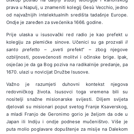
prava u
Napulj
, u znameniti kolegij Gesù Vecchio, jedno
od najvažnijih intelektualnih središta tadašnje Europe.
Ondje je zaređen za svećenika 1666. godine.
Prije ulaska u isusovački red radio je kao prefekt u
kolegiju za plemićke sinove. Učenici su ga prozvali
il
santo prefetto
– „sveti prefekt“ – zbog njegove
ozbiljnosti, posvećenosti molitvi i očinske brige. Ipak,
osjećao je da ga Bog poziva na radikalnije predanje, pa
1670. ulazi u novicijat Družbe Isusove.
Važno je razumjeti duhovni kontekst njegova
redovničkog života. Isusovci toga vremena bili su
nositelji snažne misionarske svijesti. Diljem svijeta
djelovali su misionari poput svetog
Franje Ksaverskog
,
a mladi Franjo de Geronimo gorio je željom da ode u
Japan ili Indiju i ondje podnese mučeništvo. Više je
puta molio poglavare dopuštenje za misije na Dalekom