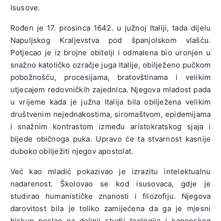
Isusove
.
Rođen je 17. prosinca 1642. u južnoj Italiji, tada dijelu
Napuljskog Kraljevstva pod španjolskom vlašću.
Potjecao je iz brojne obitelji i odmalena bio uronjen u
snažno katoličko ozračje juga Italije, obilježeno pučkom
pobožnošću, procesijama, bratovštinama i velikim
utjecajem redovničkih zajednica. Njegova mladost pada
u vrijeme kada je južna Italija bila obilježena velikim
društvenim nejednakostima, siromaštvom, epidemijama
i snažnim kontrastom između aristokratskog sjaja i
bijede običnoga puka. Upravo će ta stvarnost kasnije
duboko obilježiti njegov apostolat.
Već kao mladić pokazivao je izrazitu intelektualnu
nadarenost. Školovao se kod isusovaca, gdje je
studirao humanističke znanosti i filozofiju. Njegova
darovitost bila je toliko zamijećena da ga je mjesni
biskup poslao na daljnji studij teologije i kanonskog