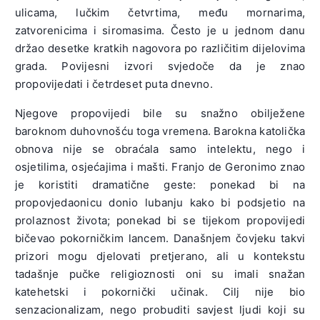
ulicama, lučkim četvrtima, među mornarima,
zatvorenicima i siromasima. Često je u jednom danu
držao desetke kratkih nagovora po različitim dijelovima
grada. Povijesni izvori svjedoče da je znao
propovijedati i četrdeset puta dnevno.
Njegove propovijedi bile su snažno obilježene
baroknom duhovnošću toga vremena. Barokna katolička
obnova nije se obraćala samo intelektu, nego i
osjetilima, osjećajima i mašti. Franjo de Geronimo znao
je koristiti dramatične geste: ponekad bi na
propovjedaonicu donio lubanju kako bi podsjetio na
prolaznost života; ponekad bi se tijekom propovijedi
bičevao pokorničkim lancem. Današnjem čovjeku takvi
prizori mogu djelovati pretjerano, ali u kontekstu
tadašnje pučke religioznosti oni su imali snažan
katehetski i pokornički učinak. Cilj nije bio
senzacionalizam, nego probuditi savjest ljudi koji su