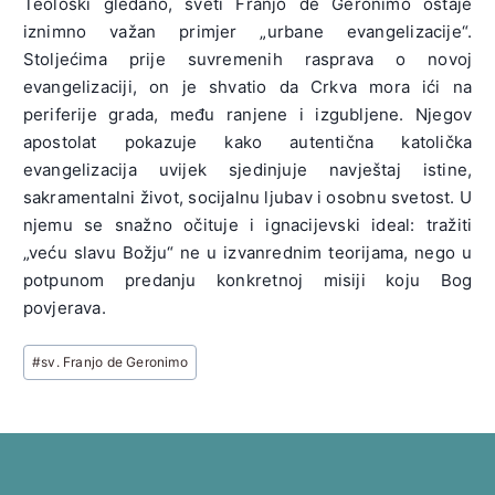
Teološki gledano, sveti Franjo de Geronimo ostaje
iznimno važan primjer „urbane evangelizacije“.
Stoljećima prije suvremenih rasprava o novoj
evangelizaciji, on je shvatio da Crkva mora ići na
periferije grada, među ranjene i izgubljene. Njegov
apostolat pokazuje kako autentična katolička
evangelizacija uvijek sjedinjuje navještaj istine,
sakramentalni život, socijalnu ljubav i osobnu svetost. U
njemu se snažno očituje i ignacijevski ideal: tražiti
„veću slavu Božju“ ne u izvanrednim teorijama, nego u
potpunom predanju konkretnoj misiji koju Bog
povjerava.
Post
#
sv. Franjo de Geronimo
Tags: