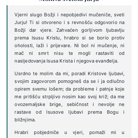
Vjerni slugo Božji i nepobjedivi mučeniče, sveti
Jurju! Ti si otvoreno i s revnošću odgovorio na
Božji dar vjere. Zahvaćen gorljivom ljubavlju
prema Isusu Kristu, hrabro si se borio protiv
oholosti, laži i prijevare. Ni bol ni mučenje, ni
mač ni smrt nisu te mogli rastaviti od
nasljedovanja Isusa Krista i njegova evanđelja.
Usrdno te molim da mi, poradi Kristove ljubavi,
svojim zagovorom pomogneš da se i ja odlučno
opirem svemu lošem; da probleme i patnje koje
me pritišću strpljivo nosim kao svoj križ; da me
ovozemaljske brige, sebičnost i nevolje ne
rastave od Isusove ljubavi prema Bogu i
bližnjima.
Hrabri pobjedniče u vjeri, pomaži mi u