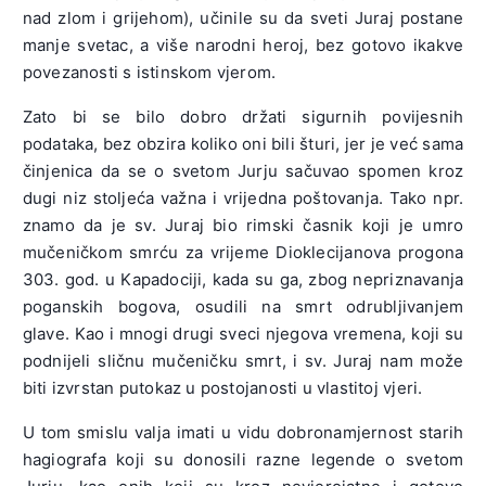
nad zlom i grijehom), učinile su da sveti Juraj postane
manje svetac, a više narodni heroj, bez gotovo ikakve
povezanosti s istinskom vjerom.
Zato bi se bilo dobro držati sigurnih povijesnih
podataka, bez obzira koliko oni bili šturi, jer je već sama
činjenica da se o svetom Jurju sačuvao spomen kroz
dugi niz stoljeća važna i vrijedna poštovanja. Tako npr.
znamo da je sv. Juraj bio rimski časnik koji je umro
mučeničkom smrću za vrijeme Dioklecijanova progona
303. god. u Kapadociji, kada su ga, zbog nepriznavanja
poganskih bogova, osudili na smrt odrubljivanjem
glave. Kao i mnogi drugi sveci njegova vremena, koji su
podnijeli sličnu mučeničku smrt, i sv. Juraj nam može
biti izvrstan putokaz u postojanosti u vlastitoj vjeri.
U tom smislu valja imati u vidu dobronamjernost starih
hagiografa koji su donosili razne legende o svetom