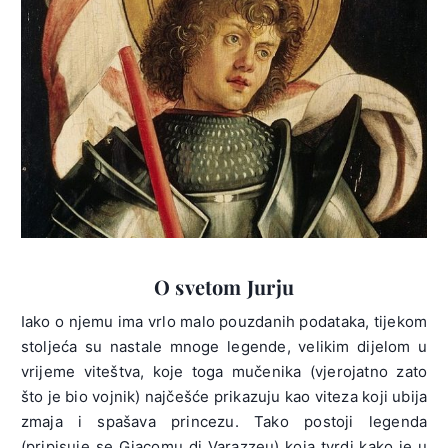
O svetom Jurju
Iako o njemu ima vrlo malo pouzdanih podataka, tijekom
stoljeća su nastale mnoge legende, velikim dijelom u
vrijeme viteštva, koje toga mučenika (vjerojatno zato
što je bio vojnik) najčešće prikazuju kao viteza koji ubija
zmaja i spašava princezu. Tako postoji legenda
(pripisuje se Giacomu di Varazzeu) koja tvrdi kako je u