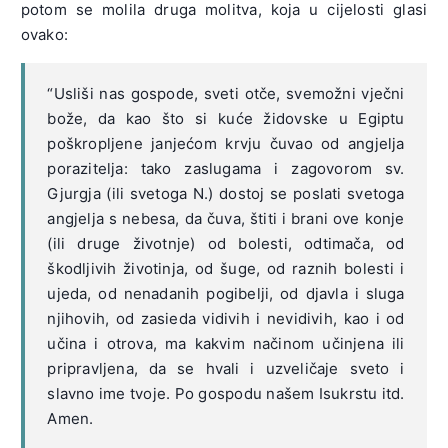
potom se molila druga molitva, koja u cijelosti glasi
ovako:
“Usliši nas gospode, sveti otče, svemožni vječni
bože, da kao što si kuće židovske u Egiptu
poškropljene janjećom krvju čuvao od angjelja
porazitelja: tako zaslugama i zagovorom sv.
Gjurgja (ili svetoga N.) dostoj se poslati svetoga
angjelja s nebesa, da čuva, štiti i brani ove konje
(ili druge životnje) od bolesti, odtimača, od
škodljivih životinja, od šuge, od raznih bolesti i
ujeda, od nenadanih pogibelji, od djavla i sluga
njihovih, od zasieda vidivih i nevidivih, kao i od
učina i otrova, ma kakvim načinom učinjena ili
pripravljena, da se hvali i uzveličaje sveto i
slavno ime tvoje. Po gospodu našem Isukrstu itd.
Amen.