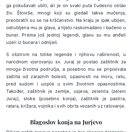
ga pokušavali ubiti, ali je on svaki puta čudesno ostao
živ. Štoviše, mnogi koji su gledali takva mučenja,
preobratili su se na kršćanstvo. Na kraju je ipak ubijen,
odrubljena mu je glava, a tijelo raskomadano i bačeno u
bunar. Prema još jednoj legendi, glavu su mu anđeli
uzeli iz bunara i odnijeli.
S obzirom na tolike legende i njihovu raširenost, u
narodnom vjerovanju sv. Juraj je postao zaštitnik za
mnoga životna područja, a posebno mu se pripisivala
zaštita od zaraznih bolesti, opasnosti na moru, ratu,
pred sudom i uopće u svim životnim opasnostima.
Također, zaštitnik je zemlje, usjeva, zelenila (zeleni
Juraj), stoke (posebno konja), zaštitnik je pastira,
ratara, križara, vojnika i svih obrta vezanih uz ratovanje.
Blagoslov konja na Jurjevo