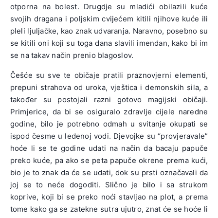
otporna na bolest. Drugdje su mladići obilazili kuće
svojih dragana i poljskim cvijećem kitili njihove kuće ili
pleli ljuljačke, kao znak udvaranja. Naravno, posebno su
se kitili oni koji su toga dana slavili imendan, kako bi im
se na takav način prenio blagoslov.
Češće su sve te običaje pratili praznovjerni elementi,
prepuni strahova od uroka, vještica i demonskih sila, a
također su postojali razni gotovo magijski običaji.
Primjerice, da bi se osiguralo zdravlje cijele naredne
godine, bilo je potrebno odmah u svitanje okupati se
ispod česme u ledenoj vodi. Djevojke su “provjeravale”
hoće li se te godine udati na način da bacaju papuče
preko kuće, pa ako se peta papuče okrene prema kući,
bio je to znak da će se udati, dok su prsti označavali da
joj se to neće dogoditi. Slično je bilo i sa strukom
koprive, koji bi se preko noći stavljao na plot, a prema
tome kako ga se zatekne sutra ujutro, znat će se hoće li