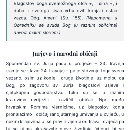
Blagoslov boga svemožnoga otca +, i sina +, i
duha + svetoga sišao vrhu ovih konja i ostao
vazda. Odg. Amen” (Str. 155).
(Napomena: u
Obredniku se svuda Bog (u raznim oblicima)
navodi malim slovom.)
Jurjevo i narodni običaji
Spomendan sv. Jurja pada u proljeće – 23. travnja
(ranije se slavio 24. travnja) – pa je štovanje toga sveca
vezano, osim uz konje i druge životinje, uz molbu da
Bog, po zagovoru sv. Jurja, blagoslovi usjeve i
cjelokupna gospodarstva. Tako su se u raznim
krajevima uvriježili i različiti običaji. Npr. među
hrvatskim Romima vjernicima, uz blagoslov konja
pronalazimo i običaj ranojutarnjeg umivanja u cvijeću, u
nekim krajevima bi se pravili vijenci od trava i cvijeća pa
bi se njima ukrašavale glave životinja (vijenci bi se