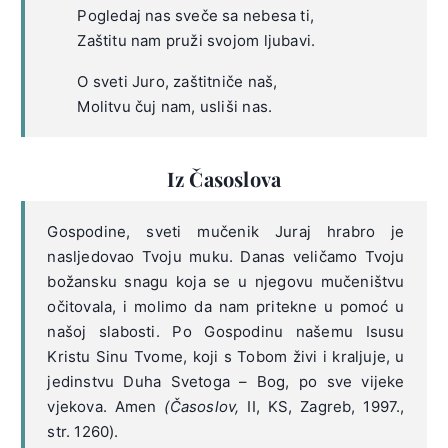
Pogledaj nas sveče sa nebesa ti,
Zaštitu nam pruži svojom ljubavi.
O sveti Juro, zaštitniče naš,
Molitvu čuj nam, usliši nas.
Iz Časoslova
Gospodine, sveti mučenik Juraj hrabro je
nasljedovao Tvoju muku. Danas veličamo Tvoju
božansku snagu koja se u njegovu mučeništvu
očitovala, i molimo da nam pritekne u pomoć u
našoj slabosti. Po Gospodinu našemu Isusu
Kristu Sinu Tvome, koji s Tobom živi i kraljuje, u
jedinstvu Duha Svetoga – Bog, po sve vijeke
vjekova. Amen
(Časoslov,
II, KS, Zagreb, 1997.,
str. 1260).