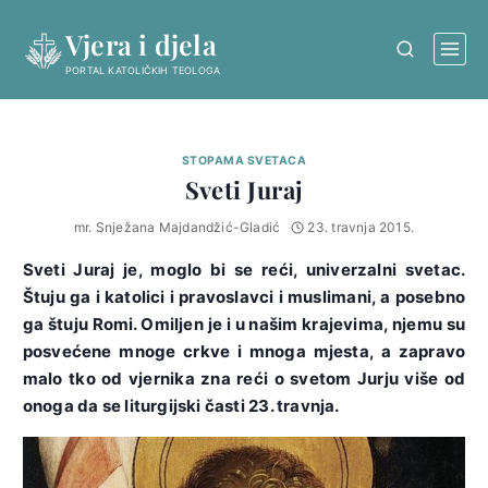
Skip
Vjera i djela
to
content
PORTAL KATOLIČKIH TEOLOGA
STOPAMA SVETACA
Sveti Juraj
mr. Snježana Majdandžić-Gladić
23. travnja 2015.
Sveti Juraj je, moglo bi se reći, univerzalni svetac.
Štuju ga i katolici i pravoslavci i muslimani, a posebno
ga štuju Romi. Omiljen je i u našim krajevima, njemu su
posvećene mnoge crkve i mnoga mjesta, a zapravo
malo tko od vjernika zna reći o svetom Jurju više od
onoga da se liturgijski časti 23. travnja.