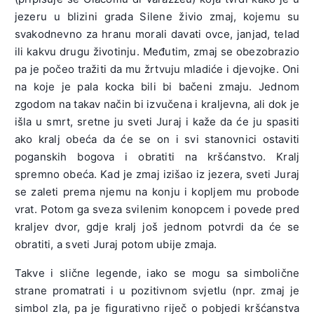
jezeru u blizini grada Silene živio zmaj, kojemu su
svakodnevno za hranu morali davati ovce, janjad, telad
ili kakvu drugu životinju. Međutim, zmaj se obezobrazio
pa je počeo tražiti da mu žrtvuju mladiće i djevojke. Oni
na koje je pala kocka bili bi bačeni zmaju. Jednom
zgodom na takav način bi izvučena i kraljevna, ali dok je
išla u smrt, sretne ju sveti Juraj i kaže da će ju spasiti
ako kralj obeća da će se on i svi stanovnici ostaviti
poganskih bogova i obratiti na kršćanstvo. Kralj
spremno obeća. Kad je zmaj izišao iz jezera, sveti Juraj
se zaleti prema njemu na konju i kopljem mu probode
vrat. Potom ga sveza svilenim konopcem i povede pred
kraljev dvor, gdje kralj još jednom potvrdi da će se
obratiti, a sveti Juraj potom ubije zmaja.
Takve i slične legende, iako se mogu sa simbolične
strane promatrati i u pozitivnom svjetlu (npr. zmaj je
simbol zla, pa je figurativno riječ o pobjedi kršćanstva