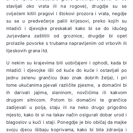
stavljali oko vrata ili na rogove), drugdje su se
cvijećem kitili pragovi i štokovi prozora i vrata, negdje
su se u predvečerje palili krijesovi, preko kojih su
mladići i djevojke preskakali kako bi se do idućeg
Jurjevdana zaštitili od groznice, drugdje bi opet
prolazile povorke s trubama napravljenim od vrbovih ili
lijeskovih grana itd.
U nekim su krajevima bili uobičajeni i ophodi, kada bi
mladići i djevojke išli od kuće do kuće i ostavljali po
jednu zelenu grančicu (kao znak dobrih želja), i pri
tome ukućanima pjevali različite pjesme, a domaćini bi
ih darivali jajima, slaninom, novčićima ili kakvom
drugom sitnicom. Potom bi domaćini te grančice
zadijevali u polja, staju ili na neko drugo prigodno
mjesto, kako bi si na takav način osigurali dobar urod i
blagoslov u kući i staji. Ponegdje je bio običaj da majke
svoju djecu išibaju koprivama, kako bi bila zdravija i