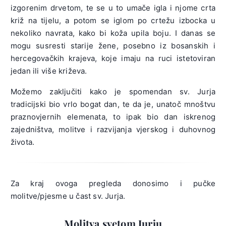
izgorenim drvetom, te se u to umače igla i njome crta
križ na tijelu, a potom se iglom po crtežu izbocka u
nekoliko navrata, kako bi koža upila boju. I danas se
mogu susresti starije žene, posebno iz bosanskih i
hercegovačkih krajeva, koje imaju na ruci istetoviran
jedan ili više križeva.
Možemo zaključiti kako je spomendan sv. Jurja
tradicijski bio vrlo bogat dan, te da je, unatoč mnoštvu
praznovjernih elemenata, to ipak bio dan iskrenog
zajedništva, molitve i razvijanja vjerskog i duhovnog
života.
Za kraj ovoga pregleda donosimo i pučke
molitve/pjesme u čast sv. Jurja.
Molitva svetom Jurju