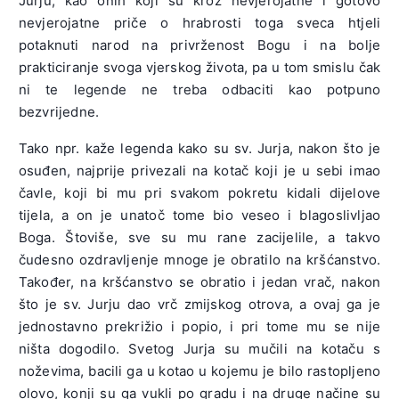
Jurju, kao onih koji su kroz nevjerojatne i gotovo
nevjerojatne priče o hrabrosti toga sveca htjeli
potaknuti narod na privrženost Bogu i na bolje
prakticiranje svoga vjerskog života, pa u tom smislu čak
ni te legende ne treba odbaciti kao potpuno
bezvrijedne.
Tako npr. kaže legenda kako su sv. Jurja, nakon što je
osuđen, najprije privezali na kotač koji je u sebi imao
čavle, koji bi mu pri svakom pokretu kidali dijelove
tijela, a on je unatoč tome bio veseo i blagoslivljao
Boga. Štoviše, sve su mu rane zacijelile, a takvo
čudesno ozdravljenje mnoge je obratilo na kršćanstvo.
Također, na kršćanstvo se obratio i jedan vrač, nakon
što je sv. Jurju dao vrč zmijskog otrova, a ovaj ga je
jednostavno prekrižio i popio, i pri tome mu se nije
ništa dogodilo. Svetog Jurja su mučili na kotaču s
noževima, bacili ga u kotao u kojemu je bilo rastopljeno
olovo, konji su ga vukli po gradu i na druge načine su