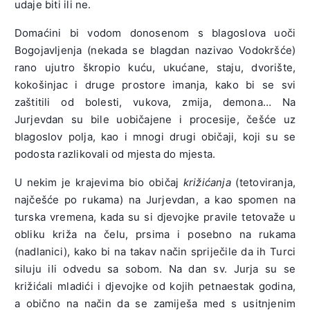
udaje biti ili ne.
Domaćini bi vodom donosenom s blagoslova uoči
Bogojavljenja (nekada se blagdan nazivao Vodokršće)
rano ujutro škropio kuću, ukućane, staju, dvorište,
kokošinjac i druge prostore imanja, kako bi se svi
zaštitili od bolesti, vukova, zmija, demona… Na
Jurjevdan su bile uobičajene i procesije, češće uz
blagoslov polja, kao i mnogi drugi običaji, koji su se
podosta razlikovali od mjesta do mjesta.
U nekim je krajevima bio običaj
križićanja
(tetoviranja,
najčešće po rukama) na Jurjevdan, a kao spomen na
turska vremena, kada su si djevojke pravile tetovaže u
obliku križa na čelu, prsima i posebno na rukama
(nadlanici), kako bi na takav način spriječile da ih Turci
siluju ili odvedu sa sobom. Na dan sv. Jurja su se
križićali mladići i djevojke od kojih petnaestak godina,
a obično na način da se zamiješa med s usitnjenim