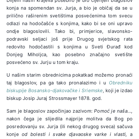
Diljem naših krajeva posebno je bio cijenjen blagoslov
konja na spomendan sv. Jurja, a bio je običaj da se u
prilično raširenim svetištima posvećenima tom svecu
odlazi na hodočašće s konjima, kako bi se oni upravo
ondje blagoslovili. Tako bi, primjerice, slavonsko-
podravski seljaci još prije Drugog svjetskog rata
redovito hodočastili s konjima u Sveti Đurađ kod
Donjeg Miholjca, kao posebno značajno svetište
posvećeno sv. Jurju u tom kraju.
U našim starim obrednicima pokatkad možemo pronaći
taj blagoslov, pa ga tako pronalazimo i u
Obredniku
biskupije Bosansko-djakovačke i Sriemske
,
koji je izdao
biskup Josip Juraj Strossmayer 1878. god.
Sam je blagoslov započinjao zazivom:
Pomoć je naša…,
nakon čega je slijedila najprije molitva da Bog po
posredovanju sv. Jurja (ili nekog drugog sveca) sačuva
konje
od bolesti i svake djavaoske varke i vlasti,
a