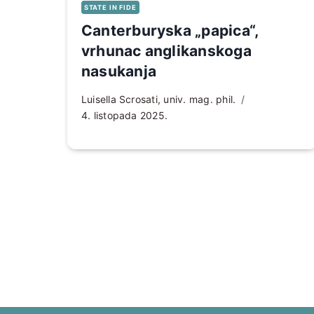
STATE IN FIDE
Canterburyska „papica“,
vrhunac anglikanskoga
nasukanja
Luisella Scrosati, univ. mag. phil.
4. listopada 2025.