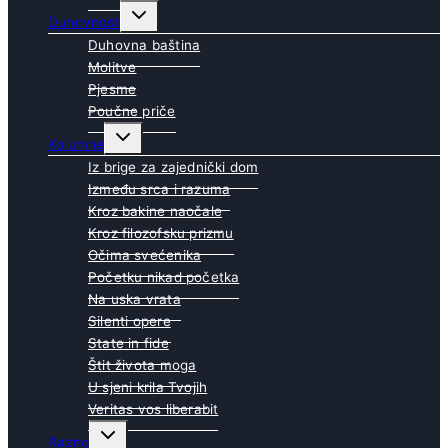
Toggle
Duhovnost
child
menu
Duhovna baština
Molitve
Pjesme
Poučne priče
Toggle
Kolumne
child
menu
Iz brige za zajednički dom
Između srca i razuma
Kroz bakine naočale
Kroz filozofsku prizmu
Očima svećenika
Početku nikad početka
Na uska vrata
Silenti opere
State in fide
Štit života moga
U sjeni krila Tvojih
Veritas vos liberabit
Toggle
Razno
child