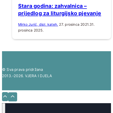
Stara godina: zahvalnica –
prijedlog za liturgijsko pjevanje
Mirko Jurić, dipl. kateh.
27. prosinca 2021.
31.
prosinca 2025.
© Sva prava pridržana
2013.-2026. VJERA I DJELA