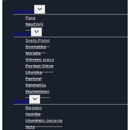
Toggle
Učiteljstvo
child
menu
Pape
Naučitelji
Toggle
Teologija
child
menu
Sveto Pismo
Dogmatika
Moralka
Crkveno pravo
Povijest Crkve
Liturgika
Pastoral
Katehetika
Ekumenizam
Toggle
Liturgija
child
menu
Blagdani
Homilije
Liturgijsko pjevanje
Note