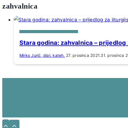
zahvalnica
PRIJEDLOZI ZA LITURGIJSKO PJEVANJE
Stara godina: zahvalnica – prijedlog 
Mirko Jurić, dipl. kateh.
27. prosinca 2021.
31. prosinca 