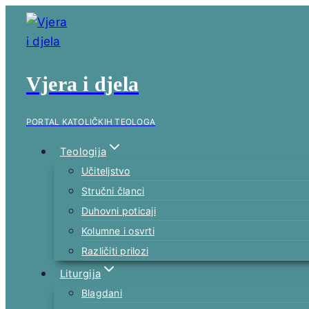
Skip
to
content
Vjera i djela
PORTAL KATOLIČKIH TEOLOGA
Teologija
Učiteljstvo
Stručni članci
Duhovni poticaji
Kolumne i osvrti
Različiti prilozi
Liturgija
Blagdani