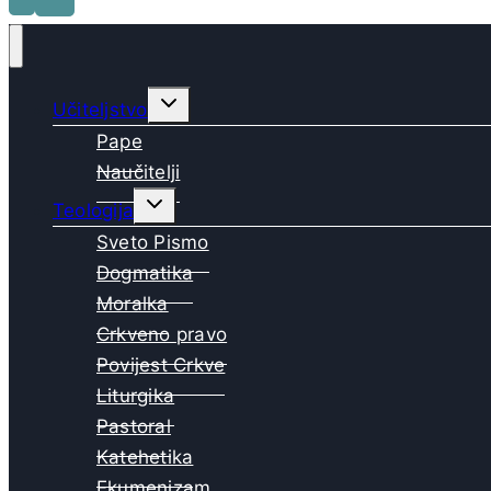
Toggle
Učiteljstvo
child
menu
Pape
Naučitelji
Toggle
Teologija
child
menu
Sveto Pismo
Dogmatika
Moralka
Crkveno pravo
Povijest Crkve
Liturgika
Pastoral
Katehetika
Ekumenizam