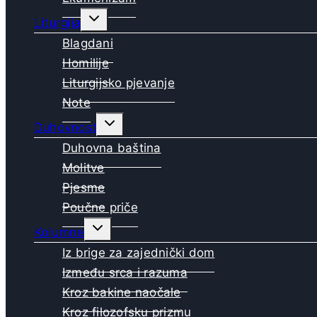
Toggle
Liturgija
child
menu
Blagdani
Homilije
Liturgijsko pjevanje
Note
Toggle
Duhovnost
child
menu
Duhovna baština
Molitve
Pjesme
Poučne priče
Toggle
Kolumne
child
menu
Iz brige za zajednički dom
Između srca i razuma
Kroz bakine naočale
Kroz filozofsku prizmu