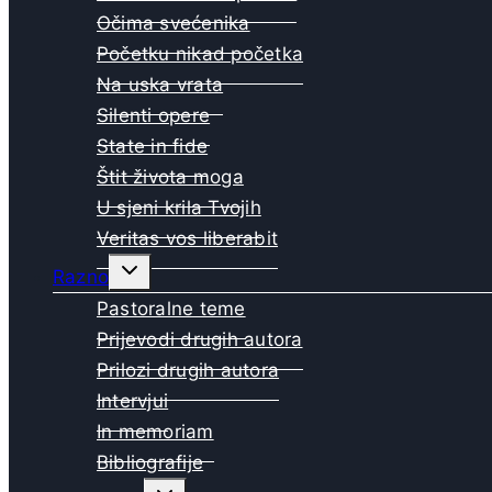
Očima svećenika
Početku nikad početka
Na uska vrata
Silenti opere
State in fide
Štit života moga
U sjeni krila Tvojih
Veritas vos liberabit
Toggle
Razno
child
menu
Pastoralne teme
Prijevodi drugih autora
Prilozi drugih autora
Intervjui
In memoriam
Bibliografije
Toggle