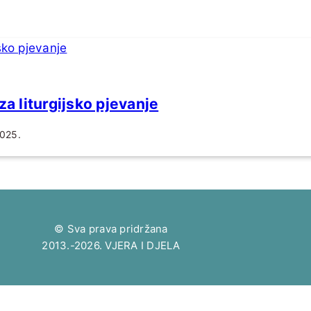
za liturgijsko pjevanje
2025.
© Sva prava pridržana
2013.-2026. VJERA I DJELA