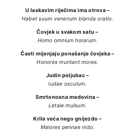
U laskavim riječima ima otrova –
Habet suum venenum blanda oratio
.
Čovjek u svakom satu –
Homo omnium horarum
.
Časti mijenjaju ponašanje čovjeka –
Honores muntant mores
.
Judin poljubac –
Iudae osculum
.
Smrtonosna medovina –
Letale mulsum
.
Krila veća nego gnijezdo –
Maiores pennae nido
.