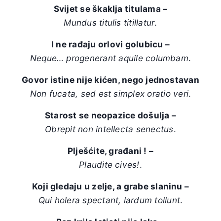
Svijet se škaklja titulama –
Mundus titulis titillatur
.
I ne rađaju orlovi golubicu –
Neque… progenerant aquile columbam
.
Govor istine nije kićen, nego jednostavan
Non fucata, sed est simplex oratio veri
.
Starost se neopazice došulja –
Obrepit non intellecta senectus
.
Plješćite, građani ! –
Plaudite cives!
.
Koji gledaju u zelje, a grabe slaninu –
Qui holera spectant, lardum tollunt
.