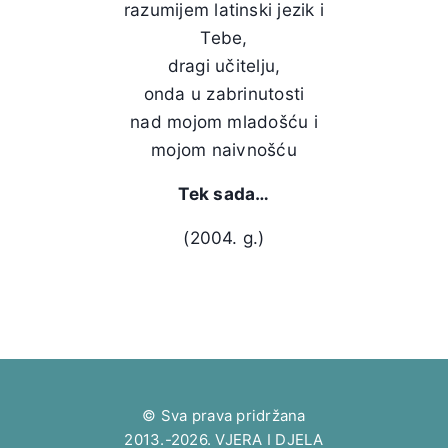
razumijem latinski jezik i
Tebe,
dragi učitelju,
onda u zabrinutosti
nad mojom mladošću i
mojom naivnošću
Tek sada…
(2004. g.)
© Sva prava pridržana
2013.-2026. VJERA I DJELA