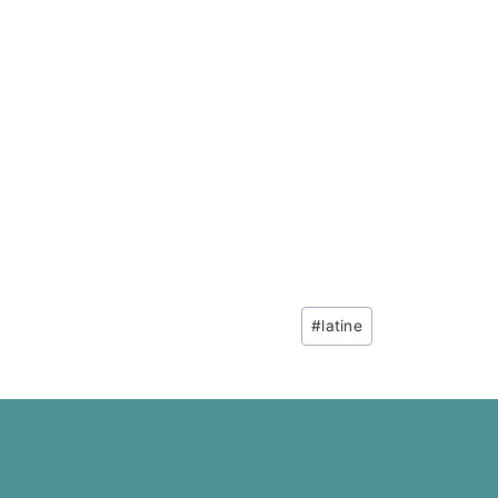
Post
#
latine
Tags: