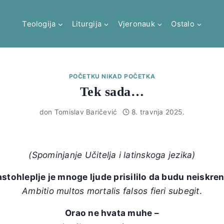
Teologija
Liturgija
Vjeronauk
Ostalo
POČETKU NIKAD POČETKA
Tek sada…
don Tomislav Baričević
8. travnja 2025.
(Spominjanje Učitelja
i latinskoga jezika)
stohleplje je mnoge ljude prisililo da budu neiskren
Ambitio multos mortalis falsos fieri subegit
.
Orao ne hvata muhe –