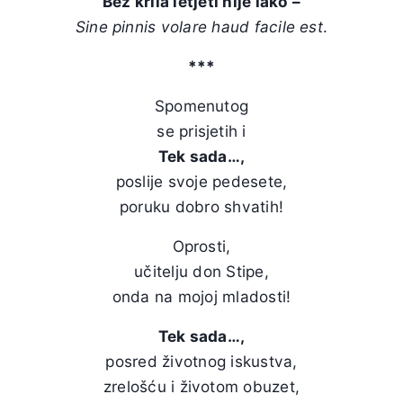
Bez krila letjeti nije lako –
Sine pinnis volare haud facile est
.
***
Spomenutog
se prisjetih i
Tek sada…,
poslije svoje pedesete,
poruku dobro shvatih!
Oprosti,
učitelju don Stipe,
onda na mojoj mladosti!
Tek sada…,
posred životnog iskustva,
zrelošću i životom obuzet,