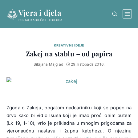
Skip
Vjera i djela
to
content
PORTAL KATOLIČKIH TEOLOGA
KREATIVNE IDEJE
Zakej na stablu – od papira
Bibijana Majglad
29. listopada 2016.
Zgoda o Zakeju, bogatom nadcariniku koji se popeo na
drvo kako bi vidio Isusa koji je imao proći onim putem
(Lk 19, 1-10), vrlo je prikladna u mnogim prigodama za
vjeronaučnu nastavu i župnu katehezu. O njezinu