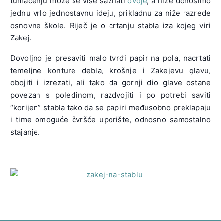
tumačenju može se više saznati
ovdje
, a niže donosimo
jednu vrlo jednostavnu ideju, prikladnu za niže razrede
osnovne škole. Riječ je o crtanju stabla iza kojeg viri
Zakej.
Dovoljno je presaviti malo tvrđi papir na pola, nacrtati
temeljne konture debla, krošnje i Zakejevu glavu,
obojiti i izrezati, ali tako da gornji dio glave ostane
povezan s poleđinom, razdvojiti i po potrebi saviti
“korijen” stabla tako da se papiri međusobno preklapaju
i time omoguće čvršće uporište, odnosno samostalno
stajanje.