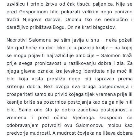
uzvišicu i prinio žrtvu od čak tisuću paljenica. Nije se
pred Gospodinom htio pokazati velikim nego ponizno
tražiti Njegove darove. Onomu tko se nesebično i
darežljivo približava Bogu, On ne krati blagoslov.
Naprotiv! Salomonu se sâm javlja u snu – neka poželi
što god hoće na dar! Iako je u poziciji kralja – na kojoj
se mogu pojaviti najrazličitije ambicije – Salomon traži
prije svega pronicavost u razlikovanju dobra i zla. Za
njega glavna oznaka kraljevskog identiteta nije moć ili
bilo koja vrsta prestiža nego biti ispravan prema
kriteriju dobra. Bez ovoga sva druga posjedovanja i
prosperiteti samo su privid kojega tijek vremena prije ili
kasnije briše sa pozornice postojanja kao da ga nije niti
bilo. Samo ono što je dobro zadobiva postojanost u
vremenu i pred očima Vječnoga. Gospodin će
odobravanjem potvrditi ovu Salomonovu molbu kao
predvorje mudrosti. A mudrost čovjeka ne lišava dobara