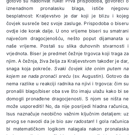
gotovo su nadohvat ruke! Prva prispodoba, govoreći o
iznenadnom pronalasku blaga, ističe njegovu
besplatnost: Kraljevstvo je dar koji je blizu i kojeg
čovjek susreće bez svoje zasluge. Prispodoba o biseru
ovdje ide korak dalje. U ono vrijeme biseri su smatrani
najvećom dragocjenošću, nešto poput dijamanata u
naše vrijeme. Postali su slika duhovnih stvarnosti i
vrjednota. Biser je predmet čežnje trgovca koji traga za
njim. A čežnja, živa želja za Kraljevstvom također je dar,
snaga koja pokreće.
Svaki čovjek ide onim putem na
kojem se nada pronaći sreću
(sv. Augustin). Gotovo da
nema razlike u reakciji radnika na njivi i trgovca: čim su
pronašli blago/biser oba sve što imaju ulažu kako bi se
domogli pronađene dragocjenosti. S njom se ništa ne
može usporediti! No, da nije posrijedi hladna računica,
Isus naznačuje neobično važnim ključnim detaljem: uz
prvog se navodi da je bio
sav radostan
! I gola računica
bi matematičkom logikom nalagala nakon pronalaska