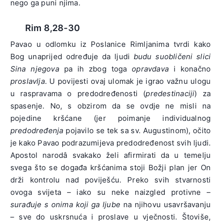
nego ga puni njima.
Rim 8,28-30
Pavao u odlomku iz Poslanice Rimljanima tvrdi kako
Bog unaprijed određuje da ljudi
budu suobličeni slici
Sina njegova
pa ih zbog toga
opravdava
i konačno
proslavlja
. U povijesti ovaj ulomak je igrao važnu ulogu
u raspravama o predodređenosti (
predestinaciji
) za
spasenje. No, s obzirom da se ovdje ne misli na
pojedine kršćane (jer poimanje individualnog
predodređenja
pojavilo se tek sa sv. Augustinom), očito
je kako Pavao podrazumijeva predodređenost svih ljudi.
Apostol narodâ svakako želi afirmirati da u temelju
svega što se događa kršćanima stoji Božji plan jer On
drži kontrolu nad poviješću. Preko svih stvarnosti
ovoga svijeta – iako su neke naizgled protivne –
surađuje s onima koji ga ljube
na njihovu usavršavanju
– sve do uskrsnuća i proslave u vječnosti. Štoviše,