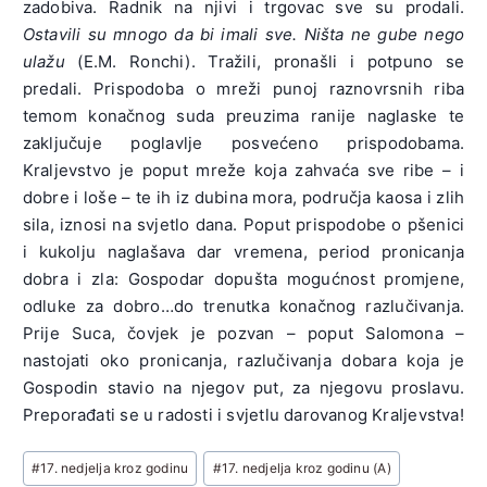
zadobiva. Radnik na njivi i trgovac sve su prodali.
Ostavili su mnogo da bi imali sve. Ništa ne gube nego
ulažu
(E.M. Ronchi). Tražili, pronašli i potpuno se
predali. Prispodoba o mreži punoj raznovrsnih riba
temom konačnog suda preuzima ranije naglaske te
zaključuje poglavlje posvećeno prispodobama.
Kraljevstvo je poput mreže koja zahvaća sve ribe – i
dobre i loše – te ih iz dubina mora, područja kaosa i zlih
sila, iznosi na svjetlo dana. Poput prispodobe o pšenici
i kukolju naglašava dar vremena, period pronicanja
dobra i zla: Gospodar dopušta mogućnost promjene,
odluke za dobro…do trenutka konačnog razlučivanja.
Prije Suca, čovjek je pozvan – poput Salomona –
nastojati oko pronicanja, razlučivanja dobara koja je
Gospodin stavio na njegov put, za njegovu proslavu.
Preporađati se u radosti i svjetlu darovanog Kraljevstva!
Post
#
17. nedjelja kroz godinu
#
17. nedjelja kroz godinu (A)
Tags: