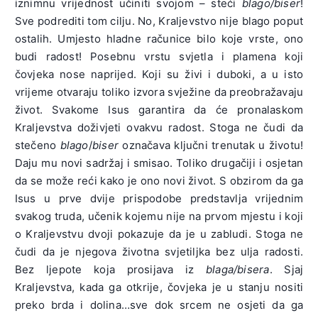
iznimnu vrijednost učiniti svojom – steći
blago/biser
!
Sve podrediti tom cilju. No, Kraljevstvo nije blago poput
ostalih. Umjesto hladne računice bilo koje vrste, ono
budi radost! Posebnu vrstu svjetla i plamena koji
čovjeka nose naprijed. Koji su živi i duboki, a u isto
vrijeme otvaraju toliko izvora svježine da preobražavaju
život. Svakome Isus garantira da će pronalaskom
Kraljevstva doživjeti ovakvu radost. Stoga ne čudi da
stečeno
blago
/
biser
označava ključni trenutak u životu!
Daju mu novi sadržaj i smisao. Toliko drugačiji i osjetan
da se može reći kako je ono novi život. S obzirom da ga
Isus u prve dvije prispodobe predstavlja vrijednim
svakog truda, učenik kojemu nije na prvom mjestu i koji
o Kraljevstvu dvoji pokazuje da je u zabludi. Stoga ne
čudi da je njegova životna svjetiljka bez ulja radosti.
Bez ljepote koja prosijava iz
blaga/bisera
. Sjaj
Kraljevstva, kada ga otkrije, čovjeka je u stanju nositi
preko brda i dolina…sve dok srcem ne osjeti da ga