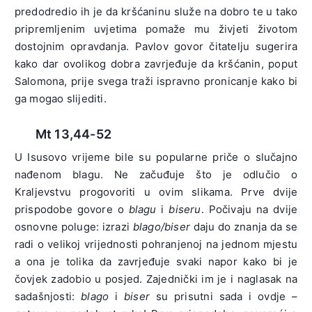
predodredio ih je da kršćaninu služe na dobro te u tako
pripremljenim uvjetima pomaže mu živjeti životom
dostojnim opravdanja. Pavlov govor čitatelju sugerira
kako dar ovolikog dobra zavrjeđuje da kršćanin, poput
Salomona, prije svega traži ispravno pronicanje kako bi
ga mogao slijediti.
Mt 13,44-52
U Isusovo vrijeme bile su popularne priče o slučajno
nađenom blagu. Ne začuđuje što je odlučio o
Kraljevstvu progovoriti u ovim slikama. Prve dvije
prispodobe govore o
blagu
i
biseru
. Počivaju na dvije
osnovne poluge: izrazi
blago/biser
daju do znanja da se
radi o velikoj vrijednosti pohranjenoj na jednom mjestu
a ona je tolika da zavrjeđuje svaki napor kako bi je
čovjek zadobio u posjed. Zajednički im je i naglasak na
sadašnjosti:
blago
i
biser
su prisutni sada i ovdje –