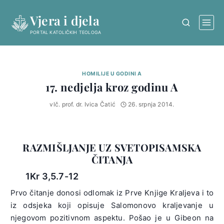
Skip
Vjera i djela
to
content
PORTAL KATOLIČKIH TEOLOGA
HOMILIJE U GODINI A
17. nedjelja kroz godinu A
vlč. prof. dr. Ivica Čatić
26. srpnja 2014.
RAZMIŠLJANJE UZ SVETOPISAMSKA
ČITANJA
1Kr 3,5.7-12
Prvo čitanje donosi odlomak iz Prve Knjige Kraljeva i to
iz odsjeka koji opisuje Salomonovo kraljevanje u
njegovom pozitivnom aspektu. Pošao je u Gibeon na