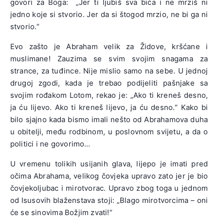
govori za Boga: „Jer ti ljubiš sva bića i ne mrziš ni
jedno koje si stvorio. Jer da si štogod mrzio, ne bi ga ni
stvorio.“
Evo zašto je Abraham velik za Židove, kršćane i
muslimane! Zauzima se svim svojim snagama za
strance, za tuđince. Nije mislio samo na sebe. U jednoj
drugoj zgodi, kada je trebao podijeliti pašnjake sa
svojim rođakom Lotom, rekao je: „Ako ti kreneš desno,
ja ću lijevo. Ako ti kreneš lijevo, ja ću desno.“ Kako bi
bilo sjajno kada bismo imali nešto od Abrahamova duha
u obitelji, među rodbinom, u poslovnom svijetu, a da o
politici i ne govorimo…
U vremenu tolikih usijanih glava, lijepo je imati pred
očima Abrahama, velikog čovjeka upravo zato jer je bio
čovjekoljubac i mirotvorac. Upravo zbog toga u jednom
od Isusovih blaženstava stoji: „Blago mirotvorcima – oni
će se sinovima Božjim zvati!“