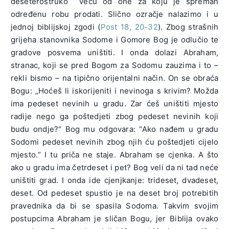
deseterostruko veću od one za koju je spreman
određenu robu prodati. Slično ozračje nalazimo i u
jednoj biblijskoj zgodi (
Post 18, 20-32
). Zbog strašnih
grijeha stanovnika Sodome i Gomore Bog je odlučio te
gradove posvema uništiti. I onda dolazi Abraham,
stranac, koji se pred Bogom za Sodomu zauzima i to –
rekli bismo – na tipično orijentalni način. On se obraća
Bogu: „Hoćeš li iskorijeniti i nevinoga s krivim? Možda
ima pedeset nevinih u gradu. Zar ćeš uništiti mjesto
radije nego ga poštedjeti zbog pedeset nevinih koji
budu ondje?“ Bog mu odgovara: “Ako nađem u gradu
Sodomi pedeset nevinih zbog njih ću poštedjeti cijelo
mjesto.“ I tu priča ne staje. Abraham se cjenka. A što
ako u gradu ima četrdeset i pet? Bog veli da ni tad neće
uništiti grad. I onda ide cjenjkanje: trideset, dvadeset,
deset. Od pedeset spustio je na deset broj potrebitih
pravednika da bi se spasila Sodoma. Takvim svojim
postupcima Abraham je sličan Bogu, jer Biblija ovako