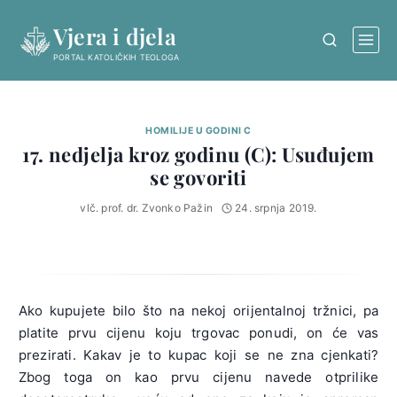
Skip
Vjera i djela
to
content
PORTAL KATOLIČKIH TEOLOGA
HOMILIJE U GODINI C
17. nedjelja kroz godinu (C): Usuđujem
se govoriti
vlč. prof. dr. Zvonko Pažin
24. srpnja 2019.
Ako kupujete bilo što na nekoj orijentalnoj tržnici, pa
platite prvu cijenu koju trgovac ponudi, on će vas
prezirati. Kakav je to kupac koji se ne zna cjenkati?
Zbog toga on kao prvu cijenu navede otprilike