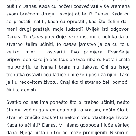
pušiti? Danas. Kada ću početi posvećivati više vremena
svom bračnom drugu i svojoj obitelji? Danas. Kada ću
se prestati inatiti, kada ću oprostiti, kao što želim da i
meni drugi praštaju moje ludosti? Uvijek isti odgovor.
Danas. To
danas
potvrđuje iskrenost moje odluka da to
stvarno želim učiniti, to
danas
jamstvo je da ću to u
velikoj mjeri i ostvariti. Evo primjera. Evanđelje
pripovijeda kako je ono Isus pozvao ribare: Petra i brata
mu Andriju te Ivana i brata mu Jakova. Oni su istog
trenutka ostavili ocu lađice i mreže i pošli za njim. Tako
je i u redovitom životu. Onaj tko ti stvarno želi pomoći,
čini to odmah.
Svatko od nas ima ponešto što bi trebao učiniti, nešto
što mu već dugo vremena stoji za vratom, nešto što bi
stvarno značilo zaokret u nekom vidu vlastitoga života.
Kada to učiniti? Danas. Mi nismo gospodari jučerašnjeg
dana. Njega ništa i nitko ne može promijeniti. Nismo ni