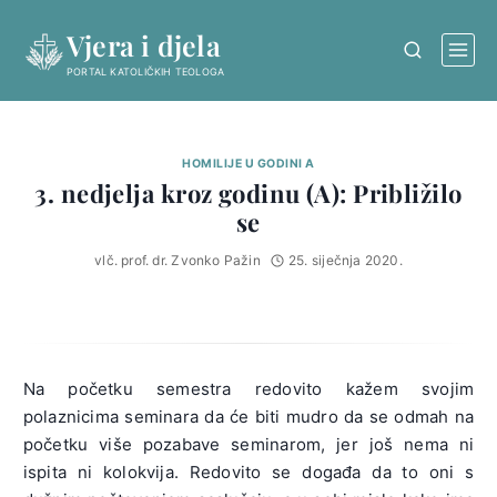
Skip
Vjera i djela
to
content
PORTAL KATOLIČKIH TEOLOGA
HOMILIJE U GODINI A
3. nedjelja kroz godinu (A): Približilo
se
vlč. prof. dr. Zvonko Pažin
25. siječnja 2020.
Na početku semestra redovito kažem svojim
polaznicima seminara da će biti mudro da se odmah na
početku više pozabave seminarom, jer još nema ni
ispita ni kolokvija. Redovito se događa da to oni s