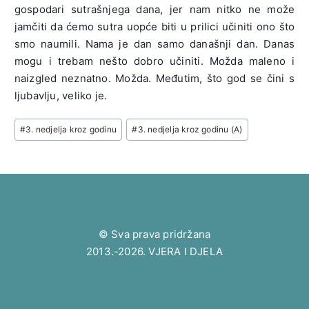
gospodari sutrašnjega dana, jer nam nitko ne može
jamčiti da ćemo sutra uopće biti u prilici učiniti ono što
smo naumili. Nama je dan samo današnji dan. Danas
mogu i trebam nešto dobro učiniti. Možda maleno i
naizgled neznatno. Možda. Međutim, što god se čini s
ljubavlju, veliko je.
Post
#
3. nedjelja kroz godinu
#
3. nedjelja kroz godinu (A)
Tags:
© Sva prava pridržana
2013.-2026. VJERA I DJELA