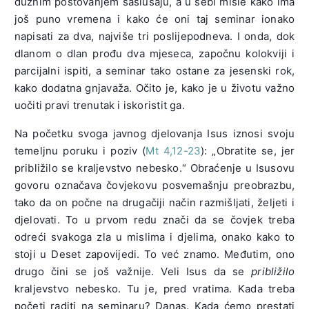
dužnim poštovanjem saslušaju, a u sebi misle kako ima
još puno vremena i kako će oni taj seminar ionako
napisati za dva, najviše tri poslijepodneva. I onda, dok
dlanom o dlan prođu dva mjeseca, započnu kolokviji i
parcijalni ispiti, a seminar tako ostane za jesenski rok,
kako dodatna gnjavaža. Očito je, kako je u životu važno
uočiti pravi trenutak i iskoristit ga.
Na početku svoga javnog djelovanja Isus iznosi svoju
temeljnu poruku i poziv (
Mt 4,12-23
): „Obratite se, jer
približilo se kraljevstvo nebesko.“ Obraćenje u Isusovu
govoru označava čovjekovu posvemašnju preobrazbu,
tako da on počne na drugačiji način razmišljati, željeti i
djelovati. To u prvom redu znači da se čovjek treba
odreći svakoga zla u mislima i djelima, onako kako to
stoji u Deset zapovijedi. To već znamo. Međutim, ono
drugo čini se još važnije. Veli Isus da se
približilo
kraljevstvo nebesko. Tu je, pred vratima. Kada treba
početi raditi na seminaru? Danas. Kada ćemo prestati