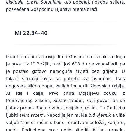
ekklesia
,
crkva Solunjana
kao početak novoga svijeta,
posvećena Gospodinu i ljubavi prema braći.
Mt 22,34-40
Izrael je dobio zapovijedi od Gospodina i znalo se koja
je prva. Uz 10 Božjih, uveli još 603 druge zapovijedi, pa
je postalo gotovo nemoguće živjeti bez grijeha. U
takvoj situaciji javlja se potreba za jasnoćom. Isus
odgovara slično poput velikih i mudrih židovskih rabija.
Ali ide i dalje. Prvo citira Mojsijevu pouku iz
Ponovljenog zakona,
Slušaj Izraele
, koja govori da se
ljubav prema Bogu živi na socijalnoj razini. Tu Ga treba
ljubiti
svim srcem
. Nepodijeljenim. Ne
biti vjernik
a više
voljeti “samo” račun u banci, društveni položaj, karijeru,
moć… Podijeljeno srce neće slijediti istinu, pravdu,