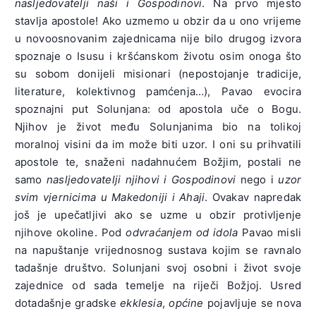
nasljedovatelji naši i Gospodinovi
. Na prvo mjesto
stavlja apostole! Ako uzmemo u obzir da u ono vrijeme
u novoosnovanim zajednicama nije bilo drugog izvora
spoznaje o Isusu i kršćanskom životu osim onoga što
su sobom donijeli misionari (nepostojanje tradicije,
literature, kolektivnog pamćenja…), Pavao evocira
spoznajni put Solunjana: od apostola uče o Bogu.
Njihov je život među Solunjanima bio na tolikoj
moralnoj visini da im može biti uzor. I oni su prihvatili
apostole te, snaženi nadahnućem Božjim, postali ne
samo
nasljedovatelji njihovi i Gospodinovi
nego i
uzor
svim vjernicima u Makedoniji i Ahaji
. Ovakav napredak
još je upečatljivi ako se uzme u obzir protivljenje
njihove okoline. Pod
odvraćanjem od idola
Pavao misli
na napuštanje vrijednosnog sustava kojim se ravnalo
tadašnje društvo. Solunjani svoj osobni i život svoje
zajednice od sada temelje na riječi Božjoj. Usred
dotadašnje gradske
ekklesia
,
općine
pojavljuje se nova