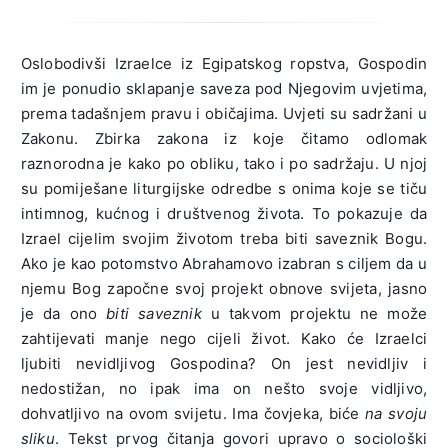
Oslobodivši Izraelce iz Egipatskog ropstva, Gospodin
im je ponudio sklapanje saveza pod Njegovim uvjetima,
prema tadašnjem pravu i običajima. Uvjeti su sadržani u
Zakonu. Zbirka zakona iz koje čitamo odlomak
raznorodna je kako po obliku, tako i po sadržaju. U njoj
su pomiješane liturgijske odredbe s onima koje se tiču
intimnog, kućnog i društvenog života. To pokazuje da
Izrael cijelim svojim životom treba biti saveznik Bogu.
Ako je kao potomstvo Abrahamovo izabran s ciljem da u
njemu Bog započne svoj projekt obnove svijeta, jasno
je da ono
biti saveznik
u takvom projektu ne može
zahtijevati manje nego cijeli život. Kako će Izraelci
ljubiti nevidljivog Gospodina? On jest nevidljiv i
nedostižan, no ipak ima on nešto svoje vidljivo,
dohvatljivo na ovom svijetu. Ima čovjeka, biće
na svoju
sliku
. Tekst prvog čitanja govori upravo o sociološki