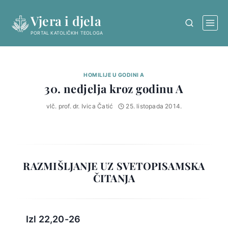
Skip
Vjera i djela
to
content
PORTAL KATOLIČKIH TEOLOGA
HOMILIJE U GODINI A
30. nedjelja kroz godinu A
vlč. prof. dr. Ivica Čatić
25. listopada 2014.
RAZMIŠLJANJE UZ SVETOPISAMSKA
ČITANJA
Izl 22,20-26