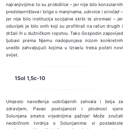
najranjivijima: to su
pridošlice
– jer nije bilo konzularnih
predstavništava i brige o manjinama,
udovice i siročad
–
jer nije bilo institucija socijalne skrbi te
siromasi
– jer
oduvijek je bilo onih koji su profitirali na račun drugih i
držali ih u dužničkom ropstvu. Tako Gospodin zapovijed
ljubavi prema Njemu nadopunjava nizom konkretnih
uredbi zahvaljujući kojima u Izraelu treba početi novi
svijet.
1Sol 1,5c-10
Umjesto navođenja uobičajenih zahvala i želja za
zdravljem, Pavao postojanost i plodnost vjere
Solunjana smatra vrjednijima pažnje! Može zvučati
neobičnom tvrdnja o Solunjanima:
vi postadoste