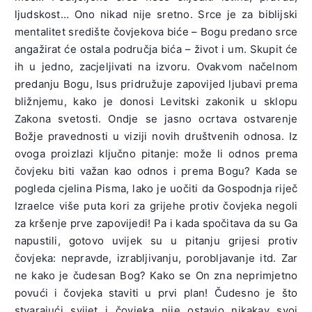
ljudskost… Ono nikad nije sretno. Srce je za biblijski
mentalitet središte čovjekova biće – Bogu predano srce
angažirat će ostala područja bića – život i um. Skupit će
ih u jedno, zacjeljivati na izvoru. Ovakvom načelnom
predanju Bogu, Isus pridružuje zapovijed ljubavi prema
bližnjemu, kako je donosi Levitski zakonik u sklopu
Zakona svetosti. Ondje se jasno ocrtava ostvarenje
Božje pravednosti u viziji novih društvenih odnosa. Iz
ovoga proizlazi ključno pitanje: može li odnos prema
čovjeku biti važan kao odnos i prema Bogu? Kada se
pogleda cjelina Pisma, lako je uočiti da Gospodnja riječ
Izraelce više puta kori za grijehe protiv čovjeka negoli
za kršenje prve zapovijedi! Pa i kada spočitava da su Ga
napustili, gotovo uvijek su u pitanju grijesi protiv
čovjeka: nepravde, izrabljivanju, porobljavanje itd. Zar
ne kako je čudesan Bog? Kako se On zna neprimjetno
povući i čovjeka staviti u prvi plan! Čudesno je što
stvarajući svijet i čovjeka nije ostavio nikakav svoj