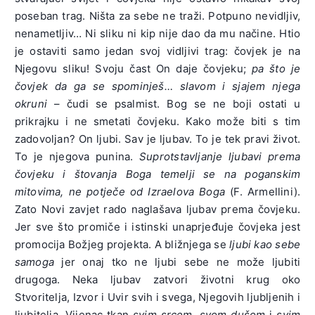
poseban trag. Ništa za sebe ne traži. Potpuno nevidljiv,
nenametljiv… Ni sliku ni kip nije dao da mu načine. Htio
je ostaviti samo jedan svoj vidljivi trag: čovjek je na
Njegovu sliku! Svoju čast On daje čovjeku;
pa što je
čovjek da ga se spominješ…
slavom i sjajem njega
okruni
– čudi se psalmist. Bog se ne boji ostati u
prikrajku i ne smetati čovjeku. Kako može biti s tim
zadovoljan? On ljubi. Sav je ljubav. To je tek pravi život.
To je njegova punina.
Suprotstavljanje ljubavi prema
čovjeku i štovanja Boga temelji se na poganskim
mitovima, ne potječe od Izraelova Boga
(F. Armellini).
Zato Novi zavjet rado naglašava ljubav prema čovjeku.
Jer sve što promiče i istinski unaprjeđuje čovjeka jest
promocija Božjeg projekta. A bližnjega se
ljubi kao sebe
samoga
jer onaj tko ne ljubi sebe ne može ljubiti
drugoga. Neka ljubav zatvori životni krug oko
Stvoritelja, Izvor i Uvir svih i svega, Njegovih ljubljenih i
ljubitelja. Vijenac tkan
svim srcem
,
svom dušom
i
svim