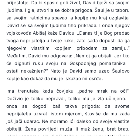
prijestolje. Da bi spasio goli život, David bježi sa svojim
ljudima. I gle, stvorila se dobra prigoda. Šaul je u taboru
sa svojim ratnicima spavao, a koplje mu kraj uzglavlja.
David se sa svojim ljudima tiho prikrada. I onda njegov
vojskovođa Abišaj kaže Davidu: „Danas ti je Bog predao
tvoga neprijatelja u tvoje ruke; zato sada dopusti da ga
njegovim vlastitim kopljem pribodem za zemlju.“
Međutim, David mu odgovara: „Nemoj ga ubijati! Jer tko
će dignuti ruku svoju na Gospodnjeg pomazanika i
ostati nekažnjen?“ Nato je David samo uzeo Šaulovo
koplje kao dokaz da mu je iskazao milosrđe.
Ima trenutaka kada čovjeku „padne mrak na oči“.
Doživio je toliko nepravdi, toliko mu je zla učinjeno. I
onda se dogodi baš takva prigoda: da svome
neprijatelju uzvrati istom mjerom, štoviše da mu zada
još jači udarac. Ne moramo ići daleko od svoje vlastite
obitelji. Žena povrijedi muža ili muž ženu, brat bratu