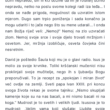
učini nepravdu, sin ili kći dožive da im je roditelj učinio
nepravdu, netko na poslu svome kolegi radi iza leđa… I
onda se nađe prigoda, mogućnost da uzvratim istom
mjerom. Dugo sam trpio poniženja i sada konačno ja
mogu udariti i to jače nego što su mene udarali… I onda
nam Božja riječ veli: „Nemoj!“ Nemoj na zlo uzvraćati
zlom. Nemoj svoje srce i svoje djelo trovati mržnjom i
osvetom. Jer, mržnja izobličuje, osveta čovjeka čini
nesretnim.
David je poštedio Šaula koji mu je o glavi radio. Isus je
molio za svoje krvnike. Toliki kršćanski mučenici nisu
proklinjali svoje mučitelje, nego ih s ljubavlju Bogu
preporučivali. To je recept za „spokojan i miran život“
već ovdje na zemlji. Sveti papa Ivan XXIII. pri koncu
svoga života rekao je svome tajniku: „Nismo skupljali
kamenje koje su na nas bacali, a mi nismo bacali ni na
koga.“ Mudrost je to svetih i velikih ljudi. Isusova je to
mudrost: „Velim vama koji slušate: Ljubite svoje