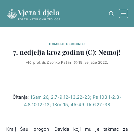
Skip
Vjera i djela
to
content
PORTAL KATOLIČKIH TEOLOGA
HOMILIJE U GODINI C
7. nedjelja kroz godinu (C): Nemoj!
vlč. prof. dr. Zvonko Pažin
19. veljače 2022.
Čitanja:
1Sam 26, 2.7-9.12-13.22-23; Ps 103,1-2.3-
4.8.10.12-13; 1Kor 15, 45-49; Lk 6,27-38
Kralj Šaul progoni Davida koji mu je takmac za