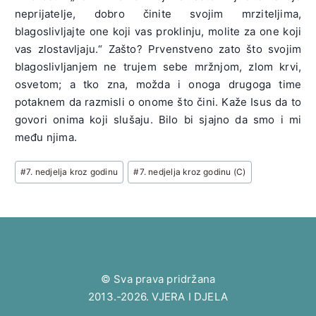
neprijatelje, dobro činite svojim mrziteljima,
blagoslivljajte one koji vas proklinju, molite za one koji
vas zlostavljaju.“ Zašto? Prvenstveno zato što svojim
blagoslivljanjem ne trujem sebe mržnjom, zlom krvi,
osvetom; a tko zna, možda i onoga drugoga time
potaknem da razmisli o onome što čini. Kaže Isus da to
govori onima koji slušaju. Bilo bi sjajno da smo i mi
među njima.
Post
#
7. nedjelja kroz godinu
#
7. nedjelja kroz godinu (C)
Tags:
© Sva prava pridržana
2013.-2026. VJERA I DJELA