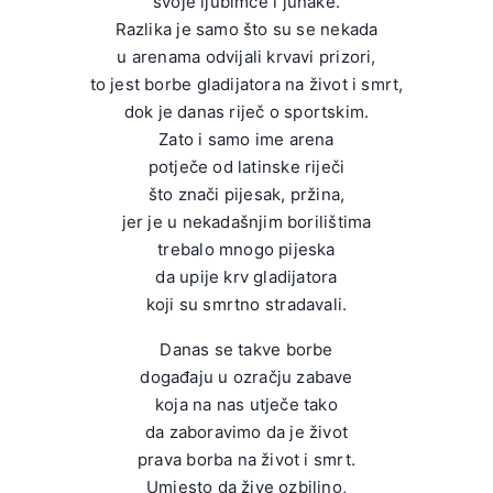
svoje ljubimce i junake.
Razlika je samo što su se nekada
u arenama odvijali krvavi prizori,
to jest borbe gladijatora na život i smrt,
dok je danas riječ o sportskim.
Zato i samo ime arena
potječe od latinske riječi
što znači pijesak, pržina,
jer je u nekadašnjim borilištima
trebalo mnogo pijeska
da upije krv gladijatora
koji su smrtno stradavali.
Danas se takve borbe
događaju u ozračju zabave
koja na nas utječe tako
da zaboravimo da je život
prava borba na život i smrt.
Umjesto da žive ozbiljno,