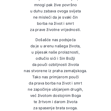
mnogi pak žive površno
u duhu zabava ovoga svijeta
ne misleći da je svaki čin
borba na život i smrt
za prave životne vrijednosti.
Došašće nas podsjeća
da je u arenu našega života,
u pijesak naše prolaznosti,
odlučio sići i Sin Božji
da pouči ozbiljnosti života
nas stvorene iz praha zemaljskoga.
Tako nas primjerom pouči
da prava borba na život i smrt
ne započinje ubijanjem drugih,
već životom dostojnim Boga
te žrtvom i darom života
za spasenje brata svoga.