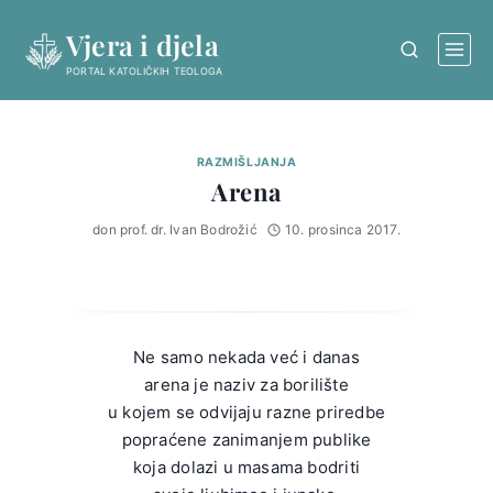
Skip
Vjera i djela
to
content
PORTAL KATOLIČKIH TEOLOGA
RAZMIŠLJANJA
Arena
don prof. dr. Ivan Bodrožić
10. prosinca 2017.
Ne samo nekada već i danas
arena je naziv za borilište
u kojem se odvijaju razne priredbe
popraćene zanimanjem publike
koja dolazi u masama bodriti