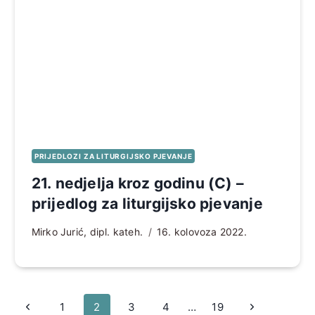
PRIJEDLOZI ZA LITURGIJSKO PJEVANJE
21. nedjelja kroz godinu (C) –
prijedlog za liturgijsko pjevanje
Mirko Jurić, dipl. kateh.
16. kolovoza 2022.
Page
Prethodna
Sljedeća
1
2
3
4
…
19