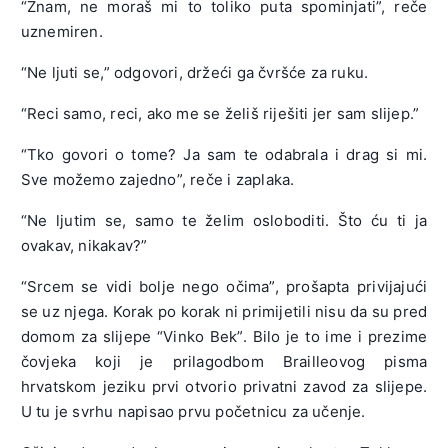
“Znam, ne moraš mi to toliko puta spominjati”, reče
uznemiren.
“Ne ljuti se,” odgovori, držeći ga čvršće za ruku.
“Reci samo, reci, ako me se želiš riješiti jer sam slijep.”
“Tko govori o tome? Ja sam te odabrala i drag si mi.
Sve možemo zajedno”, reče i zaplaka.
“Ne ljutim se, samo te želim osloboditi. Što ću ti ja
ovakav, nikakav?”
“Srcem se vidi bolje nego očima”, prošapta privijajući
se uz njega. Korak po korak ni primijetili nisu da su pred
domom za slijepe “Vinko Bek”. Bilo je to ime i prezime
čovjeka koji je prilagodbom Brailleovog pisma
hrvatskom jeziku prvi otvorio privatni zavod za slijepe.
U tu je svrhu napisao prvu početnicu za učenje.