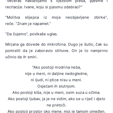
“Večeras nastavljamo s vježbom plesa, pjesme i
recitacije. Ivane, koju si pjesmu odabrao?”
“Molitva slijepca iz moje neobjavljene zbirke”,
reče. “Znam je napamet.”
“Da čujemo”, povikaše uglas.
Mirjana ga dovede do mikrofona. Dugo je šutio, čak su
pomislili da je zaboravio stihove. On je to namjerno
učinio da ih smiri.
“Ako postoji modrina neba,
nije u meni, ni daljine nedogledne,
ni ljudi, ni ptice nisu u meni.
Osjećam ih slutnjom.
Ako postoji kiša, nije u meni, osim suza u očima.
Ako postoji ljubav, ja je ne vidim, ako se u riječ i djelo
ne pretoči.
Ako postoji prostor oko mene, moj je tamom omeđen.