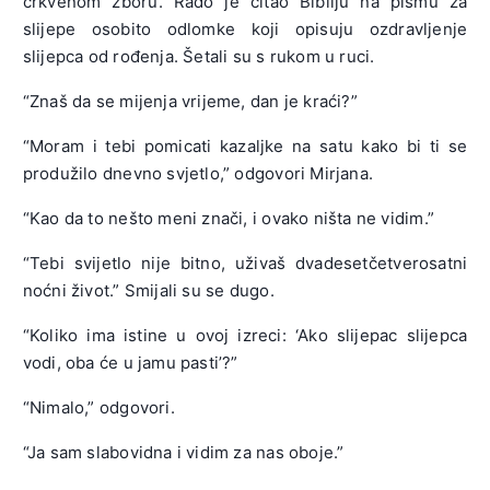
crkvenom zboru. Rado je čitao Bibliju na pismu za
slijepe osobito odlomke koji opisuju ozdravljenje
slijepca od rođenja. Šetali su s rukom u ruci.
“Znaš da se mijenja vrijeme, dan je kraći?”
“Moram i tebi pomicati kazaljke na satu kako bi ti se
produžilo dnevno svjetlo,” odgovori Mirjana.
“Kao da to nešto meni znači, i ovako ništa ne vidim.”
“Tebi svijetlo nije bitno, uživaš dvadesetčetverosatni
noćni život.” Smijali su se dugo.
“Koliko ima istine u ovoj izreci: ‘Ako slijepac slijepca
vodi, oba će u jamu pasti’?”
“Nimalo,” odgovori.
“Ja sam slabovidna i vidim za nas oboje.”