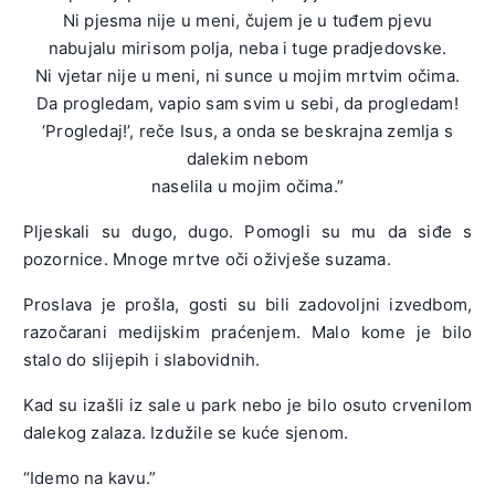
Ni pjesma nije u meni, čujem je u tuđem pjevu
nabujalu mirisom polja, neba i tuge pradjedovske.
Ni vjetar nije u meni, ni sunce u mojim mrtvim očima.
Da progledam, vapio sam svim u sebi, da progledam!
‘Progledaj!’, reče Isus, a onda se beskrajna zemlja s
dalekim nebom
naselila u mojim očima.”
Pljeskali su dugo, dugo. Pomogli su mu da siđe s
pozornice. Mnoge mrtve oči oživješe suzama.
Proslava je prošla, gosti su bili zadovoljni izvedbom,
razočarani medijskim praćenjem. Malo kome je bilo
stalo do slijepih i slabovidnih.
Kad su izašli iz sale u park nebo je bilo osuto crvenilom
dalekog zalaza. Izdužile se kuće sjenom.
“Idemo na kavu.”