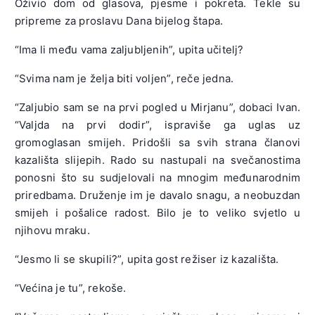
Oživio dom od glasova, pjesme i pokreta. Tekle su
pripreme za proslavu Dana bijelog štapa.
“Ima li među vama zaljubljenih”, upita učitelj?
“Svima nam je želja biti voljen”, reče jedna.
“Zaljubio sam se na prvi pogled u Mirjanu”, dobaci Ivan.
“Valjda na prvi dodir”, ispraviše ga uglas uz
gromoglasan smijeh. Pridošli sa svih strana članovi
kazališta slijepih. Rado su nastupali na svečanostima
ponosni što su sudjelovali na mnogim međunarodnim
priredbama. Druženje im je davalo snagu, a neobuzdan
smijeh i pošalice radost. Bilo je to veliko svjetlo u
njihovu mraku.
“Jesmo li se skupili?”, upita gost režiser iz kazališta.
“Većina je tu”, rekoše.