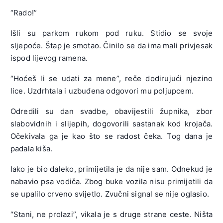
“Rado!”
Išli su parkom rukom pod ruku. Stidio se svoje
sljepoće. Štap je smotao. Činilo se da ima mali privjesak
ispod lijevog ramena.
“Hoćeš li se udati za mene”, reče dodirujući njezino
lice. Uzdrhtala i uzbuđena odgovori mu poljupcem.
Odredili su dan svadbe, obavijestili župnika, zbor
slabovidnih i slijepih, dogovorili sastanak kod krojača.
Očekivala ga je kao što se radost čeka. Tog dana je
padala kiša.
Iako je bio daleko, primijetila je da nije sam. Odnekud je
nabavio psa vodiča. Zbog buke vozila nisu primijetili da
se upalilo crveno svijetlo. Zvučni signal se nije oglasio.
“Stani, ne prolazi”, vikala je s druge strane ceste. Ništa