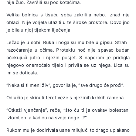
nije čuo. Završili su pod kotačima.
Velika bolnica s tisuću soba zakrilila nebo. Iznad nje
oblaci. Nije voljela ulaziti u te široke prostore. Dovoljno
je bila u njoj tijekom liječenja.
Ležao je u sobi. Ruka i noga su mu bile u gipsu. Strah i
razočaranje u očima. Proteklu noć nije spavao budan
očekujući jutro i njezin posjet. S naporom je pridigla
njegovo onemoćalo tijelo i privila se uz njega. Lica su
im se doticala.
“Neka si ti meni živ”, govorila je, “sve drugo će proći”.
Odlučio je skinuti teret veze s njezinih krhkih ramena.
“Otkaži vjenčanje”, reče, “što ću ti ja ovakav bolestan,
izlomljen, a kad ću na svoje noge…?”
Rukom mu je dodirivala usne milujući to drago uplakano