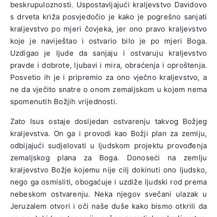
beskrupuloznosti. Uspostavljajući kraljevstvo Davidovo
s drveta križa posvjedočio je kako je pogrešno sanjati
kraljevstvo po mjeri čovjeka, jer ono pravo kraljevstvo
koje je naviještao i ostvario bilo je po mjeri Boga.
Uzdigao je ljude da sanjaju i ostvaruju kraljevstvo
pravde i dobrote, ljubavi i mira, obraćenja i oproštenja.
Posvetio ih je i pripremio za ono vječno kraljevstvo, a
ne da vječito snatre o onom zemaljskom u kojem nema
spomenutih Božjih vrijednosti.
Zato Isus ostaje dosljedan ostvarenju takvog Božjeg
kraljevstva. On ga i provodi kao Božji plan za zemlju,
odbijajući sudjelovati u ljudskom projektu provođenja
zemaljskog plana za Boga. Donoseći na zemlju
kraljevstvo Božje kojemu nije cilj dokinuti ono ljudsko,
nego ga osmisliti, obogaćuje i uzdiže ljudski rod prema
nebeskom ostvarenju. Neka njegov svečani ulazak u
Jeruzalem otvori i oči naše duše kako bismo otkrili da