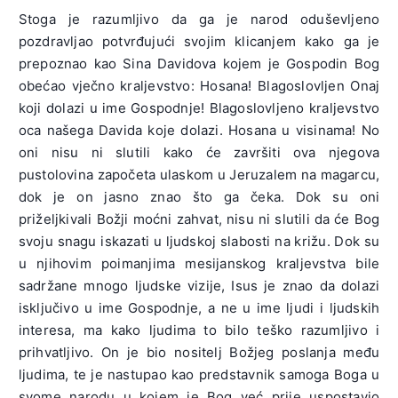
Stoga je razumljivo da ga je narod oduševljeno
pozdravljao potvrđujući svojim klicanjem kako ga je
prepoznao kao Sina Davidova kojem je Gospodin Bog
obećao vječno kraljevstvo: Hosana! Blagoslovljen Onaj
koji dolazi u ime Gospodnje! Blagoslovljeno kraljevstvo
oca našega Davida koje dolazi. Hosana u visinama! No
oni nisu ni slutili kako će završiti ova njegova
pustolovina započeta ulaskom u Jeruzalem na magarcu,
dok je on jasno znao što ga čeka. Dok su oni
priželjkivali Božji moćni zahvat, nisu ni slutili da će Bog
svoju snagu iskazati u ljudskoj slabosti na križu. Dok su
u njihovim poimanjima mesijanskog kraljevstva bile
sadržane mnogo ljudske vizije, Isus je znao da dolazi
isključivo u ime Gospodnje, a ne u ime ljudi i ljudskih
interesa, ma kako ljudima to bilo teško razumljivo i
prihvatljivo. On je bio nositelj Božjeg poslanja među
ljudima, te je nastupao kao predstavnik samoga Boga u
svome narodu u kojem je Bog već prije uspostavio