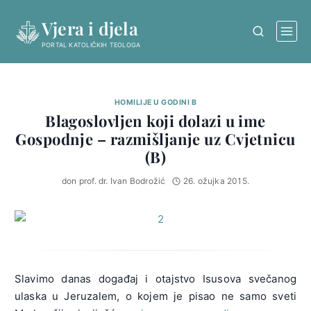
Skip
Vjera i djela
to
content
PORTAL KATOLIČKIH TEOLOGA
HOMILIJE U GODINI B
Blagoslovljen koji dolazi u ime
Gospodnje – razmišljanje uz Cvjetnicu
(B)
don prof. dr. Ivan Bodrožić
26. ožujka 2015.
Slavimo danas događaj i otajstvo Isusova svečanog
ulaska u Jeruzalem, o kojem je pisao ne samo sveti