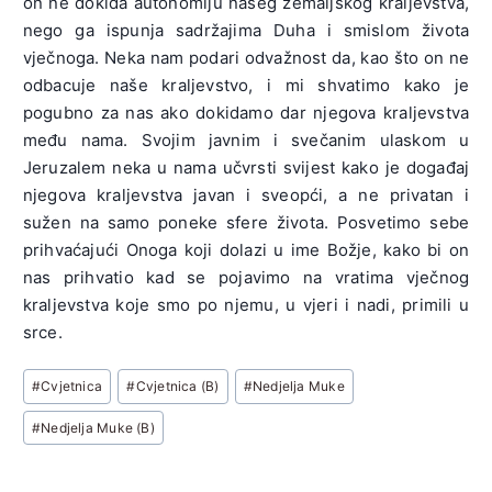
on ne dokida autonomiju našeg zemaljskog kraljevstva,
nego ga ispunja sadržajima Duha i smislom života
vječnoga. Neka nam podari odvažnost da, kao što on ne
odbacuje naše kraljevstvo, i mi shvatimo kako je
pogubno za nas ako dokidamo dar njegova kraljevstva
među nama. Svojim javnim i svečanim ulaskom u
Jeruzalem neka u nama učvrsti svijest kako je događaj
njegova kraljevstva javan i sveopći, a ne privatan i
sužen na samo poneke sfere života. Posvetimo sebe
prihvaćajući Onoga koji dolazi u ime Božje, kako bi on
nas prihvatio kad se pojavimo na vratima vječnog
kraljevstva koje smo po njemu, u vjeri i nadi, primili u
srce.
Post
#
Cvjetnica
#
Cvjetnica (B)
#
Nedjelja Muke
Tags:
#
Nedjelja Muke (B)