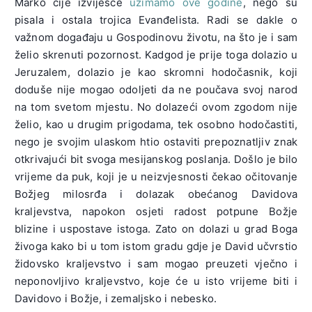
Marko čije izviješće
uzimamo ove godine
, nego su
pisala i ostala trojica Evanđelista. Radi se dakle o
važnom događaju u Gospodinovu životu, na što je i sam
želio skrenuti pozornost. Kadgod je prije toga dolazio u
Jeruzalem, dolazio je kao skromni hodočasnik, koji
doduše nije mogao odoljeti da ne poučava svoj narod
na tom svetom mjestu. No dolazeći ovom zgodom nije
želio, kao u drugim prigodama, tek osobno hodočastiti,
nego je svojim ulaskom htio ostaviti prepoznatljiv znak
otkrivajući bit svoga mesijanskog poslanja. Došlo je bilo
vrijeme da puk, koji je u neizvjesnosti čekao očitovanje
Božjeg milosrđa i dolazak obećanog Davidova
kraljevstva, napokon osjeti radost potpune Božje
blizine i uspostave istoga. Zato on dolazi u grad Boga
živoga kako bi u tom istom gradu gdje je David učvrstio
židovsko kraljevstvo i sam mogao preuzeti vječno i
neponovljivo kraljevstvo, koje će u isto vrijeme biti i
Davidovo i Božje, i zemaljsko i nebesko.