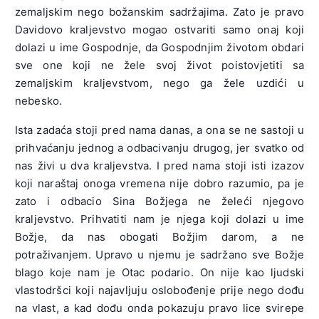
zemaljskim nego božanskim sadržajima. Zato je pravo
Davidovo kraljevstvo mogao ostvariti samo onaj koji
dolazi u ime Gospodnje, da Gospodnjim životom obdari
sve one koji ne žele svoj život poistovjetiti sa
zemaljskim kraljevstvom, nego ga žele uzdići u
nebesko.
Ista zadaća stoji pred nama danas, a ona se ne sastoji u
prihvaćanju jednog a odbacivanju drugog, jer svatko od
nas živi u dva kraljevstva. I pred nama stoji isti izazov
koji naraštaj onoga vremena nije dobro razumio, pa je
zato i odbacio Sina Božjega ne želeći njegovo
kraljevstvo. Prihvatiti nam je njega koji dolazi u ime
Božje, da nas obogati Božjim darom, a ne
potraživanjem. Upravo u njemu je sadržano sve Božje
blago koje nam je Otac podario. On nije kao ljudski
vlastodršci koji najavljuju oslobođenje prije nego dođu
na vlast, a kad dođu onda pokazuju pravo lice svirepe