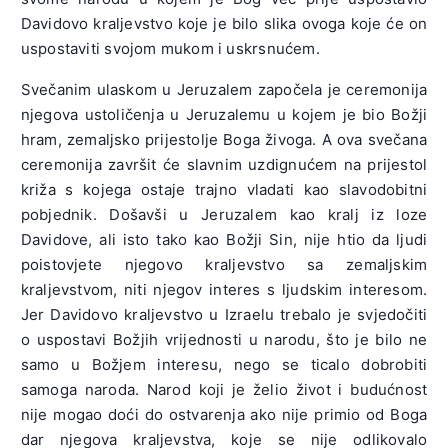
Davidovo kraljevstvo koje je bilo slika ovoga koje će on
uspostaviti svojom mukom i uskrsnućem.
Svečanim ulaskom u Jeruzalem započela je ceremonija
njegova ustoličenja u Jeruzalemu u kojem je bio Božji
hram, zemaljsko prijestolje Boga živoga. A ova svečana
ceremonija završit će slavnim uzdignućem na prijestol
križa s kojega ostaje trajno vladati kao slavodobitni
pobjednik. Došavši u Jeruzalem kao kralj iz loze
Davidove, ali isto tako kao Božji Sin, nije htio da ljudi
poistovjete njegovo kraljevstvo sa zemaljskim
kraljevstvom, niti njegov interes s ljudskim interesom.
Jer Davidovo kraljevstvo u Izraelu trebalo je svjedočiti
o uspostavi Božjih vrijednosti u narodu, što je bilo ne
samo u Božjem interesu, nego se ticalo dobrobiti
samoga naroda. Narod koji je želio život i budućnost
nije mogao doći do ostvarenja ako nije primio od Boga
dar njegova kraljevstva, koje se nije odlikovalo