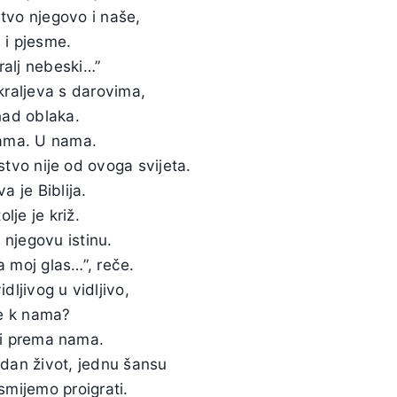
stvo njegovo i naše,
 i pjesme.
ralj nebeski…”
raljeva s darovima,
ad oblaka.
ama. U nama.
vstvo nije od ovoga svijeta.
a je Biblija.
lje je križ.
i njegovu istinu.
ša moj glas…”, reče.
dljivog u vidljivo,
e k nama?
vi prema nama.
dan život, jednu šansu
smijemo proigrati.