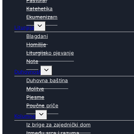
Pastoral
Katehetika
Ekumenizam
Toggle
Liturgija
child
menu
Blagdani
Homilije
Liturgijsko pjevanje
Note
Toggle
Duhovnost
child
menu
Duhovna baština
Molitve
Pjesme
Poučne priče
Toggle
Kolumne
child
menu
Iz brige za zajednički dom
Između srca i razuma