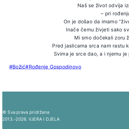
Naš se život odvija 
– pri rođenj
On je došao da imamo “život 
Inače čemu živjeti sako s
Mi smo dočekali zoru ž
Pred jaslicama srca nam rastu k
Svima je srce dao, a i njemu je 
Post
#
Božić
#
Rođenje Gospodinovo
Tags:
© Sva prava pridržana
2013.-2026. VJERA I DJELA