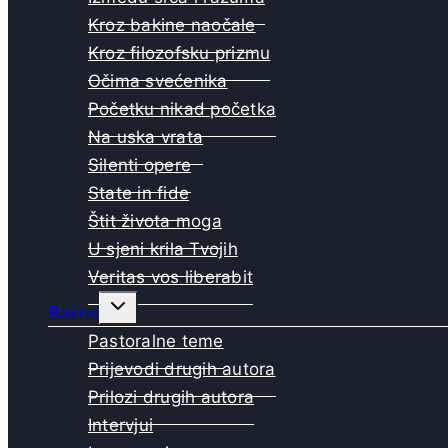
Kroz bakine naočale
Kroz filozofsku prizmu
Očima svećenika
Početku nikad početka
Na uska vrata
Silenti opere
State in fide
Štit života moga
U sjeni krila Tvojih
Veritas vos liberabit
Toggle
Razno
child
menu
Pastoralne teme
Prijevodi drugih autora
Prilozi drugih autora
Intervjui