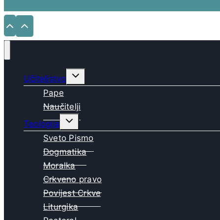
Toggle
Učiteljstvo
child
menu
Pape
Naučitelji
Toggle
Teologija
child
menu
Sveto Pismo
Dogmatika
Moralka
Crkveno pravo
Povijest Crkve
Liturgika