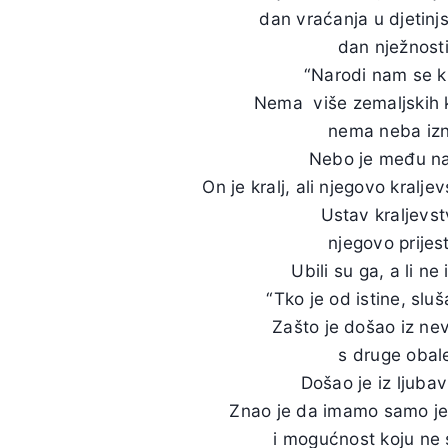
dan vraćanja u djetinj
dan nježnosti
“Narodi nam se k
Nema više zemaljskih k
nema neba izn
Nebo je među n
On je kralj, ali njegovo kralje
Ustav kraljevstv
njegovo prijesto
Ubili su ga, a li ne 
“Tko je od istine, slu
Zašto je došao iz nevi
s druge obal
Došao je iz ljuba
Znao je da imamo samo je
i mogućnost koju ne 