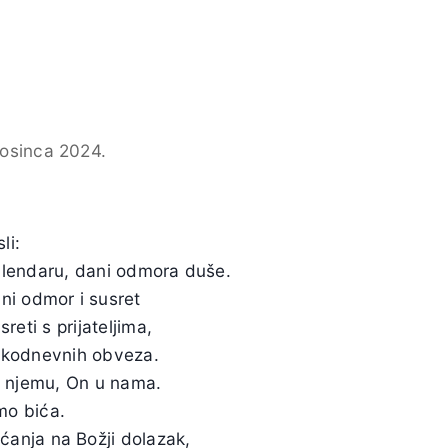
rosinca 2024.
li:
kalendaru, dani odmora duše.
vni odmor i susret
reti s prijateljima,
vakodnevnih obveza.
u njemu, On u nama.
o bića.
ećanja na Božji dolazak,