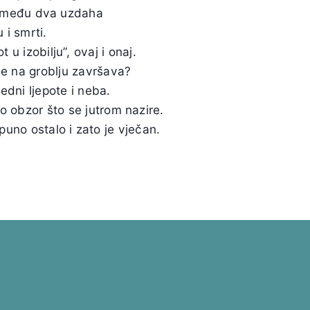
između dva uzdaha
u i smrti.
u izobilju”, ovaj i onaj.
ve na groblju završava?
edni ljepote i neba.
o obzor što se jutrom nazire.
puno ostalo i zato je vječan.