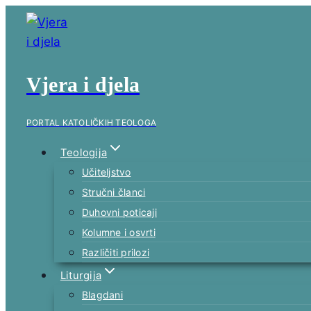
Skip
to
content
Vjera i djela
PORTAL KATOLIČKIH TEOLOGA
Teologija
Učiteljstvo
Stručni članci
Duhovni poticaji
Kolumne i osvrti
Različiti prilozi
Liturgija
Blagdani