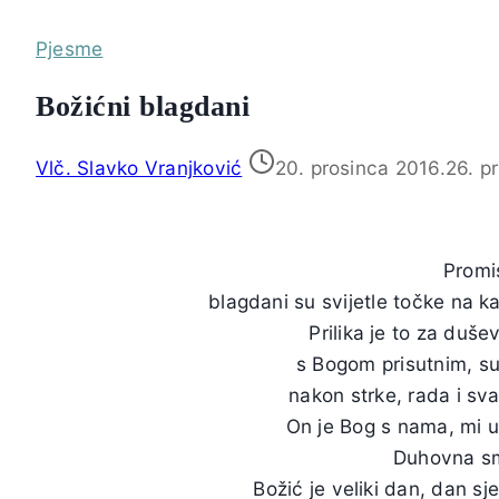
Pjesme
Božićni blagdani
Vlč. Slavko Vranjković
20. prosinca 2016.
26. p
Promis
blagdani su svijetle točke na 
Prilika je to za duše
s Bogom prisutnim, sus
nakon strke, rada i s
On je Bog s nama, mi 
Duhovna sm
Božić je veliki dan, dan sj