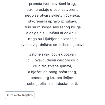
premda tvori savršeni krug,
ipak ne ostaje u sebi zatvorena,
nego se otvara svijetu i čovjeku,
stvorenima upravo iz ljubavi.
Izišli su iz svoga savršenog kruga,
a da ga nisu uništili ni dokinuli,
nego su i ljubljeno stvorenje
uveli u zajedništvo sebedarne ljubavi.
Zato je svaki čovjek pozvan
ući u ovaj čudesni čarobni krug,
krug trojstvene ljubavi,
a bježati od onog začaranog,
omeđenog krutom linijom
sebeljublja i samodostatnosti.
Post
#
Presveto Trojstvo
Tags: