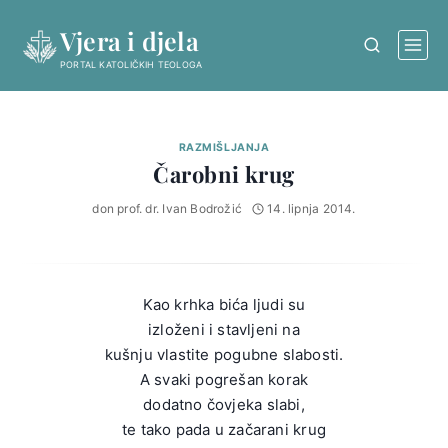
Skip
Vjera i djela
to
content
PORTAL KATOLIČKIH TEOLOGA
RAZMIŠLJANJA
Čarobni krug
don prof. dr. Ivan Bodrožić
14. lipnja 2014.
Kao krhka bića ljudi su
izloženi i stavljeni na
kušnju vlastite pogubne slabosti.
A svaki pogrešan korak
dodatno čovjeka slabi,
te tako pada u začarani krug