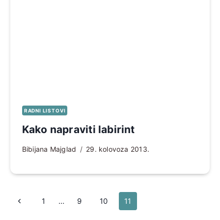
RADNI LISTOVI
Kako napraviti labirint
Bibijana Majglad
29. kolovoza 2013.
Page
Prethodna
1
…
9
10
11
navigation
stranica