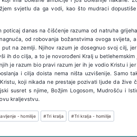
žjem svjetlu da ga vodi, kao što mudraci dopustiše z
poticaj danas na čišćenje razuma od natruha grijeha, 
 nagnuća, od robovanja božanstvima ovoga svijeta, 
 put na zemlji. Njihov razum je dosegnuo svoj cilj, jer
i ih do cilja, a to je novorođeni Kralj u betlehemski
njih je razum bio pravi razum jer ih je vodio Kristu i j
oslanja i cilja doista nema ništa uzvišenije. Samo t
 Kristu, koji nikada ne prestaje pozivati ljude da žive č
jski susret s njime, Božjim Logosom, Mudrošću i Is
govu kraljevstvu.
avljenje - homilije
#
Tri kralja
#
Tri kralja - homilije