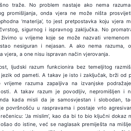
no traže. No problem nastaje ako nema razuma,
g promišljanja, onda vjera ne može ništa prosvijetl
ophodna ‘materija’, to jest pretpostavka koju vjera 
vrstog, sigurnog i ispravnog zaključka. No promatr
 živimo u vrijeme koje se može nazvati vremenom
stao nesiguran i nejasan. A ako nema razuma, o
čna vjera, a one nisu ispravan način vjerovanja.
t, ljudski razum funkcionira bez temeljitog razmiš
jezik od pameti. A takav je isto i zaključak, brži od p
e vrijeme razuma zapaljiva na izvanjske podražaje
nosti. A takav razum je povodljiv, nepromišljen i n
 onda kada misli da je samosvjestan i slobodan, ta
n je površnošću u raspravama i postaje vrlo agresi
 rečenicu: ‘Ja mislim’, kao da bi to bio ključni dokaz 
 došao do istine, već se naglasak premiješta na mišlj