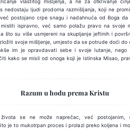
canje vlastitog mišljenja, a ne za otkrivanje činj
 nedostaju ljudi prodorna razmišljanja, koji ne promi
, već postojano crpe snagu i nadahnuća od Boga da š
i misliti ispravno, već samo polažu pravo na svoje mi
a što su više usmjereni na skupljanje jeftinih i površ
ložiti svoje mišljenje, umjesto da se potrude doći do 
akše im je opravdavati sebe i svoje lutanje, nego u
učiti kako se misli od onoga koji je istinska Misao, pr
Razum u hodu prema Kristu
a života se ne može naprečac, već postojanim, st
ito je to mukotrpan proces i prolazi preko koljena i m