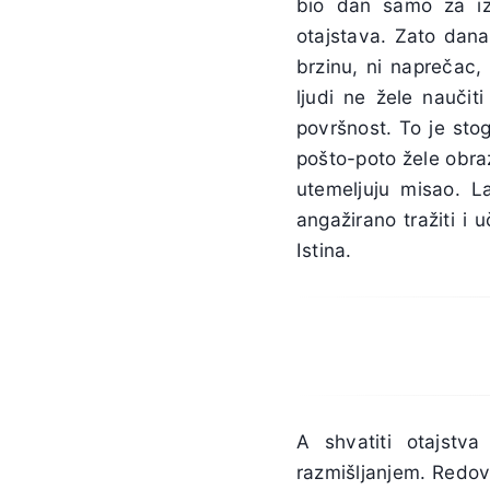
bio dan samo za izri
otajstava. Zato danas
brzinu, ni naprečac
ljudi ne žele naučit
površnost. To je stog
pošto-poto žele obraz
utemeljuju misao. L
angažirano tražiti i 
Istina.
A shvatiti otajstv
razmišljanjem. Redov