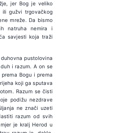
je, jer Bog je veliko
 ili gužvi trgovačkog
tvene mreže. Da bismo
ih natruha nemira i
ća savjesti koja traži
va duhovna pustolovina
j duh i razum. A on se
lju prema Bogu i prema
ijeha koji ga sputava
votom. Razum se čisti
koje podižu nezdrave
ljanja ne znači uzeti
lastiti razum od svih
mjer je kralj Herod u
drav razum je, dakle,