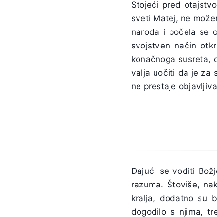
Stojeći pred otajstv
sveti Matej, ne možem
naroda i počela se o
svojstven način otkr
konačnoga susreta, do
valja uočiti da je za
ne prestaje objavljiv
Dajući se voditi Božj
razuma. Štoviše, na
kralja, dodatno su b
dogodilo s njima, tr