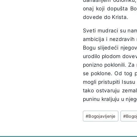
onaj koji dopušta Bo
dovede do Krista.
Sveti mudraci su nam 
ambicija i nezdravih
Bogu slijedeći njegov
urodilo plodom dovevš
ponizno poklonili. Za 
se poklone. Od tog p
mogli pristupiti Isusu
tako ostvaruju zemal
puninu kraljuju u nje
Post
#
Bogojavljenje
#
Bogoj
Tags: