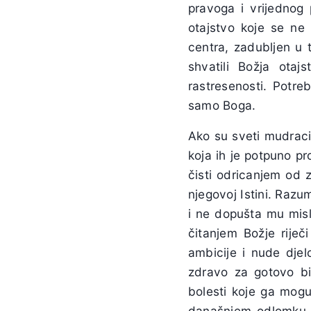
pravoga i vrijednog 
otajstvo koje se ne 
centra, zadubljen u 
shvatili Božja ota
rastresenosti. Potreb
samo Boga.
Ako su sveti mudraci 
koja ih je potpuno pr
čisti odricanjem od z
njegovoj Istini. Raz
i ne dopušta mu misl
čitanjem Božje rije
ambicije i nude djel
zdravo za gotovo bil
bolesti koje ga mogu
današnjem odlomku, k