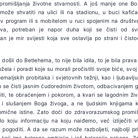
promišljanja životne stvarnosti. A još manje one Bož
može shvatiti na ulici ili na stadionu, u buci kafića
tv program ili s mobitelom u ruci spojenim na druš
jstva, potreban je napor duha koji se čisti od sv
an je mir svijesti koja sve ostavlja po strani i čisto
došli do Betlehema, to nije bila idila, to je bila pra
ožela i poradi koje su morali pročistiti svoje biće, svo
emaljskih probitaka i svjetovnih težnji, kao i ljubav
um se čisti jasnim ćudorednim životom, odbacivanjem gr
iti, te obraćenjem i pokorom, a kvari se lagodnim ži
či i slušanjem Boga živoga, a ne ljudskim knjigama 
omične istine. Zato doći do zdravorazumskog promiš
o koju informaciju na koju naiđemo, već izliječiti v
 pogoditi. A da se razum može razboljeti, najbolji pri
oji ima bolesne ambicije i još bolesnije nakane. Z