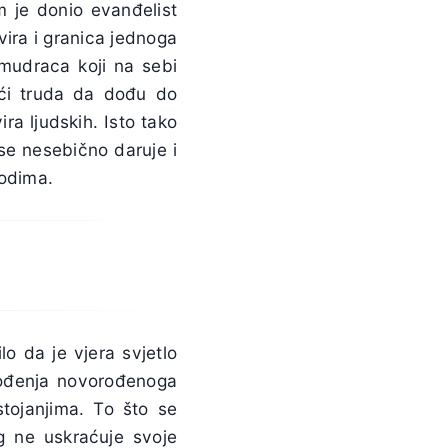
m je donio evanđelist
vira i granica jednoga
 mudraca koji na sebi
leći truda da dođu do
ra ljudskih. Isto tako
 se nesebično daruje i
rodima.
lo da je vjera svjetlo
rođenja novorođenoga
stojanjima. To što se
og ne uskraćuje svoje