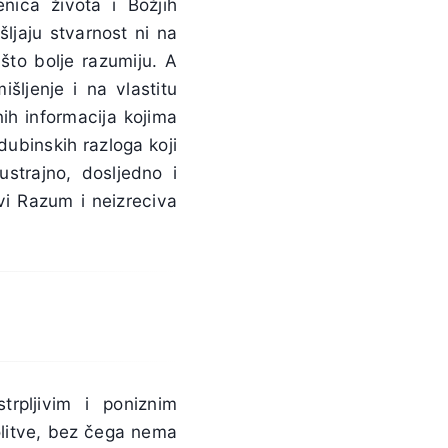
enica života i Božjih
šljaju stvarnost ni na
to bolje razumiju. A
šljenje i na vlastitu
nih informacija kojima
dubinskih razloga koji
strajno, dosljedno i
avi Razum i neizreciva
rpljivim i poniznim
olitve, bez čega nema