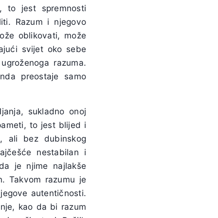
 to jest spremnosti
iti.
Razum i njegovo
može oblikovati, može
ajući svijet oko sebe
 ugroženoga razuma.
nda preostaje samo
ljanja, sukladno onoj
ameti, to jest blijed i
, ali bez dubinskog
ajčešće nestabilan i
da je njime najlakše
van. Takvom razumu je
njegove autentičnosti.
enje, kao da bi razum