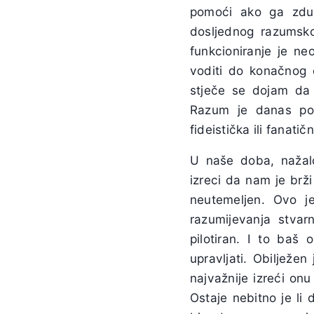
pomoći ako ga zduš
dosljednog razumsko
funkcioniranje je ne
voditi do konačnog č
stječe se dojam da
Razum je danas po
fideistička ili fanati
U naše doba, nažalos
izreci da nam je brži 
neutemeljen. Ovo j
razumijevanja stvar
pilotiran. I to baš
upravljati. Obilježe
najvažnije izreći onu
Ostaje nebitno je li