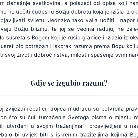
om današnje svetkovine, a polazeći od opisa koji na
o ne uočiti čudesnu Božju dobrotu koja je izišla iz ok
bjavljivati svijetu. Jednako tako valja uočiti i napor
ivaju Božju blizinu, te joj se veoma raduju, ne ža
 susreta s Bogom koji je rušio granice i izlazio iz okvi
 susret bio potreban i iskorak razuma prema Bogu koji
ati svoj život i dobročinstva, milost i spasenje svim na
Gdje se izgubio razum?
oj zvijezdi repatici, trojica mudracu su potvrdila pravi
kon što su čuli tumačenje Svetoga pisma o mjestu 
ili utvrđeni u svojim traženjima i prosvijetljeni u na
ebalo bi uvijek biti s iskrenim tražiteljima kojima B