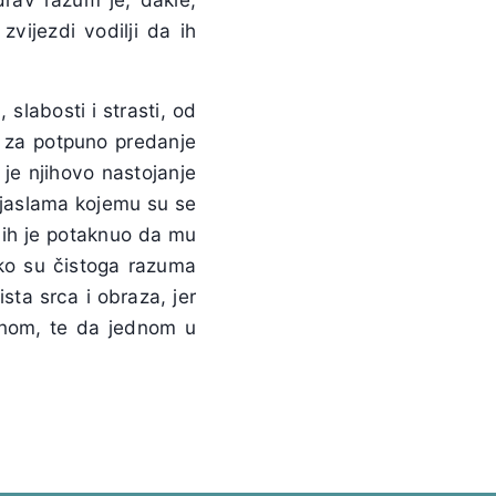
vijezdi vodilji da ih
slabosti i strasti, od
a za potpuno predanje
 je njihovo nastojanje
m jaslama kojemu su se
er ih je potaknuo da mu
ako su čistoga razuma
ista srca i obraza, jer
tinom, te da jednom u